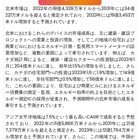
北米市場は、2022年の18億4,339万米ドルから2031年には34億
221万米ドルを超えると推定されており、2023年には19億3,453万
米ドル増加すると予測されています。
北米におけるこれらのデバイスの市場成長は、主に建築・建設プ
ロジェクトへの需要と投資の増加、そしてこの地域の住宅および
商業ビルにおけるエネルギー計測・監視用スマートメーターの設
置増加など、複数の要因によって牽引されています。例えば、カ
ナダ統計局によると、建築・建設セクターへの投資額は2023年1
月に204億米ドルに達し、前年比1.5%の増加を示しました。さら
に、カナダの住宅部門への投資は2023年1月に1.9%増加して149億
米ドルに達し、非住宅部門は0.5%増加して56億米ドルに達しまし
た。これらの要因により、住宅および商業ビルにおけるエネルギ
ー消費量の測定・監視、エネルギー効率の向上を目的としたエネ
ルギー測定ICの採用が促進され、予測期間中の北米市場の成長を
牽引すると予測されています。
アジア太平洋地域は7.5%という最も高いCAGRで成長すると予想
されており、2022年の11億5,866万米ドルから2031年には21億
7,379万米ドルを超えると推定され、2023年には12億1,764万米ド
ル増加すると予測されています。さらに、この地域では、中国が