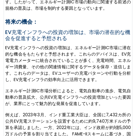
す。したがって、エネルギー計測IC市場の動向に関連する前述の
規格の普及は、市場を制約する要因となっています。
将来の機会：
EV充電インフラへの投資の増加は、市場の潜在的な機
会を促進すると予想される
EV充電インフラへの投資の増加は、エネルギー計測IC市場に潜在
的な機会をもたらすと予想されます。これらのデバイスは、EV充
電電力メーターに統合されていることが多く、充電時間、エネル
ギー消費量、その他の関連情報に関するデータを保存・送信しま
す。これらのデータは、EVユーザーの充電パターンや行動を分析
し、EV充電インフラの効率向上に活用できます。
エネルギー計測IC市場分析によると、電気自動車の進歩、電気自
動車の普及拡大、公共EV充電インフラへの投資増加といった要因
が、業界にとって魅力的な発展を促進しています。
例えば、2023年3月、インド重工業大臣は、全国に7,432カ所の
公共EV充電ステーションを設置するために約9,740万米ドルの予
算を承認しました。一方、2022年には、インド政府が約1億5,000
万ドルの予算を割り当てました。 FAME-IIスキームに基づき、国