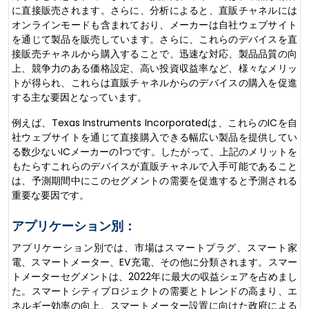
に直接販売されます。さらに、分析によると、直販チャネルには
オンラインモードも含まれており、メーカーは自社ウェブサイト
を通じて製品を販売しています。さらに、これらのデバイスを直
接販売チャネルから購入することで、迅速な対応、製品品質の向
上、競争力のある価格設定、高い投資収益率など、様々なメリッ
トが得られ、これらは直販チャネルからのデバイスの購入を促進
する主な要因となっています。
例えば、Texas Instruments Incorporatedは、これらのICを自
社ウェブサイトを通じて直接購入できる幅広い製品を提供してい
る数少ないICメーカーの1つです。したがって、上記のメリットを
もたらすこれらのデバイスが直販チャネルで入手可能であること
は、予測期間中にこのセグメントの需要を促進すると予測される
重要な要因です。
アプリケーション別：
アプリケーション別では、市場はスマートプラグ、スマート家
電、スマートメーター、EV充電、その他に分類されます。スマー
トメーターセグメントは、2022年に最大の収益シェアを占めまし
た。スマートシティプロジェクトの需要とトレンドの高まり、エ
ネルギー効率の向上、スマートメーター設置に向けた政府による