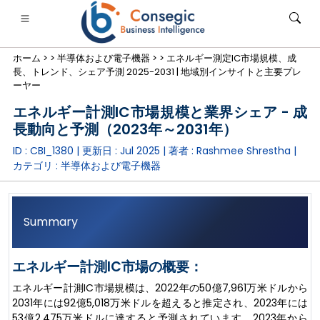
ホーム >
>
半導体および電子機器 >
>
エネルギー測定IC市場規模、成
長、トレンド、シェア予測 2025-2031 | 地域別インサイトと主要プレ
ーヤー
エネルギー計測IC市場規模と業界シェア - 成
長動向と予測（2023年～2031年）
銀行・金融・保険
• 消費財
• エネルギーと電力
• 食品・飲料
ID : CBI_1380 | 更新日 :
Jul 2025
| 著者 :
Rashmee Shrestha
|
カテゴリ :
半導体および電子機器
ログ
• ケーススタディ
Summary
エネルギー計測IC市場の概要：
エネルギー計測IC市場規模は、2022年の50億7,961万米ドルから
2031年には92億5,018万米ドルを超えると推定され、2023年には
53億2,475万米ドルに達すると予測されています。2023年から