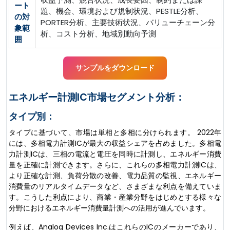
ート
題、機会、環境および規制状況、PESTLE分析、
の対
PORTER分析、主要技術状況、バリューチェーン分
象範
析、コスト分析、地域別動向予測
囲
サンプルをダウンロード
エネルギー計測IC市場セグメント分析：
タイプ別：
タイプに基づいて、市場は単相と多相に分けられます。 2022年
には、多相電力計測ICが最大の収益シェアを占めました。多相電
力計測ICは、三相の電流と電圧を同時に計測し、エネルギー消費
量を正確に計測できます。さらに、これらの多相電力計測ICは、
より正確な計測、負荷分散の改善、電力品質の監視、エネルギー
消費量のリアルタイムデータなど、さまざまな利点を備えていま
す。こうした利点により、商業・産業分野をはじめとする様々な
分野におけるエネルギー消費量計測への活用が進んでいます。
例えば、Analog Devices Inc.はこれらのICのメーカーであり、