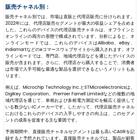
販売チャネル別：
販売チャネル別では、市場は直販と代理店販売に分けられます。
2022年には、代理店販売セグメントが最大の収益シェアを占めま
した。これらのデバイスの代理店販売チャネルは、オフラインと
オンラインの両方の形態で構成されています。分析によると、オ
ンラインモードでは、これらのデバイスはAlibaba、eBay、
Indiamartなどのeコマースウェブサイトから購入されます。オフ
ラインモードでは、専門店、地域代理店などを通じたデバイスの
販売が含まれます。さらに、代理店から購入することで、消費者
は市場で入手可能な最適な製品を選択できるというメリットもあ
ります。
例えば、Microchip Technology Inc.とSTMicroelectronicsは、
DigiKey Corporation、Premier Farnell Limitedなどの複数の地
域代理店を通じて、単相および多相電力測定ICを幅広く提供して
いる数少ないICメーカーです。したがって、代理店販売チャネル
におけるこれらのデバイスの入手しやすさの向上は、このセグメ
ントの成長を促進する主な要因です。
予測期間中、直接販売チャネルセグメントは最も高いCAGRを記
録すると予想されています。直接販売チャネルでは、製品が顧客