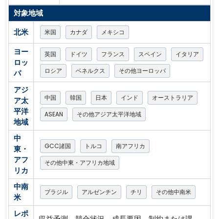
対象地域
北米
米国
カナダ
メキシコ
ヨー
英国
ドイツ
フランス
スペイン
イタリア
ロッ
ロシア
ベネルクス
その他ヨーロッパ
パ
アジ
中国
韓国
日本
インド
オーストラリア
ア太
平洋
ASEAN
その他アジア太平洋地域
地域
中
GCC諸国
トルコ
南アフリカ
東・
アフ
その他中東・アフリカ地域
リカ
中南
ブラジル
アルゼンチン
チリ
その他中南米
米
レポ
収益予測、競合状況、成長要因、制約または課