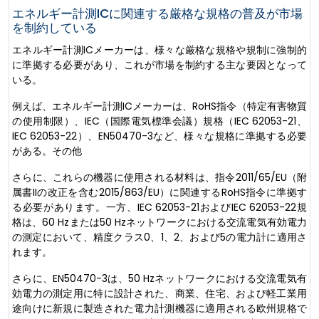
エネルギー計測ICに関連する厳格な規格の普及が市場
を制約している
エネルギー計測ICメーカーは、様々な厳格な規格や規制に強制的
に準拠する必要があり、これが市場を制約する主な要因となって
いる。
例えば、エネルギー計測ICメーカーは、RoHS指令（特定有害物質
の使用制限）、IEC（国際電気標準会議）規格（IEC 62053-21、
IEC 62053-22）、EN50470-3など、様々な規格に準拠する必要
がある。その他
さらに、これらの機器に使用される材料は、指令2011/65/EU（附
属書IIの改正を含む2015/863/EU）に関連するRoHS指令に準拠す
る必要があります。一方、IEC 62053-21およびIEC 62053-22規
格は、60 Hzまたは50 Hzネットワークにおける交流電気有効電力
の測定において、精度クラス0、1、2、および5の電力計に適用さ
れます。
さらに、EN50470-3は、50 Hzネットワークにおける交流電気有
効電力の測定用に特に設計された、商業、住宅、および軽工業用
途向けに新規に製造された電力計測機器に適用される欧州規格で