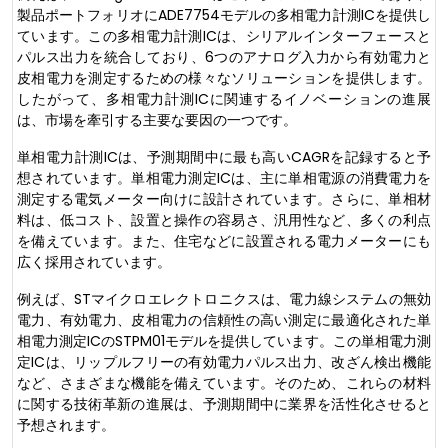
製品ポートフォリオにADE7754モデルの多相電力計測ICを提供し
ています。この多相電力計測ICは、シリアルインターフェースと
パルス出力を統合しており、6つのアナログ入力から有効電力と
皮相電力を測定するための様々なソリューションを提供します。
したがって、多相電力計測ICに関連するイノベーションの進展
は、市場を牽引する主要な要因の一つです。
単相電力計測ICは、予測期間中に最も高いCAGRを記録すると予
想されています。単相電力測定ICは、主に単相電源の消費電力を
測定する電気メーター向けに設計されています。さらに、単相材
料は、低コスト、設置と操作の容易さ、汎用性など、多くの利点
を備えています。また、住宅などに設置される電力メーターにも
広く採用されています。
例えば、STマイクロエレクトロニクスは、電力線システムの無効
電力、有効電力、皮相電力の信頼性の高い測定に最適化された単
相電力測定ICのSTPM01モデルを提供しています。この単相電力測
定ICは、リップルフリーの有効電力パルス出力、改ざん検出機能
など、さまざまな機能を備えています。そのため、これらの材料
に関する技術革新の進展は、予測期間中に業界を活性化させると
予想されます。