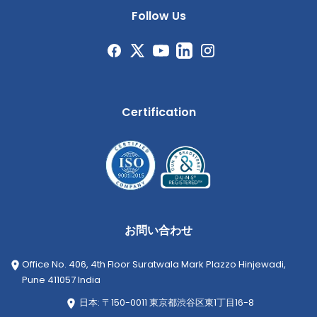
Follow Us
Certification
お問い合わせ
Office No. 406, 4th Floor Suratwala Mark Plazzo Hinjewadi,
Pune 411057 India
日本: 〒150-0011 東京都渋谷区東1丁目16-8