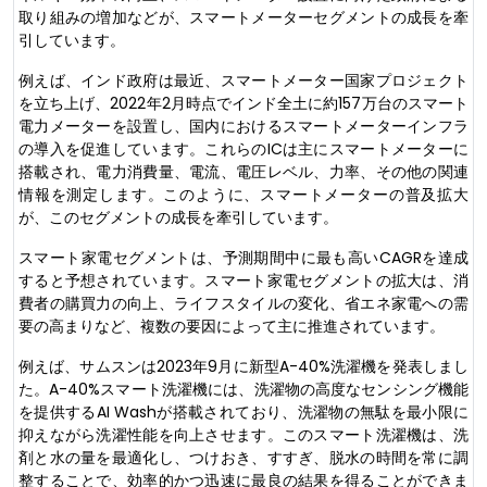
取り組みの増加などが、スマートメーターセグメントの成長を牽
引しています。
例えば、インド政府は最近、スマートメーター国家プロジェクト
を立ち上げ、2022年2月時点でインド全土に約157万台のスマート
電力メーターを設置し、国内におけるスマートメーターインフラ
の導入を促進しています。これらのICは主にスマートメーターに
搭載され、電力消費量、電流、電圧レベル、力率、その他の関連
情報を測定します。このように、スマートメーターの普及拡大
が、このセグメントの成長を牽引しています。
スマート家電セグメントは、予測期間中に最も高いCAGRを達成
すると予想されています。スマート家電セグメントの拡大は、消
費者の購買力の向上、ライフスタイルの変化、省エネ家電への需
要の高まりなど、複数の要因によって主に推進されています。
例えば、サムスンは2023年9月に新型A-40%洗濯機を発表しまし
た。A-40%スマート洗濯機には、洗濯物の高度なセンシング機能
を提供するAI Washが搭載されており、洗濯物の無駄を最小限に
抑えながら洗濯性能を向上させます。このスマート洗濯機は、洗
剤と水の量を最適化し、つけおき、すすぎ、脱水の時間を常に調
整することで、効率的かつ迅速に最良の結果を得ることができま