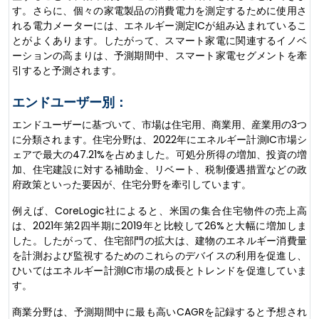
す。さらに、個々の家電製品の消費電力を測定するために使用さ
れる電力メーターには、エネルギー測定ICが組み込まれているこ
とがよくあります。したがって、スマート家電に関連するイノベ
ーションの高まりは、予測期間中、スマート家電セグメントを牽
引すると予測されます。
エンドユーザー別：
エンドユーザーに基づいて、市場は住宅用、商業用、産業用の3つ
に分類されます。住宅分野は、2022年にエネルギー計測IC市場シ
ェアで最大の47.21%を占めました。可処分所得の増加、投資の増
加、住宅建設に対する補助金、リベート、税制優遇措置などの政
府政策といった要因が、住宅分野を牽引しています。
例えば、CoreLogic社によると、米国の集合住宅物件の売上高
は、2021年第2四半期に2019年と比較して26%と大幅に増加しま
した。したがって、住宅部門の拡大は、建物のエネルギー消費量
を計測および監視するためのこれらのデバイスの利用を促進し、
ひいてはエネルギー計測IC市場の成長とトレンドを促進していま
す。
商業分野は、予測期間中に最も高いCAGRを記録すると予想され