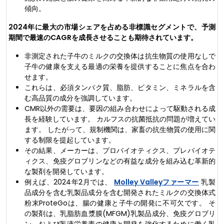
傾向。
2024年に最大の市場シェアを占める非標識セグメントで、予測
期間で最速のCAGRを成長させることも期待されています。
非測定された子牛のミルクの交換体は抗生物質の使用なしで
子牛の健康を支える最適の栄養を提供することに焦点を合わ
せます。
これらは、必須タンパク質、脂肪、ビタミン、ミネラルを含
む高品質の成分を強調しています。
CMR以外の需要は、要因の組み合わせによって駆動される成
長を経験しています。 カルフスの抗菌抵抗の問題が増えてい
ます。 したがって、規制機関は、家畜の抗生物質の使用に関
する制限を提起しています。
その結果、メーカーは、プロバイオティクス、プレバイオテ
ィクス、免疫グロブリンなどの有益な成分を組み込む革新的
な製剤を開発しています。
例えば、2024年2月では、
Molley Valleyファーマー
乳製
品成分を含む乳製品成分を含む開発されたミルクの交換体式
粉末ProteGoは、腸の健康と子牛の開発に不可欠です。 そ
の製剤は、乳脂肪血漿膜(MFGM)乳製品成分、免疫グロブリ
ン、および乳液栄養素の健康と開発を強化するために働く乳