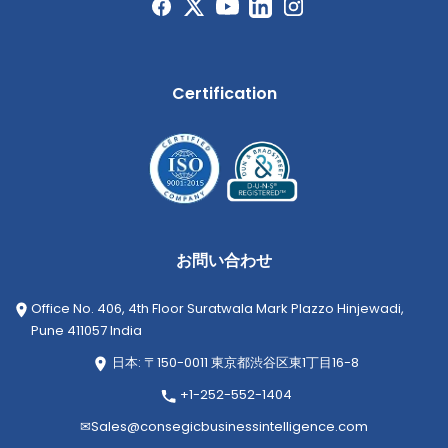
Certification
お問い合わせ
Office No. 406, 4th Floor Suratwala Mark Plazzo Hinjewadi,
Pune 411057 India
日本: 〒150-0011 東京都渋谷区東1丁目16-8
+1-252-552-1404
✉
Sales@consegicbusinessintelligence.com