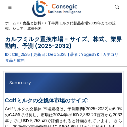
ホーム >
>
食品と飲料 >
>
子牛用ミルク代替品市場2032年までの規
模、シェア、成長分析
カルフミルク置換市場 - サイズ、株式、業界
動向、予測 (2025-2032)
ID : CBI_2535 | 更新日 :
Dec 2025
| 著者 :
Yogesh K
| カテゴリ :
銀行・金融・保険
• 消費財
• エネルギーと電力
• 食品・飲料
食品と飲料
ログ
• ケーススタディ
Summary
Calfミルクの交換体市場のサイズ:
Calfミルクの交換体 市場規模は、予測期間(2025-2032)の6.9%
のCAGRで成長し、市場は2024年のUSD 3,383.20百万から2032
年までにUSD 5,753.40で評価されると計画されています。 さら
に、2025年の市場価値はUSD 3,604.89ミリオンに起因します。