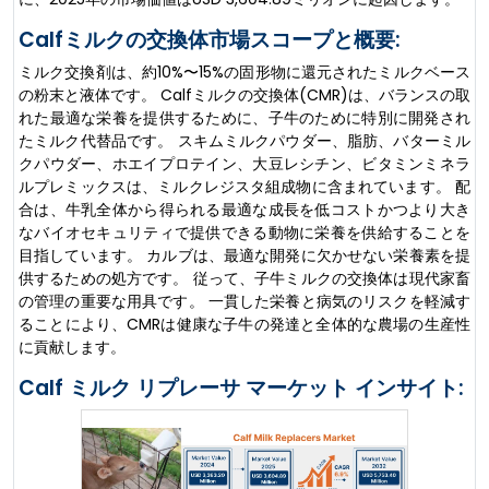
Calfミルクの交換体市場スコープと概要:
ミルク交換剤は、約10%〜15%の固形物に還元されたミルクベース
の粉末と液体です。 Calfミルクの交換体(CMR)は、バランスの取
れた最適な栄養を提供するために、子牛のために特別に開発され
たミルク代替品です。 スキムミルクパウダー、脂肪、バターミル
クパウダー、ホエイプロテイン、大豆レシチン、ビタミンミネラ
ルプレミックスは、ミルクレジスタ組成物に含まれています。 配
合は、牛乳全体から得られる最適な成長を低コストかつより大き
なバイオセキュリティで提供できる動物に栄養を供給することを
目指しています。 カルブは、最適な開発に欠かせない栄養素を提
供するための処方です。 従って、子牛ミルクの交換体は現代家畜
の管理の重要な用具です。 一貫した栄養と病気のリスクを軽減す
ることにより、CMRは健康な子牛の発達と全体的な農場の生産性
に貢献します。
Calf ミルク リプレーサ マーケット インサイト: