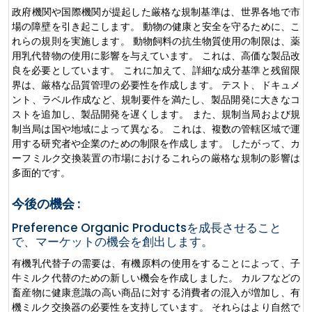
政府機関や国際機関が提起した厳格な規制基準は、世界各地で市
場の障壁を引き起こします。 動物の健康と安全を守るために、こ
れらの規則を実施します。 動物飼料の抗生物質使用の制限は、薬
用乳代替物の使用に影響を与えています。 これは、高価な製品改
良を必要としています。 これに加えて、詳細な成分基準と残留限
界は、厳格な品質管理の必要性を作成します。 テスト、ドキュメ
ント、ラベル作成など、規制要件を満たし、製品開発に大きなコ
ストを追加し、製品開発を遅くします。 また、規制当局および規
制当局は国や地域によって異なる。 これは、複数の管轄区域で運
用する研究者や企業のための制限を作成します。 したがって、カ
ーフミルク交換装置の市場におけるこれらの厳格な規制の影響は
多面的です。
今後の機会 :
Preference Organic Productsを成長させること
で、マーケットの機会を創出します。
有機乳代替子の需要は、有機原料の使用をすることによって、子
牛ミルク代替のための新しい機会を作成しました。 カルフなどの
畜産物に健康意識の高い商品に対する消費者の混入が増加し、有
機ミルク交換器の必要性を支持しています。 それらはより自然で