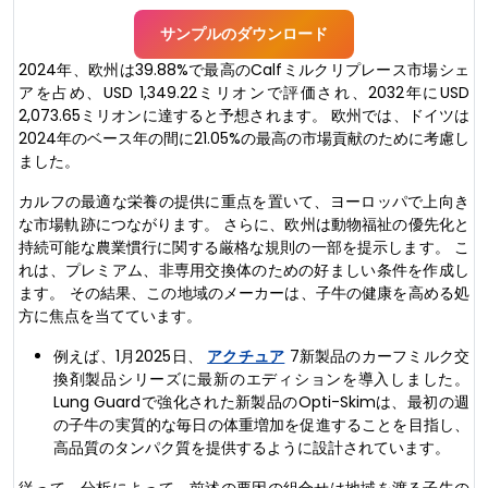
サンプルのダウンロード
2024年、欧州は39.88%で最高のCalfミルクリプレース市場シェ
アを占め、USD 1,349.22ミリオンで評価され、2032年にUSD
2,073.65ミリオンに達すると予想されます。 欧州では、ドイツは
2024年のベース年の間に21.05%の最高の市場貢献のために考慮し
ました。
カルフの最適な栄養の提供に重点を置いて、ヨーロッパで上向き
な市場軌跡につながります。 さらに、欧州は動物福祉の優先化と
持続可能な農業慣行に関する厳格な規則の一部を提示します。 こ
れは、プレミアム、非専用交換体のための好ましい条件を作成し
ます。 その結果、この地域のメーカーは、子牛の健康を高める処
方に焦点を当てています。
例えば、1月2025日、
アクチュア
7新製品のカーフミルク交
換剤製品シリーズに最新のエディションを導入しました。
Lung Guardで強化された新製品のOpti-Skimは、最初の週
の子牛の実質的な毎日の体重増加を促進することを目指し、
高品質のタンパク質を提供するように設計されています。
従って、分析によって、前述の要因の組合せは地域を渡る子牛の