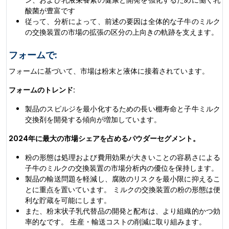
酸菌が豊富です
従って、分析によって、前述の要因は全体的な子牛のミルク
の交換装置の市場の拡張の区分の上向きの軌跡を支えます。
フォームで:
フォームに基づいて、市場は粉末と液体に接着されています。
フォームのトレンド:
製品のスピルジを最小化するための長い棚寿命と子牛ミルク
交換剤を開発する傾向が増加しています。
2024年に最大の市場シェアを占めるパウダーセグメント。
粉の形態は処理および費用効果が大きいことの容易さによる
子牛のミルクの交換装置の市場分析内の優位を保持します。
製品の輸送問題を軽減し、腐敗のリスクを最小限に抑えるこ
とに重点を置いています。 ミルクの交換装置の粉の形態は便
利な貯蔵を可能にします。
また、粉末状子乳代替品の開発と配布は、より組織的かつ効
率的なです。 生産・輸送コストの削減に取り組みます。