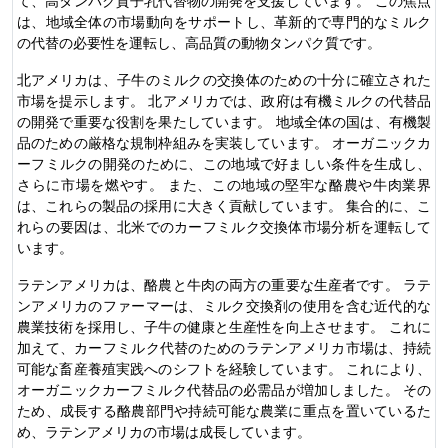
て、高タンパク質子乳代替物の開発を支援しています。 この焦点
は、地域全体の市場動向をサポートし、革新的で専門的なミルク
の代替の必要性を運転し、高品質の動物タンパク質です。
北アメリカは、子牛のミルクの交換体のための十分に確立された
市場を提示します。 北アメリカでは、政府は有機ミルクの代替品
の開発で重要な役割を果たしています。 地域全体の国は、有機製
品のための厳格な規制枠組みを実装しています。 オーガニックカ
ーフミルクの開発のために、この地域で好ましい条件を生成し、
さらに市場を燃やす。 また、この地域の堅牢な酪農や牛肉業界
は、これらの製品の採用に大きく貢献しています。 集合的に、こ
れらの要因は、北米でのカーフミルク交換体市場分析を運転して
います。
ラテンアメリカは、酪農と牛肉の両方の重要な生産者です。 ラテ
ンアメリカのファーマーは、ミルク交換剤の使用を含む近代的な
農業技術を採用し、子牛の健康と生産性を向上させます。 これに
加えて、カーフミルク代替のためのラテンアメリカ市場は、持続
可能な畜産養殖実践へのシフトを経験しています。 これにより、
オーガニックカーフミルク代替品の必需品が増加しました。 その
ため、成長する酪農部門や持続可能な農業に重点を置いているた
め、ラテンアメリカの市場は成長しています。