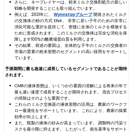
さらに、キープレイヤーは、粉末ミルク交換剤処方の新しい
戦略を開発することにも取り組んでいます。
例えば、2021年に、
Wynnstayグループ
開発されたミルク
の交換体の粉の方式 Elixir。 非常に若い子牛のための非常に
消化可能な選択を提供して、密接に全体のミルクを模倣する
ために形成されます。 このミルクの交換体は完全な消化を保
障します100%の酪農場蛋白質を利用します。
その結果、前述の要因は、全体的な子牛のミルクの交換者の
市場の需要の粉末形態のセグメントの高い採用をサポートし
ています。
予測期間に最も急速に成長しているセグメントであることが期待
されます。
CMRの液体形態は、いくつかの要因の溶解による将来の年で
最も速い速度で成長することが期待されます。 混合プロセス
の排除はそのような要因です。
これらのミルク交換器の液体形態の活用は、農家のワークフ
ロー最適化をサポートしています。 これにより、農家の操業
効率が向上します。
また、既製の液体の好みが高まっています。 調製時の汚染リ
スクを最小限に抑えます。 したがって、衛生基準をサポート