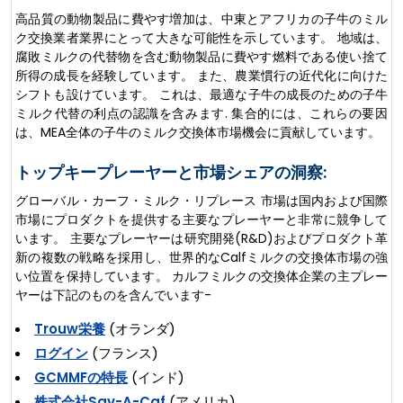
高品質の動物製品に費やす増加は、中東とアフリカの子牛のミル
ク交換業者業界にとって大きな可能性を示しています。 地域は、
腐敗ミルクの代替物を含む動物製品に費やす燃料である使い捨て
所得の成長を経験しています。 また、農業慣行の近代化に向けた
シフトも設けています。 これは、最適な子牛の成長のための子牛
ミルク代替の利点の認識を含みます. 集合的には、これらの要因
は、MEA全体の子牛のミルク交換体市場機会に貢献しています。
トップキープレーヤーと市場シェアの洞察:
グローバル・カーフ・ミルク・リプレース 市場は国内および国際
市場にプロダクトを提供する主要なプレーヤーと非常に競争して
います。 主要なプレーヤーは研究開発(R&D)およびプロダクト革
新の複数の戦略を採用し、世界的なCalfミルクの交換体市場の強
い位置を保持しています。 カルフミルクの交換体企業の主プレー
ヤーは下記のものを含んでいます-
Trouw栄養
(オランダ)
ログイン
(フランス)
GCMMFの特長
(インド)
株式会社Sav-A-Caf
(アメリカ)