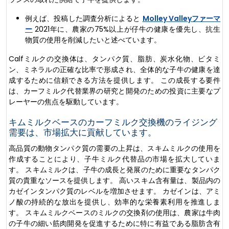
例えば、投稿した調査分析によると
Molley Valleyファーマ
ー
2021年に、農家の75%以上が仔牛の健康を優先し、抗生
物質の使用を削減したいと述べています。
Calfミルクの交換体は、タンパク質、脂肪、炭水化物、ビタミ
ン、ミネラルの正確な比率で形成され、全体的な子牛の健康を達
成するために信頼できる方法を提供します。 この成長する要件
は、カーフミルク代替業界の研究と開発のための投資に主要なプ
レーヤーの焦点を駆動しています。
キムミルクベースのカーフミルク交換機のライジング
需要は、市場拡大に貢献しています。
高品質の動物タンパク質の需要の上昇は、スキムミルクの使用を
作成することにより、子牛ミルク代替品の市場を拡大していま
す。 スキムミルクは、子牛の成長と発展のために重要なタンパク
質の貴重なソースを提供します。 高いスキム含有量は、製品内の
カゼインタンパク質のレベルを増加させます。 カゼインは、アミ
ノ酸の持続的な放出を提供し、効率的な栄養素利用を推進しま
す。 スキムミルクベースのミルクの交換剤の使用は、農家は牛肉
の子牛の細い筋肉開発を促進するために特に有益である脂肪含有