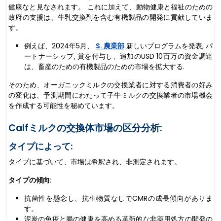
健康なと見なされます。 これに加えて、動物健康と福祉のための
政府の支援は、牛乳交換剤を含む有機製品の開発に貢献していま
す。
例えば、2024年5月、
S. 農業部
新しいプログラムを発表, パ
ートナーシップ, 賞を付与し、追加のUSD 10百万の資金調達
は、畜産のための有機製品のための市場を拡大する.
そのため、オーガニックミルクの交換業者に対する消費者の好み
の変化は、予測期間にわたって子牛ミルクの交換業者の市場機会
を作成する可能性を秘めています。
Calfミルクの交換体市場の区分分析:
タイプによって:
タイプに基づいて、市場は希釈され、非測定されます。
タイプの傾向:
抗菌性を懸念し、抗生物質なしでCMRの成長傾向がありま
す。
泥炭の免疫と腸の健康を高める革新的な非薬用処方の開発の