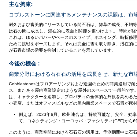
主な拘束:
コブルストーンに関連するメンテナンスの課題は、市
耐久および審美的にリースしている間石石は、雑草の成長、不均等
は石の間に成長し、潜在的に表面と関節を傷つけます。 時間が
これは、ゆるいパバーやベースのスワイプ、ホスイング、時折修理
ために挑戦をポーズします。それは完全に雪を取り除き、潜在的に
が石畳市場の需要を抑制していることを示しています。
今後の機会 :
商業分野における石石石の活用を成長させ、新たな市
Cobblestonesはフロアーリングおよび造園のための商業適用で
ス、またある屋内商業設定のような屋外のスペースで一般的です。
は、キャラクターを追加し、プロパティの全体的な外観を高めるた
小売店、またはオフィスビルなどの屋内商業スペースで石畳が床
例えば、2023年6月、欧州連合は、持続可能な、安全、効
て、コネクティング・ヨーロッパ・ファシリティ(CEF)から
このように、商業空間における石石石の活用は、予測期間中に石