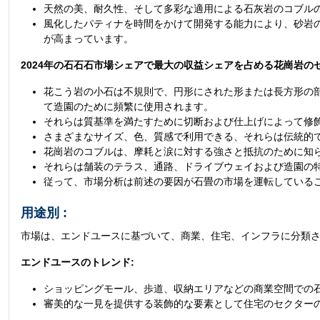
天然の美、耐久性、そして多彩な適用による石灰岩のコブル
風化したパティナを時間をかけて開発する能力により、砂岩
が高まっています。
2024年の石石石市場シェアで最大の収益シェアを占める花崗岩の
花こう岩の小石は不規則で、円形にされた形または長方形の
て造園のために頻繁に使用されます。
それらは質基準を満たすために切断および仕上げによって修
さまざまなサイズ、色、質感で利用できる、それらは伝統的
花崗岩のコブルは、摩耗と涙に対する強さと抵抗のために知
それらは舗装のテラス、通路、ドライブウェイおよび造園の
従って、市場分析は前述の要因が石畳の市場を運転している
用途別 :
市場は、エンドユースに基づいて、商業、住宅、インフラに分類
エンドユースのトレンド:
ショッピングモール、歩道、収納エリアなどの商業空間での
審美的な一見を提供する装飾的な要素として住宅のセクター