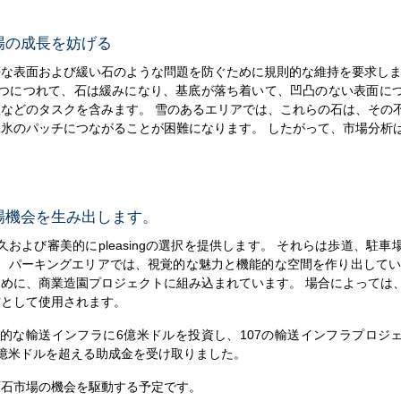
場の成長を妨げる
な表面および緩い石のような問題を防ぐために規則的な維持を要求しま
経つにつれて、石は緩みになり、基底が落ち着いて、凹凸のない表面に
などのタスクを含みます。 雪のあるエリアでは、これらの石は、その
氷のパッチにつながることが困難になります。 したがって、市場分析
場機会を生み出します。
耐久および審美的にpleasingの選択を提供します。 それらは歩道、駐
 パーキングエリアでは、視覚的な魅力と機能的な空間を作り出してい
めに、商業造園プロジェクトに組み込まれています。 場合によっては
材として使用されます。
率的な輸送インフラに6億米ドルを投資し、107の輸送インフラプロジ
6億米ドルを超える助成金を受け取りました。
石石市場の機会を駆動する予定です。