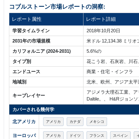
コブルストーン市場レポートの洞察:
レポート属性
レポート詳細
学習タイムライン
2018年10月20日
2031年の市場規模
米ドル 12,134.38 ミリオ
カリフォルニア (2024-2031)
5.6%の
タイプ別
花こう岩、石灰岩、川石
エンドユース
商業・住宅・インフラ
地域別
北米、欧州、アジア太平
アジメラ大理石工業、アリ
キープレイヤー
Daltile。、 H&R
カバーされる幾何学
北アメリカ
アメリカ
カナダ
メキシコ
ヨーロッパ
アメリカ
ドイツ
フランス
スペイン