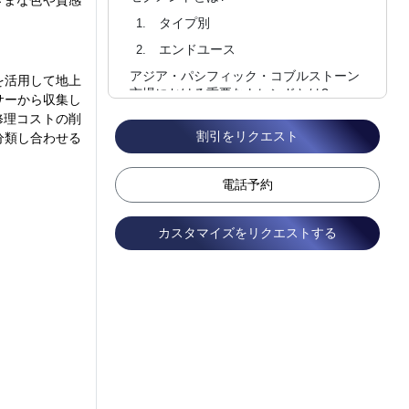
ざまな色や質感
。
タイプ別
エンドユース
アジア・パシフィック・コブルストーン
を活用して地上
市場における重要なトレンドとは?
サーから収集し
修理コストの削
コブルストーン市場でのキープレイヤー
割引をリクエスト
は誰ですか?
分類し合わせる
よくある質問
電話予約
カスタマイズをリクエストする