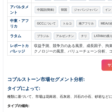
アパルタメ
中国語(簡体)
韓国
ジャパンジャパン
イン
ント
中東・アフ
GCCについて
トルコ
南アフリカ
MEAの
リカ
ラタム
ブラジル
アルゼンチン
チリ
LATAMの残
レポートカ
収益予測、競争力のある風景、成長因子、拘束ま
バレッジ
クノロジーの風景、バリューチェーン分析、
サ
コブルストーン市場セグメント分析:
タイプによって:
種類に基づいて、市場は花崗岩、石灰岩、川石の小石、砂岩など
タイプの傾向: