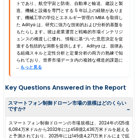
トであり、航空宇宙と防衛、自動車と輸送、建設と製
造、機械と設備を専門とする 5 年以上の経験がありま
す。機械工学の学位とエネルギー管理の MBA を取得し
た Aditya は、研究に強力な技術的および分析的基盤を
もたらします。彼は産業運営と戦略的市場インテリジ
ェンスの橋渡しに優れ、情報に基づいた意思決定を促
進する包括的な洞察を提供します。 Aditya は、規律あ
る組織スキルと定性分析と定量分析の両方の熟練で知
られており、世界市場データ内の複雑な構造的課題に
...
もっと見る
Key Questions Answered in the Report
スマートフォン制御ドローン市場の規模はどのくらい
ですか?
−
スマートフォン制御ドローンの市場規模は、2024年の125億
6,084万米ドルから2032年には458億2,436万米ドルを超える
と予測されており、2025年には145億4,271万米ドルにまで拡