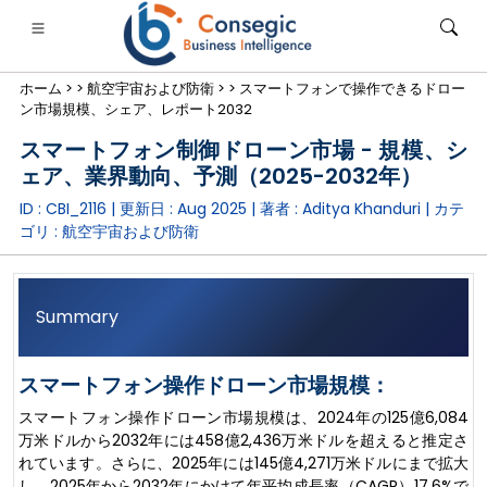
ホーム >
>
航空宇宙および防衛 >
>
スマートフォンで操作できるドロー
ン市場規模、シェア、レポート2032
スマートフォン制御ドローン市場 - 規模、シ
ェア、業界動向、予測（2025-2032年）
ID : CBI_2116 | 更新日 :
Aug 2025
| 著者 :
Aditya Khanduri
| カテ
銀行・金融・保険
• 消費財
• エネルギーと電力
• 食品・飲料
ゴリ :
航空宇宙および防衛
ログ
• ケーススタディ
Summary
スマートフォン操作ドローン市場規模：
スマートフォン操作ドローン市場規模は、2024年の125億6,084
万米ドルから2032年には458億2,436万米ドルを超えると推定さ
れています。さらに、2025年には145億4,271万米ドルにまで拡大
し、2025年から2032年にかけて年平均成長率（CAGR）17.6%で