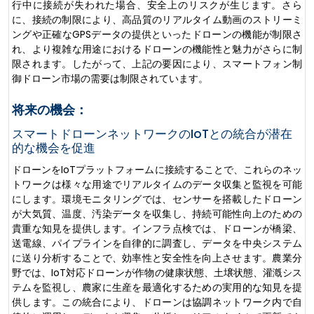
行中に接続が失われた場合、安全上のリスクが生じます。さら
に、接続の制限により、高品質のリアルタイム動画のストリーミ
ングや正確なGPSデータの提供といったドローンの機能が制限さ
れ、より複雑な用途におけるドローンの機能性と魅力がさらに制
限されます。したがって、上記の要因により、スマートフォン制
御ドローン市場の需要は制限されています。
将来の機会：
スマートドローンネットワークのIoTとの統合が潜在
的な機会を促進
ドローンをIoTプラットフォームに接続することで、これらのネッ
トワークは様々な用途でリアルタイムのデータ収集と監視を可能
にします。環境モニタリングでは、センサーを搭載したドローン
が大気質、温度、汚染データを収集し、持続可能性向上のための
貴重な知見を提供します。インフラ点検では、ドローンが橋梁、
送電線、パイプラインを自律的に調査し、データを中央システム
に送り分析することで、効率性と安全性を向上させます。農業分
野では、IoT対応ドローンが作物の健康状態、土壌状態、灌漑シス
テムを監視し、農家に生産を最適化するための実用的な知見を提
供します。この統合により、ドローンは協調ネットワーク内で自