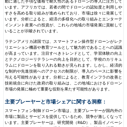
動に適した手頃な価格で耐久性のあるドローンの導入に注力して
います。アフリカでは、若者の間でドローンの認知度と利用しや
すさを高める取り組みが進められており、市場は徐々に発展して
います。分析によると、経済の多様化への取り組みとエンターテ
インメント産業への投資が、これらの地域の市場発展に貢献して
いることが示唆されています。
ラテンアメリカ諸国では、スマートフォン操作型ドローンがレク
リエーション機器や教育ツールとして魅力的であることへの認識
が高まっています。注目すべきトレンドとして、学習体験の向上
とテクノロジーリテラシーの向上を目的として、学校のカリキュ
ラムにドローンを取り入れる動きが見られます。しかし、経済的
な制約や先進技術へのアクセスの制限が、導入のペースに影響を
与える可能性があります。分析によると、教育インフラの改善と
技術統合に向けた政府の取り組みは、この地域におけるドローン
市場の発展に極めて重要な役割を果たす可能性があります。
主要プレーヤーと市場シェアに関する洞察：
スマートフォン制御ドローン市場は、主要プレーヤーが国内外の
市場に製品とサービスを提供しているため、競争が激しくなって
います。主要プレーヤーは、研究開発（R&D）、製品イノベーシ