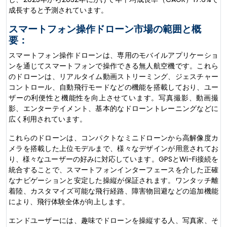
成長すると予測されています。
スマートフォン操作ドローン市場の範囲と概
要：
スマートフォン操作ドローンは、専用のモバイルアプリケーショ
ンを通じてスマートフォンで操作できる無人航空機です。これら
のドローンは、リアルタイム動画ストリーミング、ジェスチャー
コントロール、自動飛行モードなどの機能を搭載しており、ユー
ザーの利便性と機能性を向上させています。写真撮影、動画撮
影、エンターテイメント、基本的なドローントレーニングなどに
広く利用されています。
これらのドローンは、コンパクトなミニドローンから高解像度カ
メラを搭載した上位モデルまで、様々なデザインが用意されてお
り、様々なユーザーの好みに対応しています。GPSとWi-Fi接続を
統合することで、スマートフォンインターフェースを介した正確
なナビゲーションと安定した操縦が保証されます。ワンタッチ離
着陸、カスタマイズ可能な飛行経路、障害物回避などの追加機能
により、飛行体験全体が向上します。
エンドユーザーには、趣味でドローンを操縦する人、写真家、そ