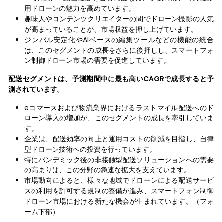
用ドローンの魅力を高めています。
趣味人やコンテンツクリエイターの間でドローン撮影の人気
が高まっていることが、市場収益を押し上げています。
ジンバル安定化やAIベースの編集ツールなどの機能の統合
は、このセグメントの成長をさらに後押しし、スマートフォ
ン制御ドローン市場の需要を促進しています。
配送セグメントは、予測期間中に最も高いCAGRで成長すると予
測されています。
eコマースおよび物流業界におけるラストマイル配送へのド
ローン導入の増加が、このセグメントの成長を牽引していま
す。
企業は、配送効率の向上と運用コストの削減を目指し、自律
型ドローン技術への投資を行っています。
特にパンデミック後の非接触型配送ソリューションへの需要
の高まりは、この分野の急速な拡大を支えています。
市場動向によると、様々な地域でドローンによる配送サービ
スの利用を許可する規制の整備が進み、スマートフォン制御
ドローン市場における新たな機会が生まれています。（フォ
ーム下部）