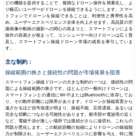
どの機能を提供することで、複雑なドローン操作を簡素化し、よ
り幅広いユーザーがドローンを操縦できるようにします。スマー
トフォンでドローンを操縦できることは、利便性と携帯性を高
め、ユーザーエクスペリエンス全体を向上させます。高品質の空
撮画像や動画の撮影への関心の高まりと、スマートフォンによる
操作の容易さが相まって、コンシューマー向けドローンは広く普
及し、スマートフォン操縦ドローン市場の成長を牽引していま
す。
主な制約：
操縦範囲の狭さと接続性の問題が市場発展を阻害
スマートフォン操縦ドローンの大きな制約の一つは、接続性の問
題による操縦範囲の狭さです。ほとんどの一般向けドローンは、
スマートフォンとの通信にWi-FiまたはBluetoothに依存してお
り、その動作距離には限界があります。ドローンが操縦装置から
遠ざかるほど信号強度が弱まり、操縦不能、応答遅延、あるいは
完全な切断につながる可能性があります。都市部や電波塔の近く
など、電磁干渉が激しい場所では接続がさらに途切れ、これらの
問題が悪化します。この航続距離の短縮によりドローンの操縦能
力が制限され、ユーザーエクスペリエンスに影響を与え、特に飛