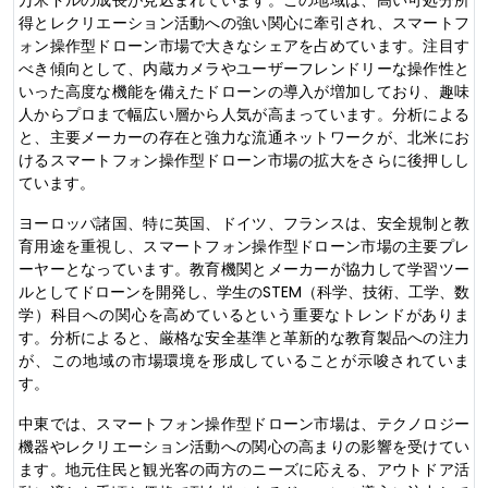
得とレクリエーション活動への強い関心に牽引され、スマートフ
ォン操作型ドローン市場で大きなシェアを占めています。注目す
べき傾向として、内蔵カメラやユーザーフレンドリーな操作性と
いった高度な機能を備えたドローンの導入が増加しており、趣味
人からプロまで幅広い層から人気が高まっています。分析による
と、主要メーカーの存在と強力な流通ネットワークが、北米にお
けるスマートフォン操作型ドローン市場の拡大をさらに後押しし
ています。
ヨーロッパ諸国、特に英国、ドイツ、フランスは、安全規制と教
育用途を重視し、スマートフォン操作型ドローン市場の主要プレ
ーヤーとなっています。教育機関とメーカーが協力して学習ツー
ルとしてドローンを開発し、学生のSTEM（科学、技術、工学、数
学）科目への関心を高めているという重要なトレンドがありま
す。分析によると、厳格な安全基準と革新的な教育製品への注力
が、この地域の市場環境を形成していることが示唆されていま
す。
中東では、スマートフォン操作型ドローン市場は、テクノロジー
機器やレクリエーション活動への関心の高まりの影響を受けてい
ます。地元住民と観光客の両方のニーズに応える、アウトドア活