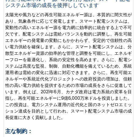
システム市場の成長を後押ししています
太陽光や風力などの再生可能エネルギー源は、本質的に間欠性が
あり、気象条件に応じて発電します。スマート配電システムは、
変動性の高いエネルギー源を電力網に効率的に統合する上で不可
欠です。配電システムは需給バランスを動的に調整し、再生可能
エネルギーの発電量の変動にもかかわらず、安定的で信頼性の高
い電力供給を確保します。さらに、スマート配電システムは、分
散型エネルギー資源の効率的な管理と調整を可能にし、エネルギ
ーフローを最適化し、系統の安定性を高めます。さらに、配電シ
ステムは高度な監視、制御、自動化機能を備えているため、系統
運用者は需給の変化に迅速に対応できます。さらに、再生可能エ
ネルギーや系統近代化プロジェクトへの政府投資の増加は、信頼
性の高い電力供給を提供するための市場の成長をさらに促進して
います。例えば、2021年6月、カナダ政府は電力系統の変革を目
指し、再生可能エネルギーに9億6,000万米ドルを投資しました。
この投資は、電力システム運用の近代化と国のネットゼロエミッ
ション達成を目的として行われ、スマート配電システム市場の成
長促進に大きく貢献しました。
主な制約：