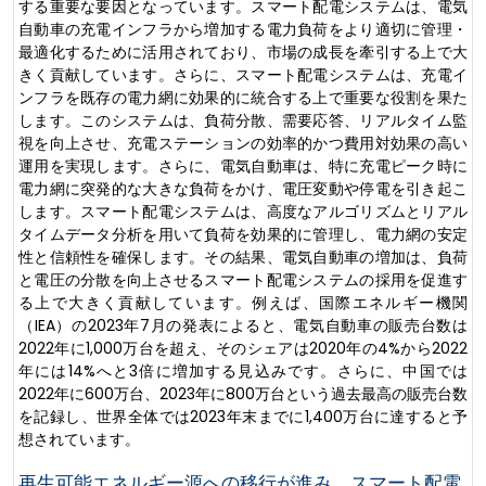
する重要な要因となっています。スマート配電システムは、電気
自動車の充電インフラから増加する電力負荷をより適切に管理・
最適化するために活用されており、市場の成長を牽引する上で大
きく貢献しています。さらに、スマート配電システムは、充電イ
ンフラを既存の電力網に効果的に統合する上で重要な役割を果た
します。このシステムは、負荷分散、需要応答、リアルタイム監
視を向上させ、充電ステーションの効率的かつ費用対効果の高い
運用を実現します。さらに、電気自動車は、特に充電ピーク時に
電力網に突発的な大きな負荷をかけ、電圧変動や停電を引き起こ
します。スマート配電システムは、高度なアルゴリズムとリアル
タイムデータ分析を用いて負荷を効果的に管理し、電力網の安定
性と信頼性を確保します。その結果、電気自動車の増加は、負荷
と電圧の分散を向上させるスマート配電システムの採用を促進す
る上で大きく貢献しています。例えば、国際エネルギー機関
（IEA）の2023年7月の発表によると、電気自動車の販売台数は
2022年に1,000万台を超え、そのシェアは2020年の4%から2022
年には14%へと3倍に増加する見込みです。さらに、中国では
2022年に600万台、2023年に800万台という過去最高の販売台数
を記録し、世界全体では2023年末までに1,400万台に達すると予
想されています。
再生可能エネルギー源への移行が進み、スマート配電