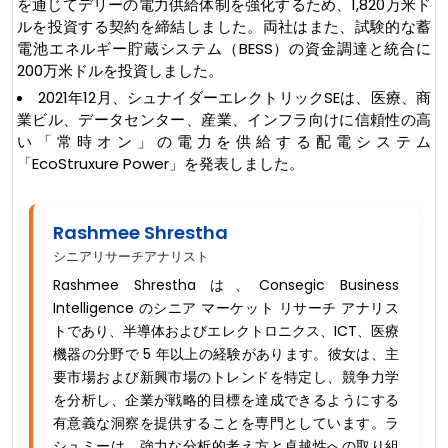
を通じてデリーの電力供給体制を強化するため、1,820万米ド
ルを投資する契約を締結しました。両社はまた、試験的な蓄
電池エネルギー貯蔵システム（BESS）の資金調達と統合に
200万米ドルを投資しました。
2021年12月、シュナイダーエレクトリックSEは、医療、商
業ビル、データセンター、産業、インフラ向けに信頼性の高
い「常時オン」の電力を供給する配電システム
「EcoStruxure Power」を発表しました。
Rashmee Shrestha
シニアリサーチアナリスト
Rashmee Shrestha は、Consegic Business
Intelligence のシニア マーケット リサーチ アナリス
トであり、半導体およびエレクトロニクス、ICT、医療
機器の分野で 5 年以上の経験があります。彼女は、主
要市場および新興市場のトレンドを特定し、競争力学
を分析し、企業が戦略的目標を達成できるようにする
有意義な洞察を提供することを専門としています。ラ
シュミーは、強力な分析的考え方と卓越性への取り組