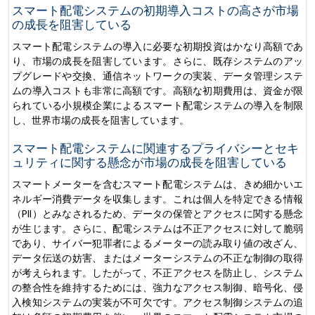
スマート配電システムの初期導入コストの高さが市場
の成長を阻害している
スマート配電システムの導入に必要な初期投資はかなり高額であ
り、市場の成長を阻害しています。さらに、既存システムのアッ
プグレードや交換、通信ネットワークの実装、データ管理システ
ムの導入コストも非常に高額です。高額な初期費用は、資金が限
られている小規模企業によるスマート配電システムの導入を制限
し、世界市場の成長を阻害しています。
スマート配電システムに関連するプライバシーとセキ
ュリティに関する懸念が市場の成長を阻害している
スマートメーターを含むスマート配電システムは、きめ細かいエ
ネルギー消費データを収集します。これは個人を特定できる情報
（PII）とみなされるため、データの保管とアクセスに関する懸念
が生じます。さらに、配電システムは不正アクセスに対して脆弱
であり、サイバー犯罪者によるメーターの読み取り値の改ざん、
データ伝送の妨害、またはメーターシステムの不正な制御の取得
が考えられます。したがって、不正アクセスを防止し、システム
の整合性を維持するためには、強力なアクセス制御、暗号化、侵
入検知システムの実装が不可欠です。アクセス制御システムの追