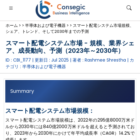
ホーム >
>
半導体および電子機器 >
>
スマート配電システム市場規模、
シェア、トレンド、そして2030年までの予測
スマート配電システム市場 - 規模、業界シェ
ア、成長動向、予測（2023年～2030年）
ID : CBI_1177 | 更新日 :
Jul 2025
| 著者 :
Rashmee Shrestha
| カ
銀行・金融・保険
• 消費財
• エネルギーと電力
• 食品・飲料
テゴリ :
半導体および電子機器
ログ
• ケーススタディ
Summary
スマート配電システム市場規模：
スマート配電システム市場規模は、2022年の295億8000万米ド
ルから2030年には840億2000万米ドルを超えると予測されてお
り、2023年から2030年にかけて年平均成長率（CAGR）14.2%で
成長します。