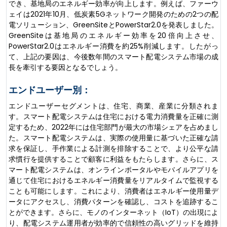
でき、基地局のエネルギー効率が向上します。例えば、ファーウ
ェイは2021年10月、低炭素5Gネットワ​​ーク開発のための2つの配
電ソリューション、GreenSiteとPowerStar2.0を発表しました。
GreenSiteは基地局のエネルギー効率を20倍向上させ、
PowerStar2.0はエネルギー消費を約25%削減します。したがっ
て、上記の要因は、今後数年間のスマート配電システム市場の成
長を牽引する要因となるでしょう。
エンドユーザー別：
エンドユーザーセグメントは、住宅、商業、産業に分類されま
す。スマート配電システムは住宅における電力消費量を正確に測
定するため、2022年には住宅部門が最大の市場シェアを占めまし
た。スマート配電システムは、実際の使用量に基づいた正確な請
求を保証し、手作業による計測を排除することで、より公平な請
求慣行を提供することで顧客に利益をもたらします。さらに、ス
マート配電システムは、オンラインポータルやモバイルアプリを
通じて住宅におけるエネルギー消費量をリアルタイムで監視する
ことも可能にします。これにより、消費者はエネルギー使用量デ
ータにアクセスし、消費パターンを確認し、コストを追跡するこ
とができます。さらに、モノのインターネット（IoT）の出現によ
り、配電システム運用者が効率的で信頼性の高いグリッドを維持