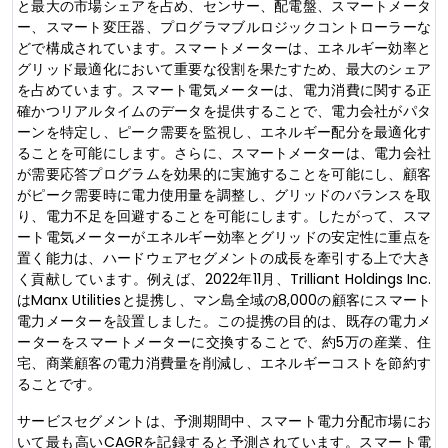
と最大の市場シェアを占め、センサー、配電盤、スマートメータ
ー、スマート変圧器、プログラマブルロジックコントローラーな
どで構成されています。スマートメーターは、エネルギー効率と
グリッド最適化において重要な役割を果たすため、最大のシェア
を占めています。スマート電気メーターは、電力消費に関する正
確かつリアルタイムのデータを提供することで、電力会社がパタ
ーンを特定し、ピーク需要を監視し、エネルギー配分を最適化す
ることを可能にします。さらに、スマートメーターは、電力会社
が需要応答プログラムを効果的に実施することを可能にし、顧客
がピーク需要時に電力使用量を調整し、グリッドのバランスを取
り、電力不足を回避することを可能にします。したがって、スマ
ート電気メーターがエネルギー効率とグリッドの安定性に重点を
置く能力は、ハードウェアセグメントの成長を牽引する上で大き
く貢献しています。例えば、2022年11月、Trilliant Holdings Inc.
はManx Utilitiesと提携し、マン島全域の8,000の顧客にスマート
電力メーターを設置しました。この提携の目的は、既存の電力メ
ーターをスマートメーターに交換することで、約5万の産業、住
宅、商業顧客の電力消費量を削減し、エネルギーコストを節約す
ることです。
サービスセグメントは、予測期間中、スマート電力分配市場にお
いて最も高いCAGRを記録すると予測されています。スマート電