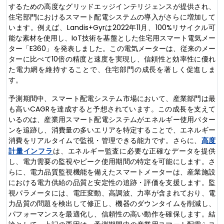
するための高度なグリッドエッジインテリジェンスが提供され、
住宅部門におけるスマート配電システムの導入がさらに増加し​​て
います。例えば、Landis+Gyrは2022年11月、100%リサイクル可
能な素材を使用し、IoT技術を基盤とした住宅用スマート電気メー
ター「E360」を発表しました。この電気メーターは、従来のメー
ターに比べて10倍の精度と速度を実現し、信頼性と効率性に優れ
た電力網を維持することで、住宅部門の成長を著しく促進しま
す。
予測期間中、スマート配電システム市場において、産業部門は最
も高いCAGRを達成すると予想されています。この成長を支えて
いるのは、産業用スマート配電システムがエネルギー使用パター
ンを追跡し、消費量の多いエリアを特定することで、エネルギー
消費をリアルタイムで監視・管理できる能力です。さらに、
高度
計量インフラ
は、エネルギー監査に必要な正確なデータを提供
し、電力需要の監視やピーク使用期間の特定を可能にします。さ
らに、電力品質監視機能を備えたスマートメーターは、産業施設
における電力供給の品質と安定性の追跡・評価を支援します。監
視パラメータには、電圧変動、高調波、力率が含まれており、電
力品質の問題を検出して修正し、機器のダウンタイムを削減し、
パフォーマンスを最適化し、信頼性の高い動作を確保します。結