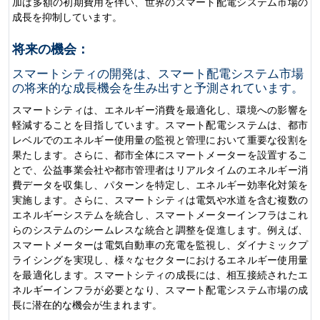
加は多額の初期費用を伴い、世界のスマート配電システム市場の
成長を抑制しています。
将来の機会：
スマートシティの開発は、スマート配電システム市場
の将来的な成長機会を生み出すと予測されています。
スマートシティは、エネルギー消費を最適化し、環境への影響を
軽減することを目指しています。スマート配電システムは、都市
レベルでのエネルギー使用量の監視と管理において重要な役割を
果たします。さらに、都市全体にスマートメーターを設置するこ
とで、公益事業会社や都市管理者はリアルタイムのエネルギー消
費データを収集し、パターンを特定し、エネルギー効率化対策を
実施します。さらに、スマートシティは電気や水道を含む複数の
エネルギーシステムを統合し、スマートメーターインフラはこれ
らのシステムのシームレスな統合と調整を促進します。例えば、
スマートメーターは電気自動車の充電を監視し、ダイナミックプ
ライシングを実現し、様々なセクターにおけるエネルギー使用量
を最適化します。スマートシティの成長には、相互接続されたエ
ネルギーインフラが必要となり、スマート配電システム市場の成
長に潜在的な機会が生まれます。