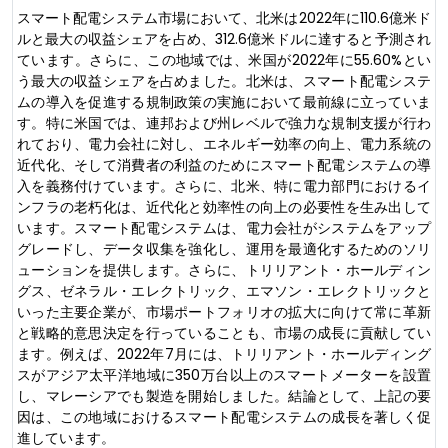
スマート配電システム市場において、北米は2022年に110.6億米ド
ルと最大の収益シェアを占め、312.6億米ドルに達すると予測され
ています。さらに、この地域では、米国が2022年に55.60%とい
う最大の収益シェアを占めました。北米は、スマート配電システ
ムの導入を促進する規制政策の実施において最前線に立っていま
す。特に米国では、連邦および州レベルで強力な規制支援が行わ
れており、電力会社に対し、エネルギー効率の向上、電力系統の
近代化、そして消費者の利益のためにスマート配電システムの導
入を義務付けています。さらに、北米、特に電力部門におけるイ
ンフラの老朽化は、近代化と効率性の向上の必要性を生み出して
います。スマート配電システムは、電力会社がシステムをアップ
グレードし、データ収集を強化し、運用を最適化するためのソリ
ューションを提供します。さらに、トリリアント・ホールディン
グス、ゼネラル・エレクトリック、エマソン・エレクトリックと
いった主要企業が、市場ポートフォリオの拡大に向けて常に革新
と戦略的意思決定を行っていることも、市場の成長に貢献してい
ます。例えば、2022年7月には、トリリアント・ホールディング
スがアジア太平洋地域に350万台以上のスマートメーターを設置
し、マレーシアでも製造を開始しました。結論として、上記の要
因は、この地域におけるスマート配電システムの成長を著しく促
進しています。