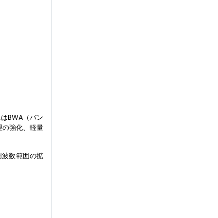
はBWA（バン
理の強化、軽量
、周波数範囲の拡