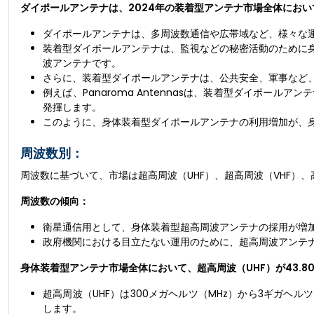
ダイポールアンテナは、2024年の装着型アンテナ市場全体にお
ダイポールアンテナは、多周波数通信や広帯域など、様々な
装着型ダイポールアンテナは、監視などの秘密活動のために
波アンテナです。
さらに、装着型ダイポールアンテナは、公共安全、軍事など
例えば、Panaroma Antennasは、装着型ダイポー
発揮します。
このように、身体装着型ダイポールアンテナの利用増加が、
周波数別：
周波数に基づいて、市場は超高周波（UHF）、超高周波（VHF）
周波数の傾向：
衛星通信用として、身体装着型超高周波アンテナの採用が増
政府機関における目立たない運用のために、超高周波アンテ
身体装着型アンテナ市場全体において、超高周波（UHF）が43.8
超高周波（UHF）は300メガヘルツ（MHz）から3ギガヘ
します。