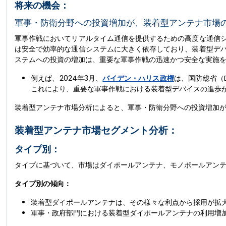
将来の機会：
軍事・防衛分野への投資増加が、装着型アンテナ市場
軍事作戦においてリアルタイム通信を提供するための高度な通信
は安全で効率的な通信システムに大きく依存しており、装着型デ
ステムへの投資の増加は、重要な軍事作戦の迅速かつ安全な実施
例えば、2024年3月、
バイデン・ハリス政権
は、国防総省（D
これにより、重要な軍事作戦における装着型デバイスの進歩
装着型アンテナ市場分析によると、軍事・防衛分野への投資増加
装着型アンテナ市場セグメント分析：
タイプ別：
タイプに基づいて、市場はダイポールアンテナ、モノポールアン
タイプ別の傾向：
装着型ダイポールアンテナは、その様々な利点から採用が拡
軍事・政府部門における装着型ダイポールアンテナの利用増