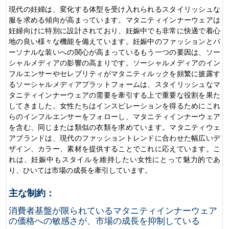
現代の妊婦は、変化する体型を受け入れられるスタイリッシュな
服を求める傾向が高まっています。マタニティインナーウェアは
妊婦向けに特別に設計されており、妊娠中でも非常に快適で着心
地の良い様々な機能を備えています。妊娠中のファッションとパ
ーソナルな装いへの関心が高まっているもう一つの要因は、ソー
シャルメディアの影響の高まりです。ソーシャルメディアのイン
フルエンサーやセレブリティがマタニティルックを頻繁に披露す
るソーシャルメディアプラットフォームは、スタイリッシュなマ
タニティインナーウェアの需要を牽引する上で重要な役割を果た
してきました。女性たちはインスピレーションを得るためにこれ
らのインフルエンサーをフォローし、マタニティインナーウェア
を含む、同じまたは類似の衣類を求めています。マタニティウェ
アブランドは、現代のファッショントレンドに合わせた幅広いデ
ザイン、カラー、素材を提供することでこれに応えています。こ
れは、妊娠中もスタイルを維持したい女性にとって魅力的であ
り、ひいては市場の成長を牽引しています。
主な制約：
消費者基盤が限られているマタニティインナーウェア
の価格への敏感さが、市場の成長を抑制している