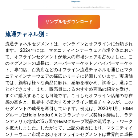
サンプルをダウンロード
流通チャネル別：
流通チャネルセグメントは、オンラインとオフラインに分類され
ます。 2024年には、マタニティインナーウェア市場全体におい
て、オフラインセグメントが最大の市場シェアを占めました。こ
のセグメントの成長は、スーパーマーケット／ハイパーマーケッ
ト、専門店、百貨店などのオフライン流通チャネルを通じたマタ
ニティインナーウェアの幅広いリーチに起因しています。実店舗
では、顧客は様々な商品に触れ、感触を確かめ、試着し、選ぶこ
とができます。また、販売員によるおすすめ商品の紹介を受け、
すぐに購入することも可能です。こうしたオフライン店舗の存在
感の高さと、世界中で拡大するオフライン流通チャネルが、この
セグメントの成長を牽引しています。例えば、2020年1月、H&M
グループはHola Moda S.A.とフランチャイズ契約を締結し、ラテ
ンアメリカ地域の15カ国でH&Mグループ製品の流通ネットワーク
を拡大しました。したがって、上記の要因により、マタニティイ
ンナーウェア市場におけるオフラインセグメントは世界的に成長