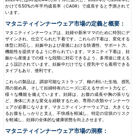
かけて6.50%の年平均成長率（CAGR）で成長すると予測されて
います。
マタニティインナーウェア市場の定義と概要：
マタニティインナーウェアは、妊婦や新米ママのために特別にデ
ザインされ、仕立てられた下着です。これらの下着は、変化する
体型に対応し、妊娠中および産後における快適性、サポート力、
機能性を提供するように作られています。マタニティ下着は、妊
娠から産後までの様々な段階に対応できるよう、多用途に使える
よう設計されています。妊娠中だけでなく授乳中でも着用できる
タイプもあり、便利です。
これらの製品は、調節可能なストラップ、糊の利いた生地、授乳
用の留め具、そして妊婦特有のニーズに応えるサポート力など、
様々な機能を備えています。妊婦は、お腹の成長や胸の張りな
ど、身体に大きな変化を経験するため、専用の衣類やインナーウ
ェアが必要になります。マタニティインナーウェアは、大きくな
るお腹をしっかりと支え、不快感を軽減し、特定の症状のリスク
を軽減し、妊婦の全体的な健康状態を向上させます。
マタニティインナーウェア市場の洞察：