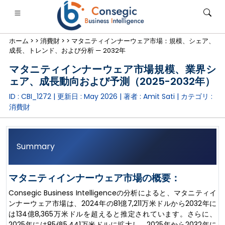
ホーム >
>
消費財 >
>
マタニティインナーウェア市場：規模、シェア、
成長、トレンド、および分析 — 2032年
マタニティインナーウェア市場規模、業界シ
ェア、成長動向および予測（2025-2032年）
ID : CBI_1272 | 更新日 :
May 2026
| 著者 :
Amit Sati
| カテゴリ :
銀行・金融・保険
• 消費財
• エネルギーと電力
• 食品・飲料
消費財
ログ
• ケーススタディ
Summary
マタニティインナーウェア市場の概要：
Consegic Business Intelligenceの分析によると、マタニティイ
ンナーウェア市場は、2024年の81億7,211万米ドルから2032年に
は134億8,365万米ドルを超えると推定されています。さらに、
2025年には85億5,441万米ドルに拡大し、2025年から2032年に