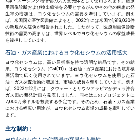
X線イメージング増倍管の入力蛍光体として使用されます。医療
用画像診断および検出療法を必要とするがんやその他の疾患の発
生率の増加は、ヨウ化セシウムの需要を牽引しています。例え
ば、米国国立医学図書館によると、2022年には米国で1,918,030件
の新規がん症例が報告されました。したがって、医療用画像診断
技術の需要の高まりは、世界レベルでヨウ化セシウムの収益成長
を後押ししています。
石油・ガス産業におけるヨウ化セシウムの活用拡大
ヨウ化セシウムは、高い屈折率を持つ透明な結晶です。その結
果、ヨウ化セシウム（CsI(TI)）は石油・ガス産業における坑井検
層活動で広く使用されています。ヨウ化セシウムを使用した石
油・ガス探査活動の増加は、市場の成長を牽引しています。例え
ば、2022年12月には、クウェートとサウジアラビアがデュラ沖合
ガス田の開発計画を発表しました。同社はこのプロジェクトに
7,000万米ドルを投資する予定です。そのため、石油・ガス産業
における幅広い用途が、ヨウ化セシウム市場の成長を牽引してい
ます。
主な制約：
ヨウ化セシウムの代替品の容易な入手性