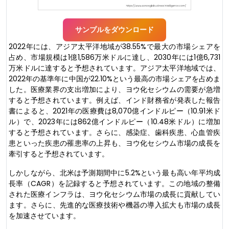
サンプルをダウンロード
2022年には、アジア太平洋地域が38.55%で最大の市場シェアを
占め、市場規模は1億1,586万米ドルに達し、2030年には1億6,731
万米ドルに達すると予想されています。アジア太平洋地域では、
2022年の基準年に中国が22.10%という最高の市場シェアを占めま
した。医療業界の支出増加により、ヨウ化セシウムの需要が急増
すると予想されています。例えば、インド財務省が発表した報告
書によると、2021年の医療費は8,070億インドルピー（10.91米ド
ル）で、2023年には862億インドルピー（10.48米ドル）に増加
すると予想されています。さらに、感染症、歯科疾患、心血管疾
患といった疾患の罹患率の上昇も、ヨウ化セシウム市場の成長を
牽引すると予想されています。
しかしながら、北米は予測期間中に5.2%という最も高い年平均成
長率（CAGR）を記録すると予想されています。この地域の整備
された医療インフラは、ヨウ化セシウム市場の成長に貢献してい
ます。さらに、先進的な医療技術や機器の導入拡大も市場の成長
を加速させています。