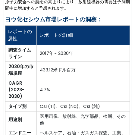
原子力安全への懸念の高まりにより、放射線機器の需要は予測期
間中に増加すると予想されます。
ヨウ化セシウム市場レポートの洞察：
レポートの
レポートの詳細
属性
調査タイム
2017年～2030年
ライン
2030年の市
433.12米ドル百万
場規模
CAGR
(2023-
4.7%
2030)
タイプ別
CsI (Tl)、CsI (Na)、CsI (純)
医用画像、放射線、光学部品、検層、その
用途別
他
エンドユー
ヘルスケア、石油・ガスガス探査、工業、