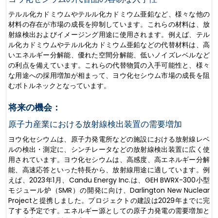
テルル化カドミウムやテルル化カドミウム亜鉛など、様々な他の
材料の存在が市場の成長を抑制しています。これらの材料は、放
射線検出およびイメージング用途に使用されます。例えば、テル
ル化カドミウムやテルル化カドミウム亜鉛などの代替材料は、高
いエネルギー分解能、優れた空間分解能、低いノイズレベルなど
の利点を備えています。これらの代替物質の入手可能性と、様々
な用途への採用増加が相まって、ヨウ化セシウム市場の成長を阻
むボトルネックとなっています。
将来の機会：
原子力産業における放射線検出装置の需要増加
ヨウ化セシウムは、原子力発電所などの施設における放射線レベ
ルの検出・測定に、シンチレータなどの放射線検出装置に広く使
用されています。ヨウ化セシウムは、高感度、高エネルギー分解
能、高速応答といった特長から、放射線用途に適しています。例
えば、2023年1月、Candu Energy Inc.は、GEH BWRX-300小型
モジュール炉（SMR）の開発に向け、Darlington New Nuclear
Projectと提携しました。プロジェクトの建設は2029年までに完
了する予定です。エネルギー源としての原子力発電の需要増加と