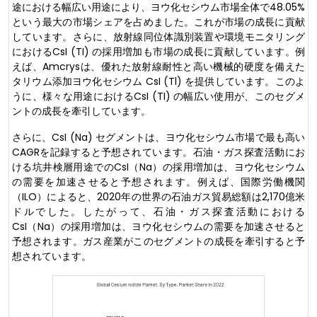
途における幅広い用途により、ヨウ化セシウム市場全体で48.05%
という最大の市場シェアを占めました。これが市場の成長に貢献
しています。さらに、放射線同位体識別装置や環境モニタリング
におけるCsI (TI) の採用増加も市場の成長に貢献しています。例
えば、Amcrysは、優れた放射線耐性と高い機械的硬度を備えた
タリウム添加ヨウ化セシウム CsI (Tl) を提供しています。このよ
うに、様々な用途におけるCsI (TI) の幅広い使用が、このセグメ
ントの成長を牽引しています。
さらに、CsI (Na) セグメントは、ヨウ化セシウム市場で最も高い
CAGRを記録すると予想されています。石油・ガス探査活動にお
ける坑井検層用途でのCsI（Na）の採用増加は、ヨウ化セシウム
の需要を加速させると予想されます。例えば、国際労働機関
（ILO）によると、2020年の世界の石油ガス貿易総額は2,170億米
ドルでした。したがって、石油・ガス探査活動における
CsI（Na）の採用増加は、ヨウ化セシウムの需要を加速させると
予想されます。ガス産業がこのセグメントの成長を牽引すると予
想されています。