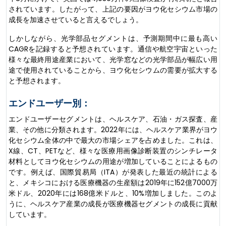
されています。したがって、上記の要因がヨウ化セシウム市場の
成長を加速させていると言えるでしょう。
しかしながら、光学部品セグメントは、予測期間中に最も高い
CAGRを記録すると予想されています。通信や航空宇宙といった
様々な最終用途産業において、光学窓などの光学部品が幅広い用
途で使用されていることから、ヨウ化セシウムの需要が拡大する
と予想されます。
エンドユーザー別：
エンドユーザーセグメントは、ヘルスケア、石油・ガス探査、産
業、その他に分類されます。2022年には、ヘルスケア業界がヨウ
化セシウム全体の中で最大の市場シェアを占めました。これは、
X線、CT、PETなど、様々な医療用画像診断装置のシンチレータ
材料としてヨウ化セシウムの用途が増加していることによるもの
です。例えば、国際貿易局（ITA）が発表した最近の統計による
と、メキシコにおける医療機器の生産額は2019年に152億7000万
米ドル、2020年には168億米ドルと、10%増加しました。このよ
うに、ヘルスケア産業の成長が医療機器セグメントの成長に貢献
しています。