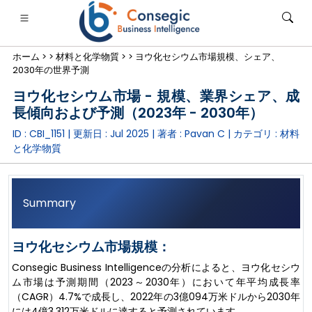
ホーム >
>
材料と化学物質 >
>
ヨウ化セシウム市場規模、シェア、
2030年の世界予測
ヨウ化セシウム市場 - 規模、業界シェア、成
長傾向および予測（2023年 - 2030年）
ID : CBI_1151 | 更新日 :
Jul 2025
| 著者 :
Pavan C
| カテゴリ :
材料
銀行・金融・保険
• 消費財
• エネルギーと電力
• 食品・飲料
と化学物質
ログ
• ケーススタディ
Summary
ヨウ化セシウム市場規模：
Consegic Business Intelligenceの分析によると、ヨウ化セシウ
ム市場は予測期間（2023～2030年）において年平均成長率
（CAGR）4.7%で成長し、2022年の3億094万米ドルから2030年
には4億3,312万米ドルに達すると予測されています。