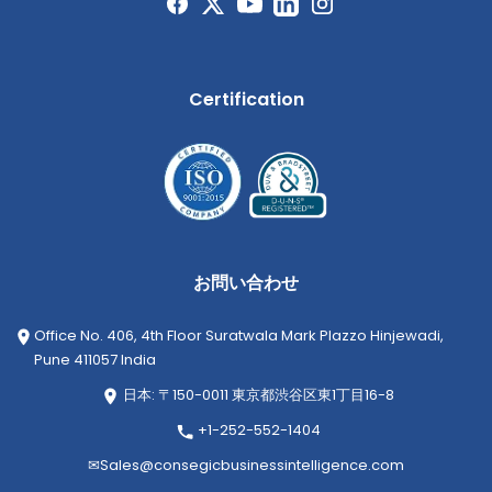
Certification
お問い合わせ
Office No. 406, 4th Floor Suratwala Mark Plazzo Hinjewadi,
Pune 411057 India
日本: 〒150-0011 東京都渋谷区東1丁目16-8
+1-252-552-1404
✉
Sales@consegicbusinessintelligence.com