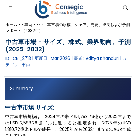
ホーム >
>
車両 >
>
中古車市場の規模、シェア、需要、成長および予測
レポート（2032年）
中古車市場 - サイズ、株式、業界動向、予測
(2025-2032)
ID : CBI_2713 | 更新日 :
Mar 2026
| 著者 :
Aditya Khanduri
| カ
銀行・金融・保険
• 消費財
• エネルギーと電力
• 食品・飲料
テゴリ :
車両
ログ
• ケーススタディ
Summary
中古車市場 サイズ:
中古車市場規模は、2024年の米ドル1,753.79億から2032年まで
のUSD 2,588.28億ドルに達すると推定され、2025年のUSD
1,810.72億米ドルで成長し、2025年から2032年までのCAGRで成
長している。