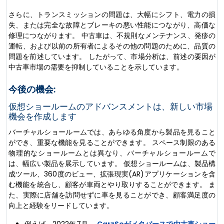
さらに、トランスミッションの問題は、大幅にシフト、電力の損
失、または完全な故障とブレーキの悪い性能につながり、高価な
修理につながります。 中古車は、不規則なメンテナンス、発疹の
運転、および以前の所有者によるその他の問題のために、品質の
問題を前述しています。 したがって、市場分析は、前述の要因が
中古車市場の需要を抑制していることを示しています。
今後の機会:
仮想ショールームのアドバンスメントは、新しい市場
機会を作成します
バーチャルショールームでは、あらゆる角度から製品を見ること
ができ、重要な機能を見ることができます。 スペース制限のある
物理的なショールームとは異なり、バーチャルショールームで
は、幅広い製品を展示しています。 仮想ショールームは、製品構
成ツール、360度のビュー、拡張現実(AR)アプリケーションを含
む機能を統合し、顧客が車両とやり取りすることができます。 ま
た、実際に店舗を訪問せずに車を見ることができ、顧客満足度の
向上と経験をリードしています。
例えば、2022年7月、
CarzSoがメタバースで中古車ショー