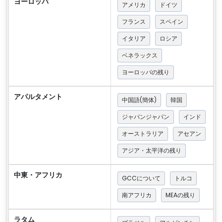
ヨーロッパ
アメリカ
ドイツ
フランス
スペイン
イタリア
ロシア
ベネラックス
ヨーロッパの残り
アパルタメント
中国語(簡体)
韓国
ジャパンジャパン
インド
オーストラリア
アセアン
アジア・太平洋の残り
中東・アフリカ
GCCについて
トルコ
南アフリカ
MEAの残り
ラタム