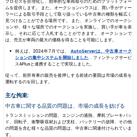
プロセスを合理化し、効率的な車両取引のためのプラットフォー
ムを提供します。 また、オークションハウスは、買い手がディー
ラーによる取引手段として取り扱っている中古車の種類を幅広く
見つけることができる場所です。 また、オンラインでのオークシ
ョンや、様々な場所でのオークションを実施し、買い手が車を表
示し、それに応じて入札することができます。 オークションで
は、売主が車両の最大の価格を得ることを可能にします。
例えば、2024年7月では、
AutoServerは、中古車オーク
ションの集中システムを開始しました
. . フィンテックサービ
スAPlusと連携することで実現しました。
従って、前所有車の販売を後押しする前述の要因は市場の成長を
運転するのを回します。
主な拘束:
中古車に関する品質の問題は、市場の成長を妨げる
トランスミッションの問題、エンジンの過熱、摩耗ブレーキパッ
ド、回転子、衝撃吸収材および支柱、バッテリーの故障、その他
の問題を含む様々な品質の問題は、中古車に関連付けられていま
す。