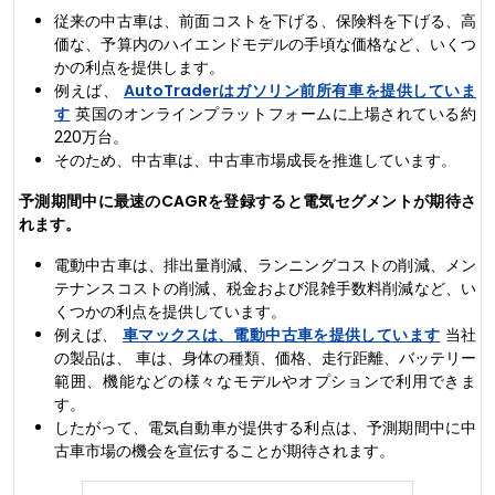
従来の中古車は、前面コストを下げる、保険料を下げる、高
価な、予算内のハイエンドモデルの手頃な価格など、いくつ
かの利点を提供します。
例えば、
AutoTraderはガソリン前所有車を提供していま
す
英国のオンラインプラットフォームに上場されている約
220万台。
そのため、中古車は、中古車市場成長を推進しています。
予測期間中に最速のCAGRを登録すると電気セグメントが期待さ
れます。
電動中古車は、排出量削減、ランニングコストの削減、メン
テナンスコストの削減、税金および混雑手数料削減など、い
くつかの利点を提供しています。
例えば、
車マックスは、電動中古車を提供しています
当社
の製品は、 車は、身体の種類、価格、走行距離、バッテリー
範囲、機能などの様々なモデルやオプションで利用できま
す。
したがって、電気自動車が提供する利点は、予測期間中に中
古車市場の機会を宣伝することが期待されます。