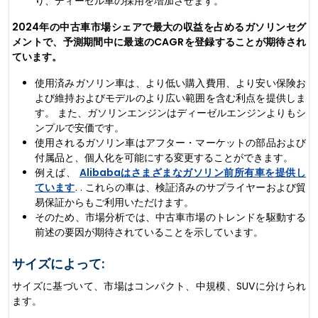
り、ディーゼル車の採用を増加させます。
2024年の中古車市場シェアで最大の収益を占めるガソリンセグ
メントで、予測期間中に最速のCAGRを登録することが期待され
ています。
使用済みガソリン車は、より低い購入費用、より安い保険お
よび維持およびモデルのより広い範囲を含む利点を提供しま
す。 また、ガソリンエンジンはディーゼルエンジンよりもシ
ンプルで安価です。
使用されるガソリン車はアフター・マーケットの部品および
付属品と、個人化を可能にする変更することができます。
例えば、
Alibabaはさまざまなガソリン前所有車を提供し
ています
. . これらの車は、検証済みのサプライヤーおよび貿
易保証からもご利用いただけます。
そのため、市場分析では、中古車市場のトレンドを駆動する
前述の要因が期待されていることを示しています。
サイズによって:
サイズに基づいて、市場はコンパクト、中規模、SUVに分けられ
ます。