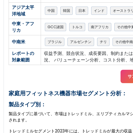
アジア太平
中国
韓国
日本
インド
オーストラ
洋地域
中東・アフ
GCC諸国
トルコ
南アフリカ
その他中
リカ
中南米
ブラジル
アルゼンチン
チリ
その他中南
レポートの
収益予測、競合状況、成長要因、制約または課題
対象範囲
況、 バリューチェーン分析、コスト分析、
サ
家庭用フィットネス機器市場セグメント分析：
製品タイプ別：
製品タイプに基づいて、市場はトレッドミル、エリプティカルマ
されます。
トレッドミルセグメント2023年には、トレッドミルが最大の収