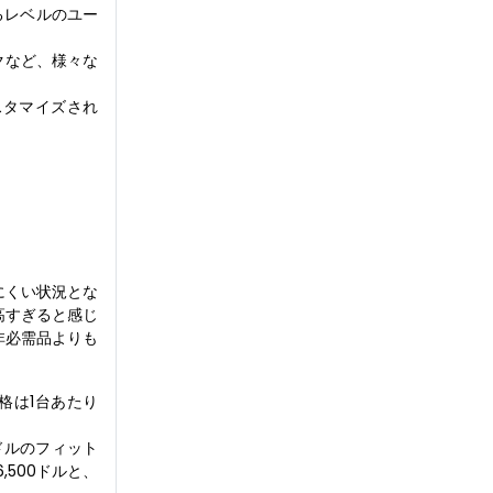
るレベルのユー
クなど、様々な
スタマイズされ
。
にくい状況とな
高すぎると感じ
非必需品よりも
格は1台あたり
米ドルのフィット
,500ドルと、