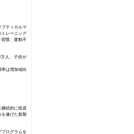
リプティカルマ
のトレーニング
食習慣、運動不
0万人、子供が
満率は増加傾向
。
に継続的に投資
歩を遂げた新製
グプログラムを