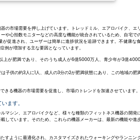
機器の市場需要を押し上げています。トレッドミル、エアロバイク、エ
リーや心拍数モニターなどの高度な機能が統合されているため、自宅で
量が促進され、ユーザーは簡単に進捗状況を追跡できます。不健康な
満症例が増加する主な要因となっています。
以上が肥満であり、そのうち成人が6億5000万人、青少年が3億400
では子供の約3人に1人、成人の3分の2が肥満状態にあり、この地域の肥
行できる機器の市場需要を促進し、市場のトレンドを加速させています
ています。
カルマシン、エアロバイクなど、様々な種類のフィットネス機器の開発
搭載しています。そのため、これらの機器メーカーは、最新の機能や進
を満たすように最適化され、カスタマイズされたウォーキングやランニン