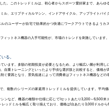
ました。このトレッドミルは、初心者からスポーツ愛好家まで、あらゆ
レッドミル、エリプティカルマシン、インドアサイクル、アップライトバイ
レベルのユーザーが自宅で効果的かつ快適にワークアウトできるようカ
のフィットネス機器の入手可能性が、市場のトレンドを刺激しています
ている。
っています。多額の初期投資が必要となるため、より幅広い層が利用し
動、自重トレーニングといったより手頃な選択肢と比較すると、価格が
に削ぐ要因となり、景気低迷によって消費者はフィットネス機器などの
メーカーで、複数のシリーズの家庭用トレッドミルを提供しています。平均価
プティカルマシンなど、機器の種類や仕様に応じて1セットあたり3,200～6,500
用トレッドミルを幅広く取り揃えており、価格は1台あたり3,000ドルから6