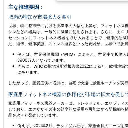
主な推進要因：
肥満の増加が市場拡大を牽引
世界、特に都市部における肥満率の大幅な上昇が、フィットネス
シンなどの器具は、一般的に減量に使用されます。さらに、カロ
セッションにフィットネス機器を取り入れることで、健康的な減
足、遺伝、健康状態、ストレス過多といった要因が、世界中で肥
例えば、世界保健機関（WHO）によると、世界中で10億人
3900万人となっています。
さらに、WHO欧州地域肥満報告書2022によると、欧州地域
にあります。
したがって、肥満症例の増加は、自宅で快適に減量ルーチンを実
家庭用フィットネス機器の多様化が市場の拡大を促し
家庭用フィットネス機器メーカーは、トレッドミル、エリプティ
しており、エクササイズ中の効率的な活用を可能にする新機能を
品を次々と発売しています。
例えば、2021年2月、テクノジム社は、家族全員のニーズ