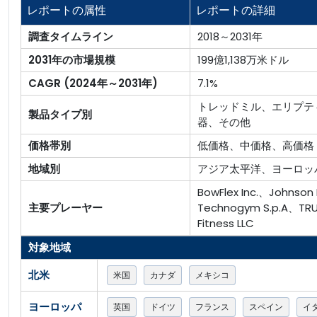
レポートの属性
レポートの詳細
調査タイムライン
2018～2031年
2031年の市場規模
199億1,138万米ドル
CAGR (2024年～2031年)
7.1%
トレッドミル、エリプテ
製品タイプ別
器、その他
価格帯別
低価格、中価格、高価格
地域別
アジア太平洋、ヨーロッ
BowFlex Inc.、Johnson
主要プレーヤー
Technogym S.p.A、TRU
Fitness LLC
対象地域
北米
米国
カナダ
メキシコ
ヨーロッパ
英国
ドイツ
フランス
スペイン
イ