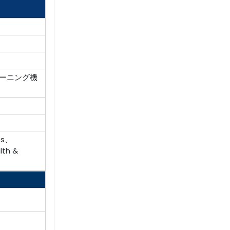
ーニング機
ss、
lth &