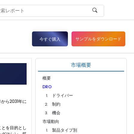
サンプルをダウンロード
今すぐ購入
市場概要
概要
DRO
ドライバー
から2031年に
制約
機会
市場動向
ことを目的とし
製品タイプ別