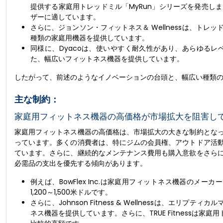
提供する家庭用トレッドミル「MyRun」シリーズを発売し
ザーに適しています。
さらに、ジョンソン・フィットネス＆ Wellnessは、ト
種類の家庭用機器を提供しています。
同様に、Dyacoは、使いやすく耐久性があり、あらゆる
た、幅広いフィットネス機器を提供しています。
したがって、前述のようなイノベーションの台頭と、幅広い種類
主な制約：
家庭用フィットネス機器の高価格が市場拡大を阻害し
家庭用フィットネス機器の高価格は、市場拡大の大きな制約とな
っています。多くの消費者は、特にジムの会員権、アウトドア活
ています。さらに、継続的なメンテナンス費用も購入意欲をさら
必需品の支出を優先する傾向があります。
例えば、BowFlex Inc.は家庭用フィットネス機器の
1,200～1,500米ドルです。
さらに、Johnson Fitness & Wellnessは、エリ
ネス機器を提供しています。さらに、TRUE Fitnessは家庭