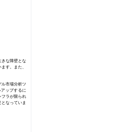
大きな障壁とな
います。また、
デル市場分析ツ
ルアップするに
ンフラが限られ
況となっていま