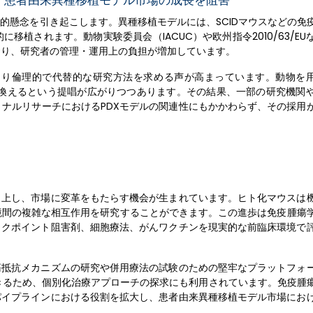
、患者由来異種移植モデル市場の成長を阻害
的懸念を引き起こします。異種移植モデルには、SCIDマウスなどの免
植されます。動物実験委員会（IACUC）や欧州指令2010/63/EU
おり、研究者の管理・運用上の負担が増加しています。
り倫理的で代替的な研究方法を求める声が高まっています。動物を用
置き換えるという提唱が広がりつつあります。その結果、一部の研究機関
ナルリサーチにおけるPDXモデルの関連性にもかかわらず、その採用
向上し、市場に変革をもたらす機会が生まれています。ヒト化マウスは
境間の複雑な相互作用を研究することができます。この進歩は免疫腫瘍
ックポイント阻害剤、細胞療法、がんワクチンを現実的な前臨床環境で
瘍抵抗メカニズムの研究や併用療法の試験のための堅牢なプラットフォ
究できるため、個別化治療アプローチの探求にも利用されています。免疫腫
パイプラインにおける役割を拡大し、患者由来異種移植モデル市場にお