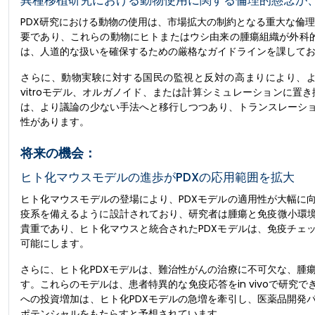
異種移植研究における動物使用に関する倫理的懸念が
PDX研究における動物の使用は、市場拡大の制約となる重大な倫理
要であり、これらの動物にヒトまたはウシ由来の腫瘍組織が外科的に移
は、人道的な扱いを確保するための厳格なガイドラインを課して
さらに、動物実験に対する国民の監視と反対の高まりにより、よ
vitroモデル、オルガノイド、または計算シミュレーションに
は、より議論の少ない手法へと移行しつつあり、トランスレーショ
性があります。
将来の機会：
ヒト化マウスモデルの進歩がPDXの応用範囲を拡大
ヒト化マウスモデルの登場により、PDXモデルの適用性が大幅に
疫系を備えるように設計されており、研究者は腫瘍と免疫微小環
貴重であり、ヒト化マウスと統合されたPDXモデルは、免疫チェ
可能にします。
さらに、ヒト化PDXモデルは、難治性がんの治療に不可欠な、腫
す。これらのモデルは、患者特異的な免疫応答をin vivoで研
への投資増加は、ヒト化PDXモデルの急増を牽引し、医薬品開発
ポテンシャルをもたらすと予想されています。