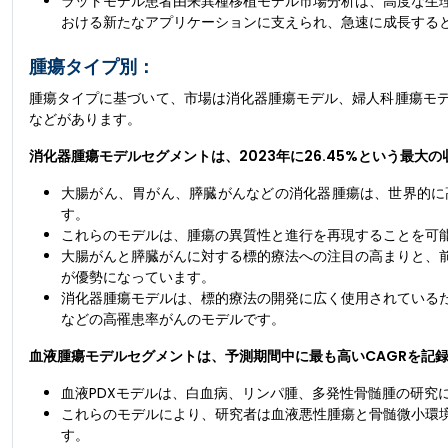
ラットモデル患者由来異種移植モデル市場分析は、高度な生
おける新たなアプリケーションに支えられ、急速に成長する
腫瘍タイプ別：
腫瘍タイプに基づいて、市場は消化器腫瘍モデル、婦人科腫瘍モ
などがあります。
消化器腫瘍モデルセグメントは、2023年に26.45%という最大
大腸がん、胃がん、膵臓がんなどの消化器腫瘍は、世界的に
す。
これらのモデルは、腫瘍の異質性と進行を再現することを可
大腸がんと膵臓がんに対する標的療法への注目の高まりと、前
が優勢になっています。
消化器腫瘍モデルは、標的療法の開発に広く使用されている
などの高罹患率がんのモデルです。
血液腫瘍モデルセグメントは、予測期間中に最も高いCAGRを記
血液PDXモデルは、白血病、リンパ腫、多発性骨髄腫の研究
これらのモデルにより、研究者は血液悪性腫瘍と骨髄微小環
す。