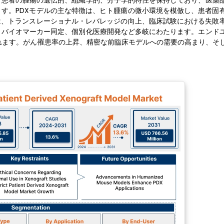
、患者の腫瘍の遺伝的、組織学的、分子学的特性を保持しており、医薬
す。PDXモデルの主な特徴は、ヒト腫瘍の微小環境を模倣し、患者固
は、トランスレーショナル・レバレッジの向上、臨床試験における失敗
、バイオマーカー同定、個別化医療開発など多岐にわたります。エンド
れます。がん罹患率の上昇、精密な前臨床モデルへの需要の高まり、そ