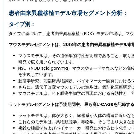
患者由来異種移植モデル市場セグメント分析：
タイプ別：
タイプに基づいて、患者由来異種移植（PDX）モデル市場は、マ
マウスモデルセグメントは、2018年の患者由来異種移植モデル市場
マウスモデルは、その遺伝学的特性が明確であること、取り扱
研究で広く用いられています。
NSG（NOD scid gamma）マウスやヌードマウスな
を実現しています。
腫瘍学研究、前臨床薬物試験、バイオマーカー開発における
さらに、遺伝子改変マウスモデルの進歩は、個別化医療研究
マウスモデルは、ヒト腫瘍生物学の再現における有効性と、
ラットモデルセグメントは予測期間中、最も高いCAGRを記録す
ラットモデルは、体が大きく、臓器系が人体の構造に近いな
これらのモデルは、薬物動態学、毒物学、そしてより大きな
複雑な腫瘍学およびバイオマーカー研究におけるヒト化ラッ