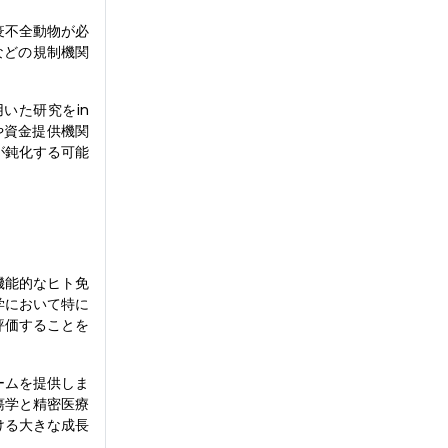
疫不全動物が必
などの規制機関
いた研究をin
や資金提供機関
が鈍化する可能
機能的なヒト免
学において特に
評価することを
ームを提供しま
瘍学と精密医療
ける大きな成長