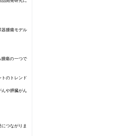
薬品開発研究に
尿器腫瘍モデル
る腫瘍の一つで
ントのトレンド
がんや膵臓がん
発につながりま