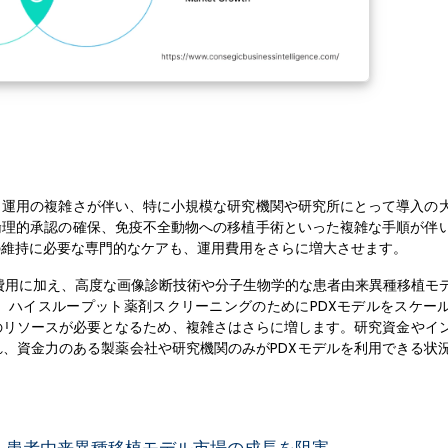
と運用の複雑さが伴い、特に小規模な研究機関や研究所にとって導入の
倫理的承認の確保、免疫不全動物への移植手術といった複雑な手順が伴
の維持に必要な専門的なケアも、運用費用をさらに増大させます。
な費用に加え、高度な画像診断技術や分子生物学的な患者由来異種移植モ
。ハイスループット薬剤スクリーニングのためにPDXモデルをスケー
のリソースが必要となるため、複雑さはさらに増します。研究資金やイ
れ、資金力のある製薬会社や研究機関のみがPDXモデルを利用できる状