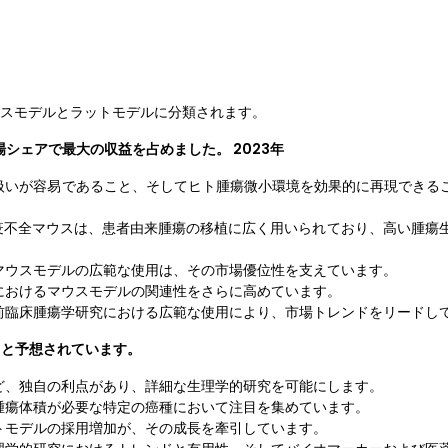
ウスモデルとラットモデルに分類されます。
シェアで最大の収益を占めました。 2023年
いが容易であること、そしてヒト腫瘍微小環境を効果的に再現できるこ
どの免疫不全マウスは、患者由来腫瘍の移植に広く用いられており、高い腫瘍
マウスモデルの広範な使用は、その市場優位性を支えています。
におけるマウスモデルの関連性をさらに高めています。
前臨床腫瘍学研究における広範な使用により、市場トレンドをリードし
ると予想されています。
ど、独自の利点があり、詳細な生理学的研究を可能にします。
腫瘍体積が必要な特定の癌種において注目を集めています。
トモデルの採用増加が、その成長を牽引しています。