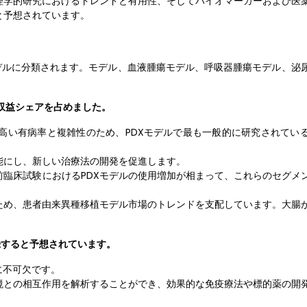
理学的研究におけるトレンドと有用性、そしてバイオマーカーおよび医
と予想されています。
デルに分類されます。モデル、血液腫瘍モデル、呼吸器腫瘍モデル、泌
の収益シェアを占めました。
高い有病率と複雑性のため、PDXモデルで最も一般的に研究されてい
能にし、新しい治療法の開発を促進します。
臨床試験におけるPDXモデルの使用増加が相まって、これらのセグメ
ため、患者由来異種移植モデル市場のトレンドを支配しています。大腸
録すると予想されています。
に不可欠です。
境との相互作用を解析することができ、効果的な免疫療法や標的薬の開