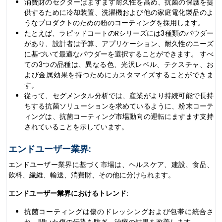
消費財のセクターはますます耐久性を高め、抗菌の保護を提
供するために冷却装置、洗濯機および他の家庭電化製品のよ
うなプロダクトのための粉のコーティングを採用します。
たとえば、ラピッドコートのRシリーズには3種類のパウダー
があり、設計者は予算、アプリケーション、耐久性のニーズ
に基づいて最適なパウダーを選択することができます。 すべ
ての3つの品種は、異なる色、光沢レベル、テクスチャ、お
よび金属効果を持つためにカスタマイズすることができま
す。
従って、セグメンタル分析では、産業がより持続可能で長持
ちする抗菌ソリューションを求めているように、粉末コーテ
ィングは、抗菌コーティング市場動向の運転にますます支持
されていることを示しています。
エンドユーザー業界:
エンドユーザー業界に基づく市場は、ヘルスケア、建設、食品、
飲料、繊維、輸送、消費財、その他に分けられます。
エンドユーザー業界におけるトレンド:
抗菌コーティングは傷のドレッシングおよび包帯に統合さ