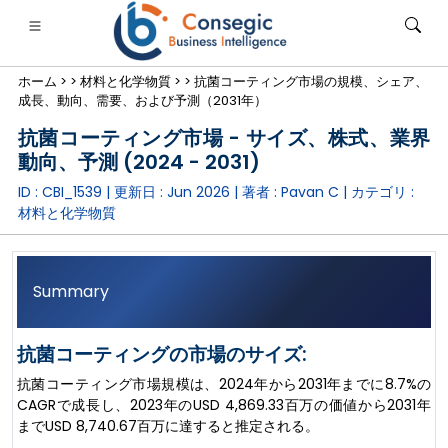
ホーム >
>
材料と化学物質 >
>
抗菌コーティング市場の規模、シェア、
成長、動向、需要、および予測（2031年）
抗菌コーティング市場 - サイズ、株式、業界
動向、予測 (2024 - 2031)
ID : CBI_1539 | 更新日 :
Jun 2026
| 著者 :
Pavan C
| カテゴリ :
銀行・金融・保険
• 消費財
• エネルギーと電力
• 食品・飲料
材料と化学物質
ログ
• ケーススタディ
Summary
抗菌コーティングの市場のサイズ:
抗菌コーティング市場規模は、2024年から2031年までに8.7%の
CAGRで成長し、2023年のUSD 4,869.33百万の価値から2031年
までUSD 8,740.67百万に達すると推定される。