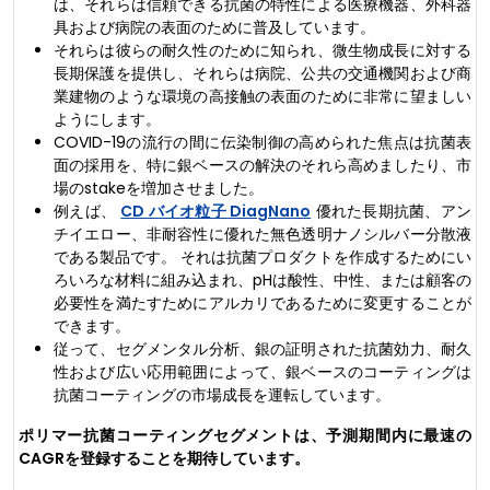
は、それらは信頼できる抗菌の特性による医療機器、外科器
具および病院の表面のために普及しています。
それらは彼らの耐久性のために知られ、微生物成長に対する
長期保護を提供し、それらは病院、公共の交通機関および商
業建物のような環境の高接触の表面のために非常に望ましい
ようにします。
COVID-19の流行の間に伝染制御の高められた焦点は抗菌表
面の採用を、特に銀ベースの解決のそれら高めましたり、市
場のstakeを増加させました。
例えば、
CD バイオ粒子 DiagNano
優れた長期抗菌、アン
チイエロー、非耐容性に優れた無色透明ナノシルバー分散液
である製品です。 それは抗菌プロダクトを作成するためにい
ろいろな材料に組み込まれ、pHは酸性、中性、または顧客の
必要性を満たすためにアルカリであるために変更することが
できます。
従って、セグメンタル分析、銀の証明された抗菌効力、耐久
性および広い応用範囲によって、銀ベースのコーティングは
抗菌コーティングの市場成長を運転しています。
ポリマー抗菌コーティングセグメントは、予測期間内に最速の
CAGRを登録することを期待しています。