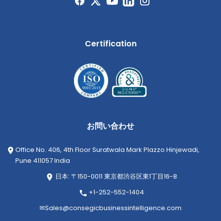
Certification
お問い合わせ
Office No. 406, 4th Floor Suratwala Mark Plazzo Hinjewadi,
Pune 411057 India
日本: 〒150-0011 東京都渋谷区東1丁目16-8
+1-252-552-1404
✉
Sales@consegicbusinessintelligence.com