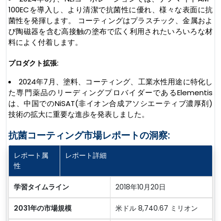
100ECを導入し、より清潔で抗菌性に優れ、様々な表面に抗
菌性を発揮します。 コーティングはプラスチック、金属およ
び陶磁器を含む高接触の塗布で広く利用されたいろいろな材
料によく付着します。
プロダクト拡張:
2024年7月、塗料、コーティング、工業水性用途に特化し
た専門薬品のリーディングプロバイダーであるElementis
は、中国でのNiSAT(非イオン合成アソシエーティブ濃厚剤)
技術の拡大に重要な進歩を発表しました。
抗菌コーティング市場レポートの洞察:
レポート属
レポート詳細
性
学習タイムライン
2018年10月20日
2031年の市場規模
米ドル 8,740.67 ミリオン