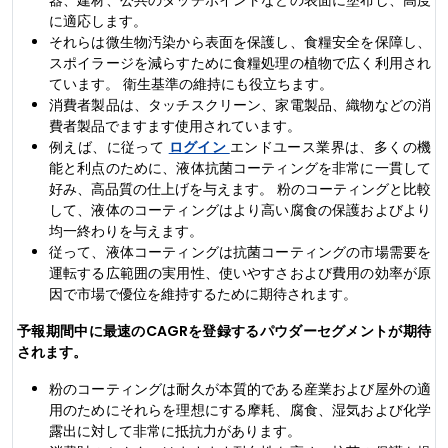
器、建材、公共のタッチポイントなどの表面に塗布し、高度
に適応します。
それらは微生物汚染から表面を保護し、食糧安全を保障し、
スポイラージを減らすために食糧処理の植物で広く利用され
ています。 衛生基準の維持にも役立ちます。
消費者製品は、タッチスクリーン、家電製品、織物などの消
費者製品でますます使用されています。
例えば、に従って
ログイン
エンドユース業界は、多くの機
能と利点のために、液体抗菌コーティングを非常に一貫して
好み、高品質の仕上げを与えます。 粉のコーティングと比較
して、液体のコーティングはより高い腐食の保護およびより
均一終わりを与えます。
従って、液体コーティングは抗菌コーティングの市場需要を
運転する広範囲の実用性、使いやすさおよび費用の効率が原
因で市場で優位を維持するために期待されます。
予報期間中に最速のCAGRを登録するパウダーセグメントが期待
されます。
粉のコーティングは耐久が本質的である産業および屋外の適
用のためにそれらを理想にする摩耗、腐食、湿気および化学
露出に対して非常に抵抗力があります。