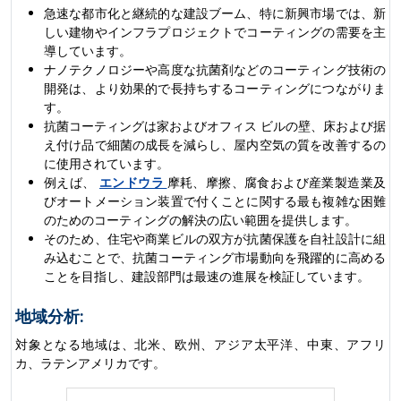
急速な都市化と継続的な建設ブーム、特に新興市場では、新
しい建物やインフラプロジェクトでコーティングの需要を主
導しています。
ナノテクノロジーや高度な抗菌剤などのコーティング技術の
開発は、より効果的で長持ちするコーティングにつながりま
す。
抗菌コーティングは家およびオフィス ビルの壁、床および据
え付け品で細菌の成長を減らし、屋内空気の質を改善するの
に使用されています。
例えば、
エンドウラ
摩耗、摩擦、腐食および産業製造業及
びオートメーション装置で付くことに関する最も複雑な困難
のためのコーティングの解決の広い範囲を提供します。
そのため、住宅や商業ビルの双方が抗菌保護を自社設計に組
み込むことで、抗菌コーティング市場動向を飛躍的に高める
ことを目指し、建設部門は最速の進展を検証しています。
地域分析:
対象となる地域は、北米、欧州、アジア太平洋、中東、アフリ
カ、ラテンアメリカです。