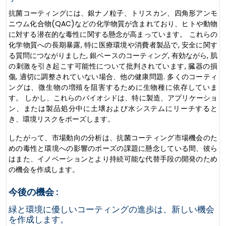
抗菌コーティングには、銀ナノ粒子、トリスカン、四角形アンモ
ニウム化合物(QAC)などの化学物質が含まれており、ヒトや動物
に対する潜在的な毒性に関する懸念が高まっています。 これらの
化学物質への長期暴露, 特に医療環境や消費者製品で, 安全に関す
る質問につながりました, 銀ベースのコーティング, 有効ながら, 肌
の刺激を引き起こす可能性について批判されています, 臓器の損
傷, 適切に調整されていない場合、他の健康問題. 多くのコーティ
ングは、微生物の増殖を阻害するために生物種に依存していま
す。 しかし、これらのバイオシドは、特に製造、アプリケーショ
ン、または製品処分中に土壌および水システムにリーチすると
き、環境リスクをポーズします。
したがって、市場動向の分析は、抗菌コーティング市場機会のた
めの毒性と環境への影響のポーズの課題に懸念している間、彼ら
はまた、イノベーションとより持続可能な代替手段の開発のため
の機会を作成します。
今後の機会 :
緑と環境に優しいコーティングの進歩は、新しい機会
を作成します。