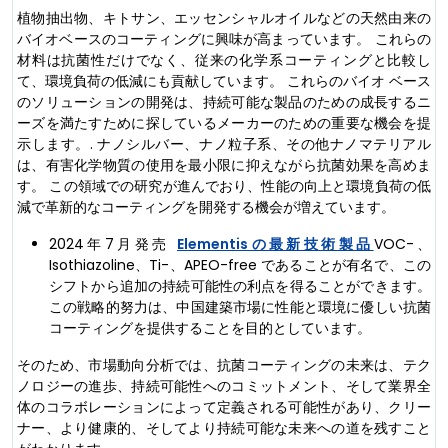
植物抽出物、キトサン、エッセンシャルオイルなどの天然由来の
バイオベースのコーティングに興味が高まっています。 これらの
材料は抗菌性だけでなく、従来の化学系コーティングと比較し
て、環境負荷の低減にも貢献しています。 これらのバイオ ベース
のソリューションの開発は、持続可能な製品のための成長するニ
ーズを満たすために探しているメーカーのための重要な機会を提
示します。. ナノシルバー、ナノ粒子系、その他ナノマテリアル
は、有害化学物質の使用を最小限に抑えながら抗菌効果を高めま
す。 この領域での研究が進んでおり、性能の向上と環境負荷の低
減で革新的なコーティングを開発する機会が増えています。
2024年7月発売
Elementisの最新技術製品
VOC-、
Isothiazoline、Ti-、APEO-free であることが有名で、この
シフトから追加の持続可能性の利点を得ることができます。
この戦略的努力は、中国建築市場に性能と環境に優しい抗菌
コーティングを提供することを目的としています。
そのため、市場動向分析では、抗菌コーティングの未来は、テク
ノロジーの進歩、持続可能性へのコミットメント、そして業界全
体のコラボレーションによって定義される可能性があり、クリー
ナー、より健康的、そしてより持続可能な未来への道を残すこと