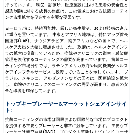
持っています。 病院、診療所、医療施設における患者の安全性と
感染制御に対する成長の焦点は、この領域における抗菌コーティ
ング市場拡大を促進する主要な要因です。
ヨーロッパは、持続可能性、厳しい衛生規制、および技術の進歩
に重点を置いています。 中東とアフリカ地域は、特にアラブ首長
国連邦(UAE)、サウジアラビア、南アフリカなどの国々で、ヘル
スケア支出を大幅に増加させました。 政府は、ヘルスケアインフ
ラの拡大に投資しているため、病院やクリニックの衛生・感染症
管理を強化するコーティングの需要が高まっています。 抗菌コー
ティング市場分析では、ラテンアメリカ政府や民間機関がヘルス
ケアインフラやサービスに投資していることを示しています。 ブ
ラジル、メキシコ、アルゼンチンなどの国々は、医療施設を拡大
し、病院やクリニックのコーティングの需要が高まり、患者の安
全な環境を確保しています。
トップキープレーヤー&マーケットシェアインサイ
ト:
抗菌コーティングの市場は国民および国際的な市場にプロダクト
を提供する主要なプレーヤーと非常に競争しています。 主要なプ
レーヤーは研究開発(R&D)、プロダクト革新およびエンド ユーザ