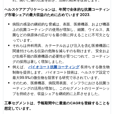
れ、開いた傷の伝染を防ぎ、治療の結果を改善します。
ヘルスケアアプリケーションは、年間で全体的な抗菌コーティン
グ市場シェアの最大収益のために占めています 2023.
病院の感染の継続的な脅威は、表面、医療機器、および機器
上の抗菌コーティングの使用が増加し、細菌、ウイルス、真
菌などの病原体の広がりを最小限に抑えることに不可欠とな
っています。
それらは外科用具、カテーテルおよび注入を含む医療機器に
関連付けられる伝染の危険を減らすのを助けます。 安全およ
び生殖不能の医療機器の必要性が育つにつれて、コーティン
グの採用は著しく増加しました。
例えば、
バイオコート抗菌コーティング
長持ちする微生物
制御を提供します。 バイオコート技術は、ヘルスケア設定で
最大99.9%の微生物を阻害する研究で示されています。
そのため、医療機器、病院用表面、インフラにおける抗菌コ
ーティングの活用が増加し、このセグメントのリーダーシッ
プを持続させ、収益シェアを継続的に上昇させました。
工事セグメントは、予報期間中に最速のCAGRを登録することを
想定しています。