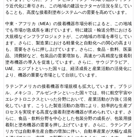
ラ近代化に牽引され、この地域の建設セクターが活況を呈してい
ることも、高度な接着剤塗布システムへの需要を高めています。
中東・アフリカ（MEA）の接着機器市場分析によると、この地域
でも市場が急成長を遂げています。特に建設・輸送分野における
大規模なインフラプロジェクトが、この地域の市場を牽引してい
ます。さらに、製造業における軽量化と自動化への関心の高まり
も、需要をさらに押し上げています。さらに、食品・飲料、医薬
品、消費財など、包装品の需要増加も、高速かつ高精度な接着剤
塗布機器の導入を促進しています。さらに、サウジアラビア、
UAE、エジプトといった国々は、経済成長と産業活動の活発化に
より、機器の重要な市場として台頭しています。
ラテンアメリカの接着機器市場規模も拡大しています。ブラジ
ル、メキシコ、アルゼンチンといった国々では、特に航空宇宙や
エレクトロニクスといった分野において、産業活動が力強く活発
化しています。こうした製造活動の急増により、効率的な生産プ
ロセスを実現する高度な接着剤塗布機器が求められています。さ
らに、食品・飲料分野を中心とした包装分野の成長が、包装用接
着剤と塗布機器の需要を押し上げています。さらに、ラテンアメ
リカでは自動車生産台数の増加に伴い、自動車産業が大幅な成長