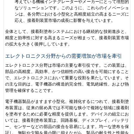
考えている機械インテグレーターやメーカーにとって理想的
なソリューションです。このように、これらのイノベーショ
ンは、各分野における小型化と高精度組立の高まるニーズに
応え、接着剤装置市場の成長に影響を与えています。
全体として、接着剤塗布システムにおける継続的な技術進歩と、
精度と効率性に対する高まるニーズが相まって、接着剤装置市場
の拡大を大きく後押ししています。
エレクトロニクス分野からの需要増加が市場を牽引
エレクトロニクス分野は市場の主要な牽引役です。この装置は、
部品の高精度、高効率、かつ信頼性の高い接合を可能にすること
で、エレクトロニクスにおいて重要な役割を果たしています。そ
の主な目的は、電子機器の構造的完全性、電気絶縁性、および熱
管理を確保することです。
電子機器製品がますます小型化、複雑化するにつれて、接着剤塗
布装置は、従来の留め具では不可能な狭小で複雑な領域に接着剤
を塗布するために必要な精度を提供します。デバイスの組立にお
いては、接着剤塗布装置は、回路基板、ディスプレイ、バッテリ
ー、センサーなどの部品の接合を容易にします。均一な塗布を保
証し、無駄や欠陥を最小限に抑えながら、製品の耐久性と性能を