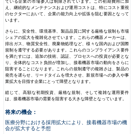
ている企業の市場参入は制限されています。この初期費用に加
え、継続的なメンテナンスおよび運用コストは、特にコスト重視
のセクターにおいて、企業の能力向上や拡張を阻む要因となって
います。
さらに、安全性、環境基準、製品品質に関する厳格な規制も市場
シェアの拡大を複雑化させています。これらの機器メーカーは、
排出ガス、物質安全性、廃棄物処理など、様々な国内および国際
規制を遵守する必要があります。これらのコンプライアンス要件
を満たすには、追加の技術、認証、プロセスへの投資が必要とな
り、全体的なコスト負担が増加し、接着機器市場の動向をさらに
阻害することになります。これらの規制遵守の複雑さは、製品の
発売を遅らせ、リードタイムを増大させ、新規市場への参入や事
業拡大を目指す企業にとって障壁となります。
総じて、高額な初期投資、厳格な規制、そして複雑な運用要件
は、接着機器市場の需要を阻害する大きな障壁となっています。
将来の機会：
医療分野における採用拡大により、接着機器市場の機
会が拡大すると予想