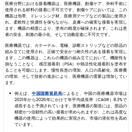
医療分野における接着機器は、医療機器、創傷ケア、外科手術に
使用される材料の接着に不可欠です。創傷ケアにおいては、この
機器は包帯、ドレッシング材、医療用テープなどの製品に使用さ
れ、柔軟性と快適性を保ちながら、皮膚への確実な接着を実現し
ます。機器の精度により、塗布の精度が確保されます。これは患
者の安全、刺激の最小化、そして治癒促進に不可欠です。
医療機器では、カテーテル、電極、診断ストリップなどの部品の
組み立てに使用され、正確で安全かつ耐久性のある接着を実現し
ます。この機器は、これらの機器の組み立てにおいて、機能性を
損なうことなく、感圧接着剤（PSA）や熱活性化接着剤を塗布す
ることを可能にします。慢性疾患の増加、人口の高齢化、医療費
の増加、そして技術の進歩により、医療機器の需要は増加してい
ます。
例えば、
中国国際貿易局
によると、中国の医療機器市場は
2021年から2026年にかけて年平均成長率（CAGR）8.3%で
成長すると予測されています。医療機器の製造には、部品の
精密かつ信頼性の高い接着が求められますが、これは高度な
機器の使用によって効果的に実現され、市場の潜在性を高め
ています。