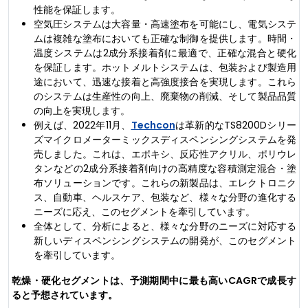
性能を保証します。
空気圧システムは大容量・高速塗布を可能にし、電気システ
ムは複雑な塗布においても正確な制御を提供します。時間・
温度システムは2成分系接着剤に最適で、正確な混合と硬化
を保証します。ホットメルトシステムは、包装および製造用
途において、迅速な接着と高強度接合を実現します。これら
のシステムは生産性の向上、廃棄物の削減、そして製品品質
の向上を実現します。
例えば、2022年11月、
Techcon
は革新的なTS8200Dシリー
ズマイクロメーターミックスディスペンシングシステムを発
売しました。これは、エポキシ、反応性アクリル、ポリウレ
タンなどの2成分系接着剤向けの高精度な容積測定混合・塗
布ソリューションです。これらの新製品は、エレクトロニク
ス、自動車、ヘルスケア、包装など、様々な分野の進化する
ニーズに応え、このセグメントを牽引しています。
全体として、分析によると、様々な分野のニーズに対応する
新しいディスペンシングシステムの開発が、このセグメント
を牽引しています。
乾燥・硬化セグメントは、予測期間中に最も高いCAGRで成長す
ると予想されています。