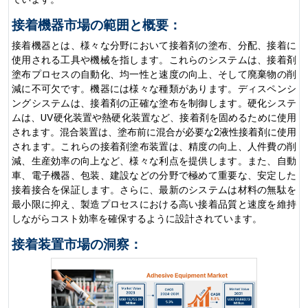
接着機器市場の範囲と概要：
接着機器とは、様々な分野において接着剤の塗布、分配、接着に
使用される工具や機械を指します。これらのシステムは、接着剤
塗布プロセスの自動化、均一性と速度の向上、そして廃棄物の削
減に不可欠です。機器には様々な種類があります。ディスペンシ
ングシステムは、接着剤の正確な塗布を制御します。硬化システ
ムは、UV硬化装置や熱硬化装置など、接着剤を固めるために使用
されます。混合装置は、塗布前に混合が必要な2液性接着剤に使用
されます。これらの接着剤塗布装置は、精度の向上、人件費の削
減、生産効率の向上など、様々な利点を提供します。また、自動
車、電子機器、包装、建設などの分野で極めて重要な、安定した
接着接合を保証します。さらに、最新のシステムは材料の無駄を
最小限に抑え、製造プロセスにおける高い接着品質と速度を維持
しながらコスト効率を確保するように設計されています。
接着装置市場の洞察：