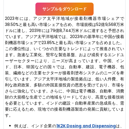
サンプルをダウンロード
2023年には、アジア太平洋地域が接着剤機器市場シェアで
38.50%と最も高い市場シェアを占め、市場規模は52億9,568万米
ドルに達し、2031年には79億8,744万米ドルに達すると予想され
ています。アジア太平洋地域では、2023年の基準年に中国が接着
剤機器市場シェアで23.85%と最も高い市場シェアを占めました。
この優位性は、いくつかの主要なトレンドによって推進されてい
ます。急速な工業化、堅牢な製造基盤、および成長するエンドユ
ーザーセクターにより、ニーズが高まっています。中国、イン
ド、日本、韓国などの国々では、自動車、建設、電子機器、包
装、繊維などの主要セクターが接着剤塗布システムのニーズを牽
引しています。アジア太平洋地域の製造拠点は、低い人件費、有
利な政府政策、多額の外国直接投資の恩恵を受けており、市場を
さらに強化しています。さらに、中国は電子機器、自動車、消費
財の大規模な生産でこの地域をリードしており、高度な接着技術
を必要としています。インドの建設・自動車産業の急成長も、需
要に応えるため、現地での接着剤機器製造の発展に貢献していま
す。
例えば、インド企業の
1K2K Dosing and Dispensing
は、