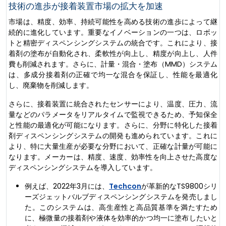
技術の進歩が接着装置市場の拡大を加速
市場は、精度、効率、持続可能性を高める技術の進歩によって継
続的に進化しています。重要なイノベーションの一つは、ロボッ
トと精密ディスペンシングシステムの統合です。これにより、接
着剤の塗布が自動化され、柔軟性が向上し、精度が向上し、人件
費も削減されます。さらに、計量・混合・塗布（MMD）システム
は、多成分接着剤の正確で均一な混合を保証し、性能を最適化
し、廃棄物を削減します。
さらに、接着装置に統合されたセンサーにより、温度、圧力、流
量などのパラメータをリアルタイムで監視できるため、予知保全
と性能の最適化が可能になります。さらに、分野に特化した接着
剤ディスペンシングシステムの開発も進められています。これに
より、特に大量生産が必要な分野において、正確な計量が可能に
なります。メーカーは、精度、速度、効率性を向上させた高度な
ディスペンシングシステムを導入しています。
例えば、2022年3月には、
Techcon
が革新的なTS9800シリ
ーズジェットバルブディスペンシングシステムを発売しまし
た。このシステムは、高生産性と高品質基準を満たすため
に、極微量の接着剤や液体を効率的かつ均一に塗布したいと