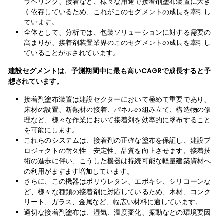
ラベリング、接着など、様々な用途で接着剤塗布装置に大き
く依存しているため、これがこのセグメントの成長を牽引し
ています。
全体として、分析では、包装ソリューションに対する需要の
高まりが、接着剤装置業界のこのセグメントの成長を牽引し
ていることが示されています。
建設セグメントは、予測期間中に最も高いCAGRで成長すると予
想されています。
接着剤塗布装置は建設セクターにおいて極めて重要であり、
床材の設置、断熱材の接着、パネルの組み立て、構造物の修
理など、様々な作業において接着剤を効率的に塗布すること
を可能にします。
これらのシステムは、接着剤の正確な塗布を保証し、建設プ
ロジェクトの耐久性、安定性、品質を向上させます。接着技
術の進歩に伴い、こうした機器は持続可能な軽量建築資材へ
の利用がますます増加しています。
さらに、この機器はポリウレタン、エポキシ、シリコーンな
ど、様々な種類の接着剤に対応しているため、木材、コンク
リート、ガラス、金属など、幅広い材料に適しています。
適切な接着剤塗布は、湿気、温度変化、振動などの環境要因