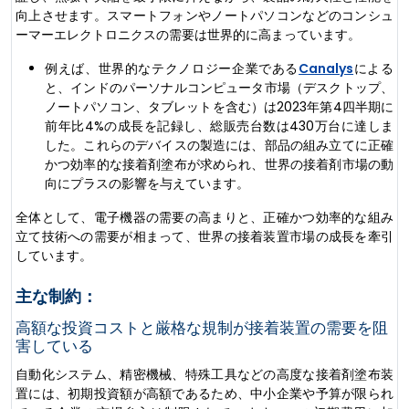
向上させます。スマートフォンやノートパソコンなどのコンシュ
ーマーエレクトロニクスの需要は世界的に高まっています。
例えば、世界的なテクノロジー企業である
Canalys
による
と、インドのパーソナルコンピュータ市場（デスクトップ、
ノートパソコン、タブレットを含む）は2023年第4四半期に
前年比4%の成長を記録し、総販売台数は430万台に達しま
した。これらのデバイスの製造には、部品の組み立てに正確
かつ効率的な接着剤塗布が求められ、世界の接着剤市場の動
向にプラスの影響を与えています。
全体として、電子機器の需要の高まりと、正確かつ効率的な組み
立て技術への需要が相まって、世界の接着装置市場の成長を牽引
しています。
主な制約：
高額な投資コストと厳格な規制が接着装置の需要を阻
害している
自動化システム、精密機械、特殊工具などの高度な接着剤塗布装
置には、初期投資額が高額であるため、中小企業や予算が限られ