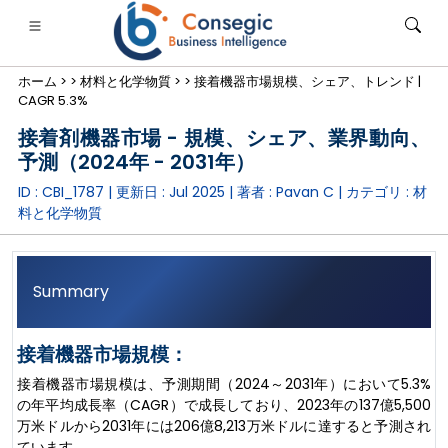
ホーム >
>
材料と化学物質 >
>
接着機器市場規模、シェア、トレンド |
CAGR 5.3%
接着剤機器市場 - 規模、シェア、業界動向、
予測（2024年 - 2031年）
ID : CBI_1787 | 更新日 :
Jul 2025
| 著者 :
Pavan C
| カテゴリ :
材
銀行・金融・保険
• 消費財
• エネルギーと電力
• 食品・飲料
料と化学物質
ログ
• ケーススタディ
Summary
接着機器市場規模：
接着機器市場規模は、予測期間（2024～2031年）において5.3%
の年平均成長率（CAGR）で成長しており、2023年の137億5,500
万米ドルから2031年には206億8,213万米ドルに達すると予測され
ています。