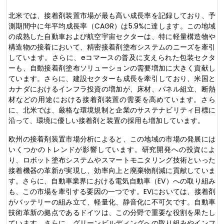
北米では、接着剤装置市場が最も高い成長率を記録しており、予
測期間中に年平均成長率（CAGR）は5.9%に達します。この地域
の成熟した自動車および航空宇宙セクターは、特に軽量構造物や
構造物の接着において、精密接着剤塗布システムのニーズを牽引
しています。さらに、eコマースの普及に支えられた包装セクタ
ーも、自動接着剤塗布ソリューションの需要増加に大きく貢献し
ています。さらに、建設セクターも成長を牽引しており、米国と
カナダにおけるインフラ投資の増加が、床材、パネル組立、断熱
材などの用途における接着剤装置の需要を高めています。さら
に、北米では、厳格な環境規制と企業のサステナビリティ目標に
沿って、環境に優しい接着剤と装置の採用も増加しています。
欧州の接着剤装置市場分析によると、この地域の市場の発展には
いくつかのトレンドが影響しています。研究開発への投資によ
り、ロボット塗布システムやスマートモニタリング技術といった
接着機器の革新が実現し、効率向上と廃棄物削減に貢献していま
す。さらに、自動車業界における電気自動車（EV）への取り組み
も、この市場を牽引する要因の一つです。EVにおいては、接着剤
がバッテリーの組み立て、軽量化、静音化に不可欠です。自動車
技術革新の拠点であるドイツは、この分野で重要な役割を果たし
ています。さらに、グリーンビルディングへの取り組みやインフ