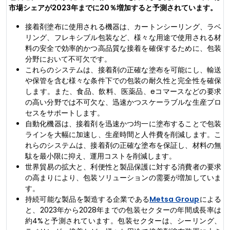
市場シェアが2023年までに20％増加すると予測されています。
接着剤塗布に使用される機器は、カートンシーリング、ラベ
リング、フレキシブル包装など、様々な用途で使用される材
料の安全で効率的かつ高品質な接着を確保するために、包装
分野において不可欠です。
これらのシステムは、接着剤の正確な塗布を可能にし、輸送
や保管を含む様々な条件下での包装の耐久性と完全性を確保
します。また、食品、飲料、医薬品、eコマースなどの要求
の高い分野では不可欠な、迅速かつスケーラブルな生産プロ
セスをサポートします。
自動化機器は、接着剤を迅速かつ均一に塗布することで包装
ラインを大幅に加速し、生産時間と人件費を削減します。こ
れらのシステムは、接着剤の正確な塗布を保証し、材料の無
駄を最小限に抑え、運用コストを削減します。
世界貿易の拡大と、利便性と製品保護に対する消費者の要求
の高まりにより、包装ソリューションの需要が増加していま
す。
持続可能な製品を製造する企業である
Metsa Group
による
と、2023年から2028年までの包装セクターの年間成長率は
約4%と予測されています。包装セクターは、シーリング、