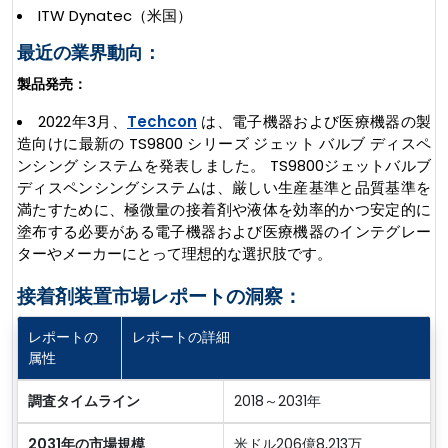
ITW Dynatec（米国）
最近の業界動向：
製品発売：
2022年3月、
Techcon
は、電子機器および医療機器の製
造向けに最新の TS9800 シリーズ ジェット バルブ ディスペ
ンシング システムを発表しました。 TS9800ジェットバルブ
ディスペンシングシステムは、厳しい生産基準と品質基準を
満たすために、極微量の接着剤や液体を効率的かつ安定的に
塗布する必要がある電子機器および医療機器のインテグレー
ターやメーカーにとって理想的な選択肢です。
接着剤装置市場レポートの洞察：
レポートの
レポートの詳細
属性
調査タイムライン
2018～2031年
2031年の市場規模
米ドル206億8,213万