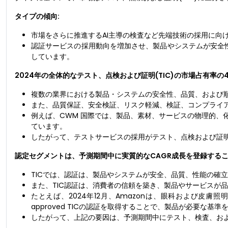
タイプの傾向:
市場をさらに推進するAI主導の検査など先端技術の採用に向
認証サービスの採用動向を増加させ、製品やシステムが安全性
しています。
2024年の全体的なテスト、点検および証明(TIC)の市場占有率の
複数の業界における製品・システムの安全性、品質、および
また、品質保証、安全検証、リスク軽減、検証、コンプライ
例えば、CWM 国際では、製品、素材、サービスの物理的、
ています。
したがって、テストサービスの採用がテスト、点検および証明(
認定セグメントは、予測期間中に実質的なCAGR成長を登録する
TICでは、認証は、製品やシステムが安全、品質、性能の確
また、TIC認証は、消費者の信頼を築き、製品やサービスが
たとえば、2024年12月、Amazonは、眼科および皮膚照
approved TICの認証を取得することで、製品が必要な基
したがって、上記の要因は、予測期間中にテスト、検査、およ