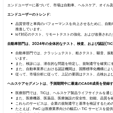
エンドユーザーに基づいて、市場は自動車、ヘルスケア、オイル
エンドユーザーのトレンド:
品質管理と車両のパフォーマンスを向上させるために、自動車
推進しています。
IoT対応のテスト、リモートテストの強化、および改善され
自動車部門は、2024年の全体的なテスト、検査、および認証(TI
自動車部門では、クラッシュテスト、粗さテスト、騒音、振
います。
また、検診には、潜在的な問題を特定し、規制遵守を確実に
また、自動車業界における認証機関は、国際標準化機構によ
従って、市場分析に従って、上記の要因はテスト、点検および証
ヘルスケアセグメントは、予測期間中に最速のCAGR成長を登録
医療部門では、TICは、ヘルスケア製品ライフサイクルを通
また、医療機器、医薬品、医療施設の安全性、効能、品質を確
これらのサービスは、企業の規制遵守と基準を検証するための
たとえば、PwC は医療業界向けの幅広い TIC サービス