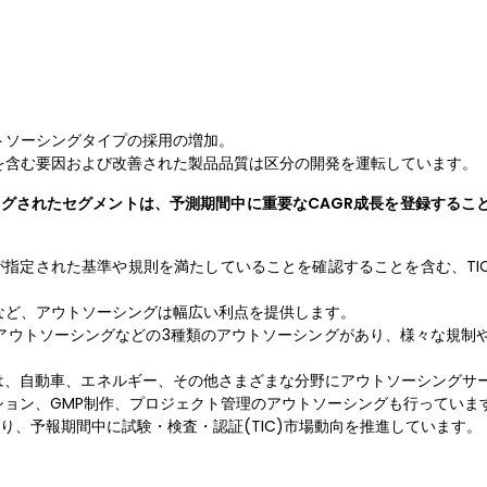
トソーシングタイプの採用の増加。
を含む要因および改善された製品品質は区分の開発を運転しています。
ングされたセグメントは、予測期間中に重要なCAGR成長を登録するこ
が指定された基準や規則を満たしていることを確認することを含む、TI
。
など、アウトソーシングは幅広い利点を提供します。
アウトソーシングなどの3種類のアウトソーシングがあり、様々な規制
s+は、自動車、エネルギー、その他さまざまな分野にアウトソーシングサ
ーション、GMP制作、プロジェクト管理のアウトソーシングも行っていま
り、予報期間中に試験・検査・認証(TIC)市場動向を推進しています。