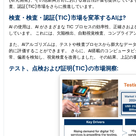
(研究開発)、その他新興分野における適合性評価も提供していま
査、認証(TIC)市場をさらに推進しています。
検査・検査・認証(TIC)市場を変革するAIは?
AI の使用は、AI がさまざまな TIC プロセスの効率性、正確
しています。 これには、欠陥検出、自動視覚検査、コンプライア
また、AIアルゴリズムは、テストや検査プロセスから膨大なデー
的に評価することができます。 さらに、AI搭載のコンピュータ
常、偏差を検知し、視覚検査を改善しました。 その結果、上記の
テスト、点検および証明(TIC)の市場洞察: