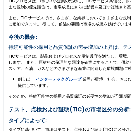
TICプロセスは、特に中小企業のために、TICサービス高価な、
まな規制の優先順位は、市場成長にさらに影響を及ぼす複雑さと
また、TICサービスでは、さまざまな業界においてさまざまな規
に追加できます。 従って、前述の要因は市場の成長を妨げていま
今後の機会 :
持続可能性の採用と品質保証の需要増加の上昇は、テス
TICサービスは、製品およびプロセスが規制遵守を満たし、環境
します。 また、原材料の倫理的な調達を確実にすることで、供給
スケア、石油、ガスなどのさまざまな産業に関連した環境問題に
例えば、
インターテックグループ
業界が環境、社会、および
提供しています。
そのため、持続可能性の採用と品質保証の必要性の増加が予測期間中
テスト、点検および証明(TIC)の市場区分の分析:
タイプによって:
タイプに基づいて、市場はテスト、点検および証明(TIC)に区分さ