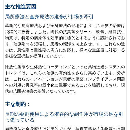
主な推進要因:
局所療法と全身療法の進歩が市場を牽引
革新的な局所療法および全身療法の登場により、爪囲炎の治療は
飛躍的に改善しました。現代の抗真菌クリーム、軟膏、経口抗生
物質は、特定の病原体を効果的に標的とするように設計されてお
り、治療期間を短縮し、患者の転帰を向上させます。これらの進
歩は、急性期と慢性期の両方に対応し、様々な重症度に対応する
多様な選択肢を提供しています。
徐放性製剤や生体活性コーティングといった薬物送達システムの
トレンドは、これらの治療の有効性をさらに高めています。分析
は、これらのイノベーションが患者の服薬コンプライアンス問題
への対処と再発率の最小化に重要であることを強調しており、現
代の爪囲炎治療の基盤となっています。
主な制約：
長期の薬剤使用による潜在的な副作用が市場の足を引
っ張っている
局所療法と全身療法は効果的ですが、抗真菌薬や抗生物質の長期