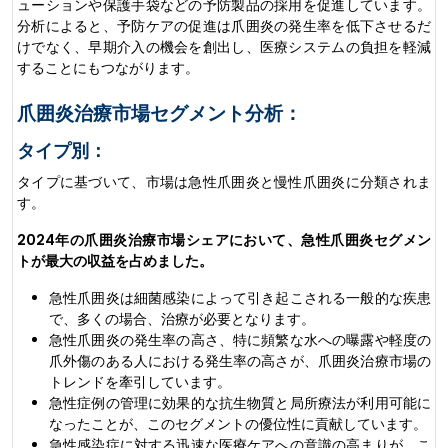
ューションや保護手袋などの予防製品の採用を促進しています。
分析によると、予防ケアの促進は爪囲炎の発生率を低下させるだ
けでなく、早期介入の機会を創出し、医療システムの負担を軽減
することにもつながります。
爪囲炎治療市場セグメント分析：
タイプ別：
タイプに基づいて、市場は急性爪囲炎と慢性爪囲炎に分類されま
す。
2024年の爪囲炎治療市場シェアにおいて、急性爪囲炎セグメン
トが最大の収益を占めました。
急性爪囲炎は細菌感染によって引き起こされる一般的な疾患
で、多くの場合、治療が必要となります。
急性爪囲炎の発生率の高さ、特に頻繁な水への曝露や軽度の
爪外傷のある人における発生率の高さが、爪囲炎治療市場の
トレンドを牽引しています。
急性症例の管理に効果的な抗生物質と局所療法が利用可能に
なったことが、このセグメントの優位性に貢献しています。
急性感染症に対する迅速な医療ケアへの意識の高まりが、こ