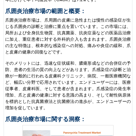
爪囲炎治療市場の範囲と概要：
爪囲炎治療市場は、爪周囲の皮膚に急性または慢性の感染症が生
じる爪囲炎の診断と治療に重点を置いています。この市場には、
局所および全身抗生物質、抗真菌薬、抗炎症薬などの医薬品治療
に加え、重症患者に対する外科的介入も含まれます。爪囲炎治療
の主な特徴は、根本的な感染症への対処、痛みや炎症の緩和、爪
と皮膚の健康の回復などです。
そのメリットには、迅速な症状緩和、膿瘍形成などの合併症の予
防、患者の生活の質の向上などがあります。爪感染症の診断と治
療が一般的に行われる皮膚科クリニック、病院、一般医療機関な
ど、幅広い分野で応用されています。エンドユーザーには、医療
従事者、皮膚科医、そして患者が含まれます。爪感染症の発生率
増加、爪と皮膚の健康に対する意識の高まり、そして耐性病原体
を標的とした抗真菌療法と抗菌療法の進歩が、エンドユーザーの
増加を促しています。
爪囲炎治療市場に関する洞察：