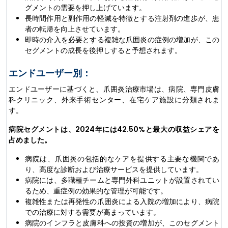
グメントの需要を押し上げています。
長時間作用と副作用の軽減を特徴とする注射剤の進歩が、患
者の転帰を向上させています。
即時の介入を必要とする複雑な爪囲炎の症例の増加が、この
セグメントの成長を後押しすると予想されます。
エンドユーザー別：
エンドユーザーに基づくと、爪囲炎治療市場は、病院、専門皮膚
科クリニック、外来手術センター、在宅ケア施設に分類されま
す。
病院セグメントは、2024年には42.50%と最大の収益シェアを
占めました。
病院は、爪囲炎の包括的なケアを提供する主要な機関であ
り、高度な診断および治療サービスを提供しています。
病院には、多職種チームと専門外科ユニットが設置されてい
るため、重症例の効果的な管理が可能です。
複雑性または再発性の爪囲炎による入院の増加により、病院
での治療に対する需要が高まっています。
病院のインフラと皮膚科への投資の増加が、このセグメント