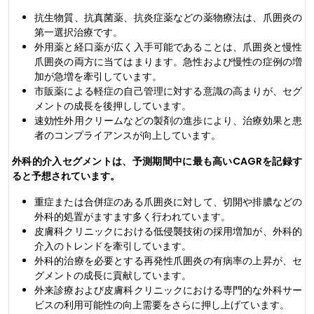
抗生物質、抗真菌薬、抗炎症薬などの薬物療法は、爪囲炎の
第一選択治療です。
外用薬と経口薬が広く入手可能であることは、爪囲炎と慢性
爪囲炎の両方に当てはまります。急性および慢性の症例の増
加が急増を牽引しています。
市販薬による軽症の自己管理に対する意識の高まりが、セグ
メントの成長を後押ししています。
速効性外用クリームなどの製剤の進歩により、治療効果と患
者のコンプライアンスが向上しています。
外科的介入セグメントは、予測期間中に最も高いCAGRを記録す
ると予想されています。
重症または合併症のある爪囲炎に対して、切開や排膿などの
外科的処置がますます多く行われています。
皮膚科クリニックにおける低侵襲技術の採用増加が、外科的
介入のトレンドを牽引しています。
外科的治療を必要とする再発性爪囲炎の有病率の上昇が、セ
グメントの成長に貢献しています。
外来診療および皮膚科クリニックにおける専門的な外科サー
ビスの利用可能性の向上需要をさらに押し上げています。