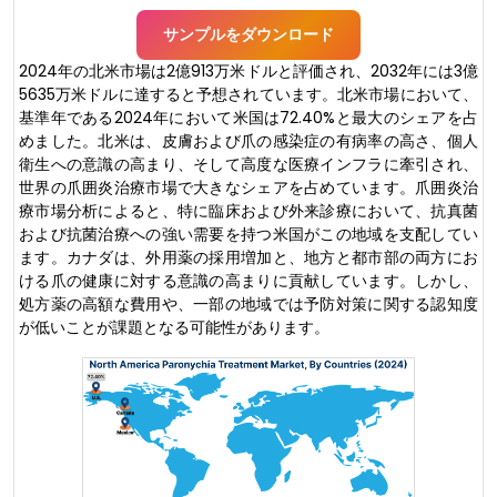
サンプルをダウンロード
2024年の北米市場は2億913万米ドルと評価され、2032年には3億
5635万米ドルに達すると予想されています。北米市場において、
基準年である2024年において米国は72.40%と最大のシェアを占
めました。北米は、皮膚および爪の感染症の有病率の高さ、個人
衛生への意識の高まり、そして高度な医療インフラに牽引され、
世界の爪囲炎治療市場で大きなシェアを占めています。爪囲炎治
療市場分析によると、特に臨床および外来診療において、抗真菌
および抗菌治療への強い需要を持つ米国がこの地域を支配してい
ます。カナダは、外用薬の採用増加と、地方と都市部の両方にお
ける爪の健康に対する意識の高まりに貢献しています。しかし、
処方薬の高額な費用や、一部の地域では予防対策に関する認知度
が低いことが課題となる可能性があります。