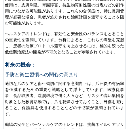
使用は、皮膚刺激、胃腸障害、抗生物質耐性菌の出現などの副作
用につながる可能性があります。これらの合併症は、特に長期管
理が必要な場合、患者が処方された治療計画を遵守することを阻
む可能性があります。
ヘルスケアのトレンドは、有効性と安全性のバランスをとること
の重要性を強調しています。分析によると、これらの障壁を克服
し、患者の治療プロトコル遵守を向上させるには、標的を絞った
低侵襲治療法の開発が不可欠となることが示唆されています。
将来の機会：
予防と衛生習慣への関心の高まり
適切な爪のケアと衛生習慣に関する意識向上は、爪囲炎の有病率
を低減するための重要な戦略として浮上しています。医療従事
者、食品取扱者、湿潤環境で働く人々など、リスクの高い集団を
対象とした教育活動では、爪を乾燥させておくこと、外傷を避け
ること、保護具を使用することなどの予防策が強調されていま
す。
職場の安全とパーソナルケアのトレンドは、抗菌ネイルケアソリ