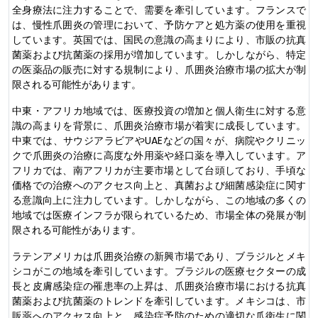
全身療法に注力することで、需要を牽引しています。フランスで
は、慢性爪囲炎の管理において、予防ケアと処方薬の使用を重視
しています。英国では、国民の意識の高まりにより、市販の抗真
菌薬および抗菌薬の採用が増加しています。しかしながら、特定
の医薬品の販売に対する規制により、爪囲炎治療市場の拡大が制
限される可能性があります。
中東・アフリカ地域では、医療投資の増加と個人衛生に対する意
識の高まりを背景に、爪囲炎治療市場が着実に成長しています。
中東では、サウジアラビアやUAEなどの国々が、病院やクリニッ
クで爪囲炎の治療に高度な外用薬や経口薬を導入しています。ア
フリカでは、南アフリカが主要市場として台頭しており、手頃な
価格での治療へのアクセス向上と、真菌および細菌感染症に関す
る意識向上に注力しています。しかしながら、この地域の多くの
地域では医療インフラが限られているため、市場全体の発展が制
限される可能性があります。
ラテンアメリカは爪囲炎治療の新興市場であり、ブラジルとメキ
シコがこの地域を牽引しています。ブラジルの医療セクターの成
長と皮膚感染症の罹患率の上昇は、爪囲炎治療市場における抗真
菌薬および抗菌薬のトレンドを牽引しています。メキシコは、市
販薬へのアクセス向上と、感染症予防のための適切な爪衛生に関