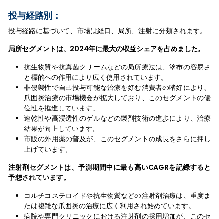
投与経路別：
投与経路に基づいて、市場は経口、局所、注射に分類されます。
局所セグメントは、2024年に最大の収益シェアを占めました。
抗生物質や抗真菌クリームなどの局所療法は、塗布の容易さ
と標的への作用により広く使用されています。
非侵襲性で自己投与可能な治療を好む消費者の嗜好により、
爪囲炎治療の市場機会が拡大しており、このセグメントの優
位性を推進しています。
速乾性や高浸透性のゲルなどの製剤技術の進歩により、治療
結果が向上しています。
市販の外用薬の普及が、このセグメントの成長をさらに押し
上げています。
注射剤セグメントは、予測期間中に最も高いCAGRを記録すると
予想されています。
コルチコステロイドや抗生物質などの注射剤治療は、重度ま
たは複雑な爪囲炎の治療に広く利用され始めています。
病院や専門クリニックにおける注射剤の採用増加が、このセ