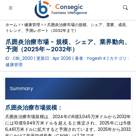
ホーム >
>
健康管理 >
>
爪囲炎治療市場の規模、シェア、需要、成長、
トレンド、予測レポート（2032年まで）
爪囲炎治療市場 - 規模、シェア、業界動向、
予測（2025年～2032年）
ID : CBI_2000 | 更新日 :
Apr 2026
| 著者 :
Yogesh K
| カテゴリ :
銀行・金融・保険
• 消費財
• エネルギーと電力
• 食品・飲料
健康管理
ログ
• ケーススタディ
Summary
爪囲炎治療市場規模：
爪囲炎治療市場規模は、2024年の6億3,045万米ドルから2032年
には10億9,949万米ドルを超えると推定され、2025年には6億
6,461万米ドルに拡大すると予測されています。2025年から2032
年にかけて年平均成長率（CAGR）は7.2%です。