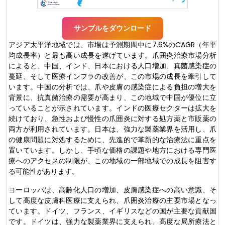
サンプルをダウンロード
アジア太平洋地域では、市場は予測期間中に7.6%のCAGR（年平
均成長率）と最も高い成長を遂げています。爪囲炎治療市場分析
によると、中国、インド、日本における人口増加、真菌感染症の
蔓延、そして医療インフラの改善が、この市場の成長を牽引して
います。中国の分析では、爪や皮膚の感染症による負担の増大を
背景に、抗真菌治療の需要が高まり、この地域で中国が優位に立
っていることが示されています。インドの医療セクターは拡大を
続けており、急性および慢性の爪囲炎に対する処方薬と市販薬の
両方が利用されています。日本は、強力な製薬業界を活用し、爪
の健康問題に対処するために、先進的で革新的な治療法に重点を
置いています。しかし、手頃な価格の課題や地方における専門医
療へのアクセスの制限が、この地域の一部地域での成長を阻害す
る可能性があります。
ヨーロッパは、高齢化人口の増加、皮膚感染症への高い意識、そ
して高度な皮膚科医療に支えられ、爪囲炎治療の主要市場となっ
ています。ドイツ、フランス、イギリスなどの国が主要な貢献国
です。ドイツは、強力な製薬業界に支えられ、高度な局所療法と