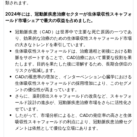
類されます。
2024年には、冠動脈疾患治療セクターが生体吸収性スキャフォ
ールド市場シェアで最大の収益を占めました。
冠動脈疾患（CAD）は世界中で主要な死亡原因の一つであ
り、効果的な治療のための生体吸収性スキャフォールド市場
の大きなトレンドを牽引しています。
生体吸収性スキャフォールドは、治癒過程と術後における動
脈をサポートすることで、CAD治療において重要な役割を果
たします。目的を果たした後に溶解するため、長期合併症の
リスクが低減します。
CADの罹患率の増加と、インターベンション心臓学における
生体吸収性スキャフォールドの採用増加により、このセグメ
ントの優位性が高まっています。
さらに、薬剤溶出スキャフォールドの改良など、スキャフォ
ールド設計の進歩が、冠動脈疾患治療市場をさらに活性化さ
せています。
したがって、市場分析によると、CADの発症率の高さと生体
吸収性スキャフォールドの利点により、冠動脈疾患治療セグ
メントは依然として優位な立場にあります。