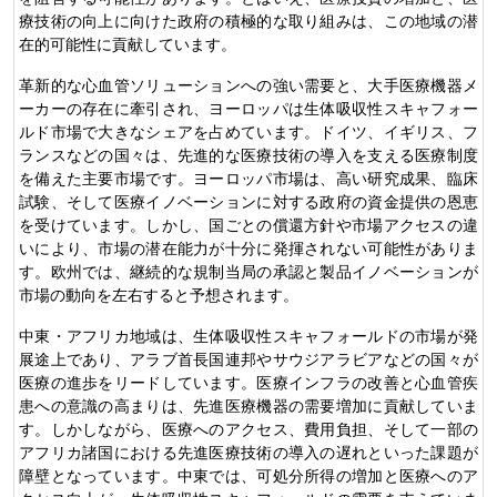
療技術の向上に向けた政府の積極的な取り組みは、この地域の潜
在的可能性に貢献しています。
革新的な心血管ソリューションへの強い需要と、大手医療機器メ
ーカーの存在に牽引され、ヨーロッパは生体吸収性スキャフォー
ルド市場で大きなシェアを占めています。ドイツ、イギリス、フ
ランスなどの国々は、先進的な医療技術の導入を支える医療制度
を備えた主要市場です。ヨーロッパ市場は、高い研究成果、臨床
試験、そして医療イノベーションに対する政府の資金提供の恩恵
を受けています。しかし、国ごとの償還方針や市場アクセスの違
いにより、市場の潜在能力が十分に発揮されない可能性がありま
す。欧州では、継続的な規制当局の承認と製品イノベーションが
市場の動向を左右すると予想されます。
中東・アフリカ地域は、生体吸収性スキャフォールドの市場が発
展途上であり、アラブ首長国連邦やサウジアラビアなどの国々が
医療の進歩をリードしています。医療インフラの改善と心血管疾
患への意識の高まりは、先進医療機器の需要増加に貢献していま
す。しかしながら、医療へのアクセス、費用負担、そして一部の
アフリカ諸国における先進医療技術の導入の遅れといった課題が
障壁となっています。中東では、可処分所得の増加と医療へのア