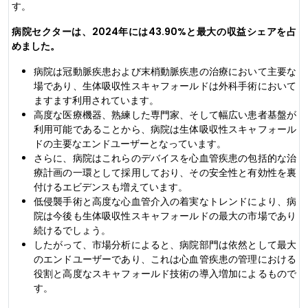
す。
病院セクターは、2024年には43.90%と最大の収益シェアを占
めました。
病院は冠動脈疾患および末梢動脈疾患の治療において主要な
場であり、生体吸収性スキャフォールドは外科手術において
ますます利用されています。
高度な医療機器、熟練した専門家、そして幅広い患者基盤が
利用可能であることから、病院は生体吸収性スキャフォール
ドの主要なエンドユーザーとなっています。
さらに、病院はこれらのデバイスを心血管疾患の包括的な治
療計画の一環として採用しており、その安全性と有効性を裏
付けるエビデンスも増えています。
低侵襲手術と高度な心血管介入の着実なトレンドにより、病
院は今後も生体吸収性スキャフォールドの最大の市場であり
続けるでしょう。
したがって、市場分析によると、病院部門は依然として最大
のエンドユーザーであり、これは心血管疾患の管理における
役割と高度なスキャフォールド技術の導入増加によるもので
す。