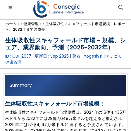
ホーム >
>
健康管理 >
>
生体吸収性スキャフォールド市場規模、レポー
ト、2032年までの成長
生体吸収性スキャフォールド市場 - 規模、シ
ェア、業界動向、予測（2025-2032年）
ID : CBI_2637 | 更新日 :
Sep 2025
| 著者 :
Yogesh K
| カテゴリ :
銀行・金融・保険
• 消費財
• エネルギーと電力
• 食品・飲料
健康管理
ログ
• ケーススタディ
Summary
生体吸収性スキャフォールド市場規模：
生体吸収性スキャフォールド市場規模は、2024年の16億4,435万
米ドルから2032年には29億7,649万米ドルを超えると推定され、
2025年には17億4,167万米ドルに達すると予測されています。
2025年から2032年にかけて年平均成長率（CAGR）は7.7%で