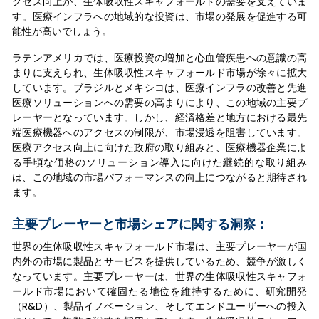
クセス向上が、生体吸収性スキャフォールドの需要を支えていま
す。医療インフラへの地域的な投資は、市場の発展を促進する可
能性が高いでしょう。
ラテンアメリカでは、医療投資の増加と心血管疾患への意識の高
まりに支えられ、生体吸収性スキャフォールド市場が徐々に拡大
しています。ブラジルとメキシコは、医療インフラの改善と先進
医療ソリューションへの需要の高まりにより、この地域の主要プ
レーヤーとなっています。しかし、経済格差と地方における最先
端医療機器へのアクセスの制限が、市場浸透を阻害しています。
医療アクセス向上に向けた政府の取り組みと、医療機器企業によ
る手頃な価格のソリューション導入に向けた継続的な取り組み
は、この地域の市場パフォーマンスの向上につながると期待され
ます。
主要プレーヤーと市場シェアに関する洞察：
世界の生体吸収性スキャフォールド市場は、主要プレーヤーが国
内外の市場に製品とサービスを提供しているため、競争が激しく
なっています。主要プレーヤーは、世界の生体吸収性スキャフォ
ールド市場において確固たる地位を維持するために、研究開発
（R&D）、製品イノベーション、そしてエンドユーザーへの投入