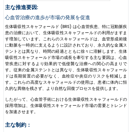
主な推進要因:
心血管治療の進歩が市場の発展を促進
生体吸収性スキャフォールド (BRS) は心血管疾患、特に冠動脈疾
患の治療において、生体吸収性スキャフォールドの利用がますま
す増加しています。これらのスキャフォールドは、血管形成術後
に動脈を一時的に支えるように設計されており、永久的な金属ス
テントとは異なり、時間の経過とともに徐々に溶解します。生体
吸収性スキャフォールド市場の成長を牽引する主な要因は、心血
管疾患に対するより効果的で低侵襲な治療への関心の高まりで
す。従来の金属ステントとは異なり、生体吸収性スキャフォール
ドは長期留置の必要がなく、血栓症や炎症のリスクを軽減しま
す。これらの高度なスキャフォールドの使用は、患者に体内に恒
久的な異物を残さず、より自然な回復プロセスを提供します。
したがって、心血管手術における生体吸収性スキャフォールドの
採用増加は、生体吸収性スキャフォールド市場の需要とトレンド
を加速させます。
主な制約：