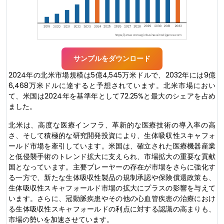
サンプルをダウンロード
2024年の北米市場規模は5億4,545万米ドルで、2032年には9億
6,468万米ドルに達すると予想されています。北米市場におい
て、米国は2024年を基準年として72.25%と最大のシェアを占め
ました。
北米は、高度な医療インフラ、革新的な医療技術の導入率の高
さ、そして積極的な研究開発投資により、生体吸収性スキャフォ
ールド市場を牽引しています。米国は、確立された医療機器産業
と低侵襲手術のトレンド拡大に支えられ、市場拡大の重要な貢献
国となっています。主要プレーヤーの存在が市場をさらに強化す
る一方で、新たな生体吸収性製品の規制承認や保険償還政策も、
生体吸収性スキャフォールド市場の拡大にプラスの影響を与えて
います。さらに、冠動脈疾患やその他の心血管疾患の治療におけ
る生体吸収性スキャフォールドの利点に対する認識の高まりも、
市場の勢いを加速させています。