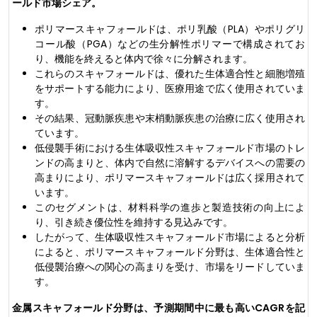
ールド市場シェア。
ポリマースキャフォールドは、ポリ乳酸（PLA）やポリグリ
コール酸（PGA）などの生分解性ポリマーで構成されてお
り、機能を終えると体内で徐々に分解されます。
これらのスキャフォールドは、優れた生体適合性と細胞増殖
をサポートする能力により、医療用途で広く使用されていま
す。
その結果、冠動脈疾患や末梢動脈疾患の治療に広く使用され
ています。
低侵襲手術における生体吸収性スキャフォールド市場のトレ
ンドの高まりと、体内で自然に溶解するデバイスへの需要の
高まりにより、ポリマースキャフォールドは広く採用されて
います。
このセグメントは、材料科学の進歩と製造技術の向上によ
り、引き続き優位性を維持する見込みです。
したがって、生体吸収性スキャフォールド市場によると分析
によると、ポリマースキャフォールド分野は、生体適合性と
低侵襲治療への関心の高まりを受け、市場をリードしていま
す。
金属スキャフォールド分野は、予測期間中に最も高いCAGRを記