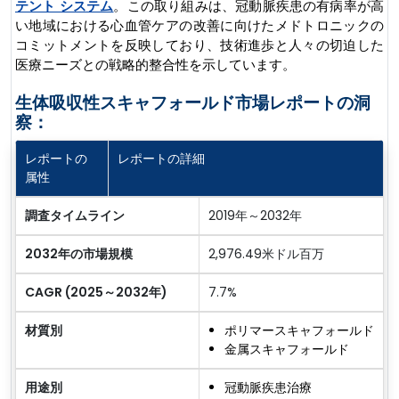
テント システム
。この取り組みは、冠動脈疾患の有病率が高
い地域における心血管ケアの改善に向けたメドトロニックの
コミットメントを反映しており、技術進歩と人々の切迫した
医療ニーズとの戦略的整合性を示しています。
生体吸収性スキャフォールド市場レポートの洞
察：
レポートの
レポートの詳細
属性
調査タイムライン
2019年～2032年
2032年の市場規模
2,976.49米ドル百万
CAGR (2025～2032年)
7.7%
材質別
ポリマースキャフォールド
金属スキャフォールド
用途別
冠動脈疾患治療