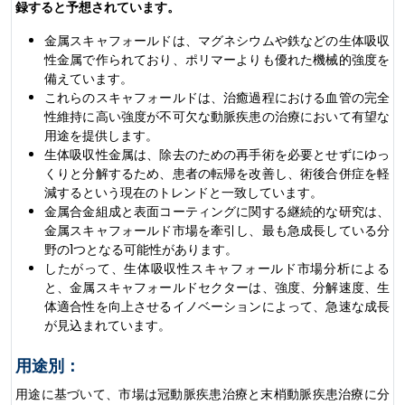
録すると予想されています。
金属スキャフォールドは、マグネシウムや鉄などの生体吸収
性金属で作られており、ポリマーよりも優れた機械的強度を
備えています。
これらのスキャフォールドは、治癒過程における血管の完全
性維持に高い強度が不可欠な動脈疾患の治療において有望な
用途を提供します。
生体吸収性金属は、除去のための再手術を必要とせずにゆっ
くりと分解するため、患者の転帰を改善し、術後合併症を軽
減するという現在のトレンドと一致しています。
金属合金組成と表面コーティングに関する継続的な研究は、
金属スキャフォールド市場を牽引し、最も急成長している分
野の1つとなる可能性があります。
したがって、生体吸収性スキャフォールド市場分析による
と、金属スキャフォールドセクターは、強度、分解速度、生
体適合性を向上させるイノベーションによって、急速な成長
が見込まれています。
用途別：
用途に基づいて、市場は冠動脈疾患治療と末梢動脈疾患治療に分