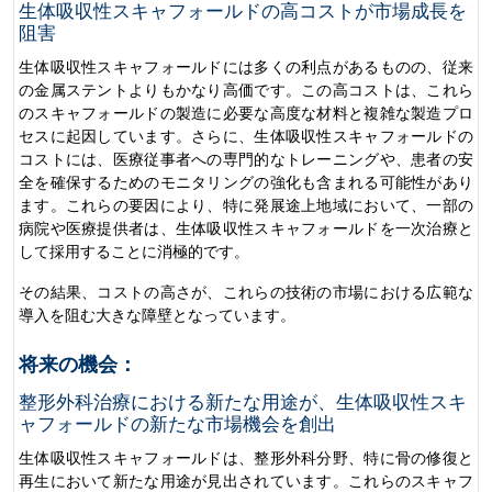
生体吸収性スキャフォールドの高コストが市場成長を
阻害
生体吸収性スキャフォールドには多くの利点があるものの、従来
の金属ステントよりもかなり高価です。この高コストは、これら
のスキャフォールドの製造に必要な高度な材料と複雑な製造プロ
セスに起因しています。さらに、生体吸収性スキャフォールドの
コストには、医療従事者への専門的なトレーニングや、患者の安
全を確保するためのモニタリングの強化も含まれる可能性があり
ます。これらの要因により、特に発展途上地域において、一部の
病院や医療提供者は、生体吸収性スキャフォールドを一次治療と
して採用することに消極的です。
その結果、コストの高さが、これらの技術の市場における広範な
導入を阻む大きな障壁となっています。
将来の機会：
整形外科治療における新たな用途が、生体吸収性スキ
ャフォールドの新たな市場機会を創出
生体吸収性スキャフォールドは、整形外科分野、特に骨の修復と
再生において新たな用途が見出されています。これらのスキャフ