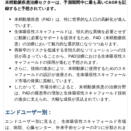
末梢動脈疾患治療セクターは、予測期間中に最も高いCAGRを記
録すると予想されています。
末梢動脈疾患（PAD）は、特に世界的な人口の高齢化が進ん
でいます。
生体吸収性スキャフォールドは、恒久的な異物を必要とせず
に動脈に必要なサポートを提供するため、PAD（末梢動脈疾
患）の治療において魅力的な選択肢になりつつあります。
再狭窄のリスクを低減する非恒久的なソリューションへの注
目が高まっていることから、PAD治療における生体吸収性ス
キャフォールドの採用が進むと予想されます。
さらに、技術の進歩により、末梢動脈に使用するためのスキ
ャフォールドの設計が改善され、生体吸収性スキャフォール
ド市場の発展に貢献しています。
したがって、市場分析によると、末梢動脈疾患の治療分野
は、PADの罹患率の増加と生体吸収性スキャフォールド技術
の進歩に支えられ、大幅な成長が見込まれています。
エンドユーザー別：
エンドユーザー別に見ると、生体吸収性スキャフォールド市場
は、病院、心臓センター、外来手術センターの3つに分類されま