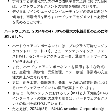
予測保守と最適化のためのAIと機械学習の上昇に向けた傾向
は、ソフトウェアセグメントの需要を駆動しています。
デジタルツインやエッジコンピューティングの普及に向けた
傾向は、市場成長を燃やすハードウェアセグメントの必要性
を高めることです。
ハードウェアは、2024年の47.39%の最大の収益分配のために考
慮しました。
ハードウェアコンポーネントには、プログラム可能なロジッ
クコントローラー(PLC)、ヒューマンマシンインターフェー
ス(HMI)、センサー&アクチュエータ、通信ネットワークな
どが含まれます。
また、ハードウェアコンポーネントを採用する主な利点に
は、生産性、柔軟性、品質管理、コスト削減、作業者の安全
性の向上が含まれます。
更に、化学工業、鉄鋼製造、発電、その他の産業用途におけ
るハードウェアセグメントの採用が高まっています。
さらに、制御システムにおけるモノ(IoT)と人工知能(AI)の
インターネットの技術の進歩と統合は、ハードウェアセグメ
ントの採用を燃料化しています。
たとえば、2024年3月、FANUC America Corporationは、