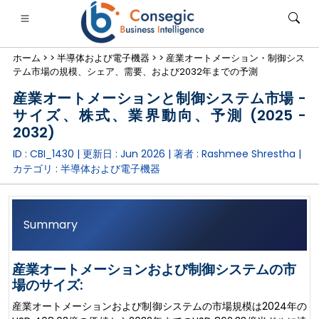
ホーム >
>
半導体および電子機器 >
>
産業オートメーション・制御シス
テム市場の規模、シェア、需要、および2032年までの予測
産業オートメーションと制御システム市場 -
サイズ、株式、業界動向、予測 (2025 -
2032)
銀行・金融・保険
• 消費財
• エネルギーと電力
• 食品・飲料
ID : CBI_1430 | 更新日 :
Jun 2026
| 著者 :
Rashmee Shrestha
|
カテゴリ :
半導体および電子機器
ログ
• ケーススタディ
Summary
産業オートメーションおよび制御システムの市
場のサイズ:
産業オートメーションおよび制御システムの市場規模は2024年の