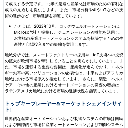
て成長する予定です。 北米の急速な産業化は市場のための有利な
成長の見通しを提供します。 また、市場分析やAIやIoTなどの技
術の進歩など、市場進捗を加速しています。
たとえば、2023年10月、ロックウェルオートメーションは、
Microsoft社と提携し、ジェネレーションAI機能を活用し、
お客様の産業オートメーションシステムを構築するための生
産性と市場投入までの短縮を実現します。
地域分析では、スマートファクトリーの採用や、IoT技術への投資
の拡大が欧州市場を牽引していることを明らかにしています。 ま
た、市場を運転する重要な要因は、産業化が進んでおり、エネル
ギー効率の高いソリューションの必要性は、中東およびアフリカ
地域における市場導入を推進しています。 さらに、製造、ヘルス
ケア、その他の産業におけるオートメーションの需要の増加は、
ラテンアメリカ地域における市場の進捗状況を舗装しています。
トップキープレーヤー&マーケットシェアインサイ
ト:
世界的な産業オートメーションおよび制御システムの市場は国民
および国際的な市場に産業オートメーションおよび制御システム