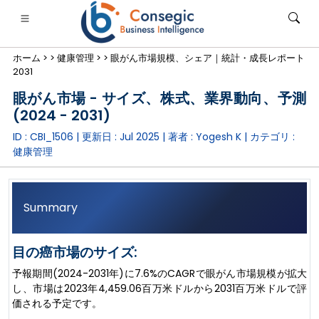
ホーム >
>
健康管理 >
>
眼がん市場規模、シェア｜統計・成長レポート
2031
眼がん市場 - サイズ、株式、業界動向、予測
(2024 - 2031)
ID : CBI_1506 | 更新日 :
Jul 2025
| 著者 :
Yogesh K
| カテゴリ :
銀行・金融・保険
• 消費財
• エネルギーと電力
• 食品・飲料
健康管理
ログ
• ケーススタディ
Summary
目の癌市場のサイズ:
予報期間(2024-2031年)に7.6%のCAGRで眼がん市場規模が拡大
し、市場は2023年4,459.06百万米ドルから2031百万米ドルで評
価される予定です。