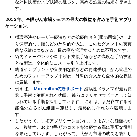
な外科技術および技術の進歩を、高める処置の結果を導きま
す。
2023年、全眼がん市場シェアの最大の収益を占める手術アプリ
ケーション。
循環療法やレーザー療法などの治療的介入(眼の回復)や、よ
り保守的な手順などの外科的介入は、このセグメントの実質
的な収益につながる、目の癌を管理するために不可欠です。
術内イメージングやロボット支援手術などの高度な手術技術
と技術は、全体的なコストを引き上げます。
軌道インプラントや審美的な眼などの再建手順、がん管理の
ためのフォローアップ手術は、外科的介入から全体的な収益
に貢献します。
例えば、
Macmillanの癌サポート
結膜性メラノマが最も頻
繁に手術で治療される状態。 彼らはクリオセラピーとして知
られている手順を採用しています。 これは、まだ存在する可
能性のあるがん細胞を凍結し、最終的にそれらを破壊しま
す。
したがって、手術アプリケーションは、さまざまな種類のが
ん、複雑性、および手順のコストを治療する際に重要な役割
を果たしています。したがって、眼がん市場の成長を後押し