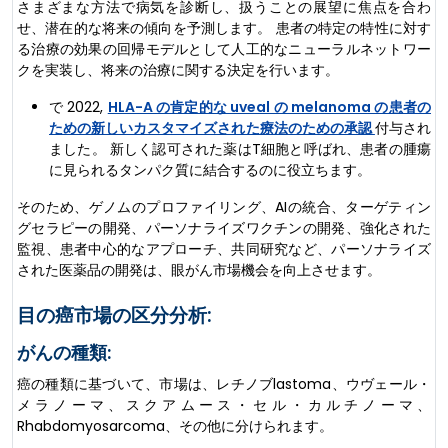
さまざまな方法で病気を診断し、扱うことの展望に焦点を合わ
せ、潜在的な将来の傾向を予測します。 患者の特定の特性に対す
る治療の効果の回帰モデルとして人工的なニューラルネットワー
クを実装し、将来の治療に関する決定を行います。
で 2022,
HLA-A の肯定的な uveal の melanoma の患者の
ための新しいカスタマイズされた療法のための承認
付与され
ました。 新しく認可された薬はT細胞と呼ばれ、患者の腫瘍
に見られるタンパク質に結合するのに役立ちます。
そのため、ゲノムのプロファイリング、AIの統合、ターゲティン
グセラピーの開発、パーソナライズワクチンの開発、強化された
監視、患者中心的なアプローチ、共同研究など、パーソナライズ
された医薬品の開発は、眼がん市場機会を向上させます。
目の癌市場の区分分析:
がんの種類:
癌の種類に基づいて、市場は、レチノブlastoma、ウヴェール・
メラノーマ、スクアムース・セル・カルチノーマ、
Rhabdomyosarcoma、その他に分けられます。