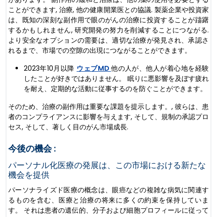
ことができます, 治療, 他の健康開業医との協議. 製薬企業や投資家
は、既知の深刻な副作用で眼のがんの治療に投資することが躊躇
するかもしれません, 研究開発の努力を削減することにつながる.
より安全なオプションの需要は、適切な治療が発見され、承認さ
れるまで、市場での空隙の出現につながることができます。
2023年10月以降
ウェブMD
他の人が、他人が着心地を経験
したことが好きではありません。 眠りに悪影響を及ぼす疲れ
を耐え、定期的な活動に従事するのを防ぐことができます。
そのため、治療の副作用は重要な課題を提示します。, 彼らは、患
者のコンプライアンスに影響を与えます, そして、規制の承認プロ
セス, そして、著しく目のがん市場成長.
今後の機会 :
パーソナル化医療の発展は、この市場における新たな
機会を提供
パーソナライズド医療の概念は、眼癌などの複雑な病気に関連す
るものを含む、医療と治療の将来に多くの約束を保持していま
す。 それは患者の遺伝的、分子および細胞プロフィールに従って