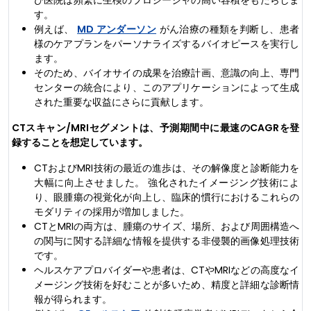
び医院は頻繁に生検のプロシージャの高い容積をもたらしま
す。
例えば、
MD アンダーソン
がん治療の種類を判断し、患者
様のケアプランをパーソナライズするバイオピースを実行し
ます。
そのため、バイオサイの成果を治療計画、意識の向上、専門
センターの統合により、このアプリケーションによって生成
された重要な収益にさらに貢献します。
CTスキャン/MRIセグメントは、予測期間中に最速のCAGRを登
録することを想定しています。
CTおよびMRI技術の最近の進歩は、その解像度と診断能力を
大幅に向上させました。 強化されたイメージング技術によ
り、眼腫瘍の視覚化が向上し、臨床的慣行におけるこれらの
モダリティの採用が増加しました。
CTとMRIの両方は、腫瘍のサイズ、場所、および周囲構造へ
の関与に関する詳細な情報を提供する非侵襲的画像処理技術
です。
ヘルスケアプロバイダーや患者は、CTやMRIなどの高度なイ
メージング技術を好むことが多いため、精度と詳細な診断情
報が得られます。