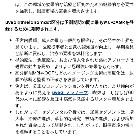
は、この領域で効果的な治療と研究のための継続的な必要性
を強調し、眼癌市場の需要を増大させます。
uvealのmelanomaの区分は予測期間の間に最も速いCAGRを登
録するために期待されます。
子宮内膜腫、成人の最も一般的な眼癌は、その発生の上昇を
見ています。 医療従事者と公衆の認知度が向上し、早期発見
と診断に貢献し、治療の要求を燃料化します。
標的療法、免疫療法、および個人化された薬のアプローチは
処置の効力を高め、よりよい忍耐強い結果をもたらす。
高分解能MRIやOCTなどのイメージング技術の高度化は、尿
腫の診断と監視の正確さを改善しています。
例えば、公正なコンプレッションを持つ人々は、より傾向が
あるように見える
uveal メラノーマ
. . 喫煙は、しばしば60
代の人々に影響を及ぼす病気を発症するリスクを増加させま
す。
したがって、セグメンタル分析では、尿腫セグメントは、増
大率、治療の進歩、革新的な研究、技術の進歩、および増加
された資金によって駆動され、したがって、眼癌市場の傾向
を運転することを示しています。