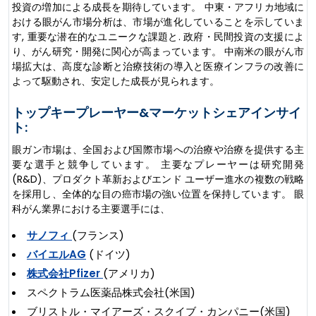
投資の増加による成長を期待しています。 中東・アフリカ地域に
おける眼がん市場分析は、市場が進化していることを示していま
す, 重要な潜在的なユニークな課題と. 政府・民間投資の支援によ
り、がん研究・開発に関心が高まっています。 中南米の眼がん市
場拡大は、高度な診断と治療技術の導入と医療インフラの改善に
よって駆動され、安定した成長が見られます。
トップキープレーヤー&マーケットシェアインサイ
ト:
眼ガン市場は、全国および国際市場への治療や治療を提供する主
要な選手と競争しています。 主要なプレーヤーは研究開発
(R&D)、プロダクト革新およびエンド ユーザー進水の複数の戦略
を採用し、全体的な目の癌市場の強い位置を保持しています。 眼
科がん業界における主要選手には、
サノフィ
(フランス)
バイエルAG
(ドイツ)
株式会社Pfizer
(アメリカ)
スペクトラム医薬品株式会社(米国)
ブリストル・マイアーズ・スクイブ・カンパニー(米国)