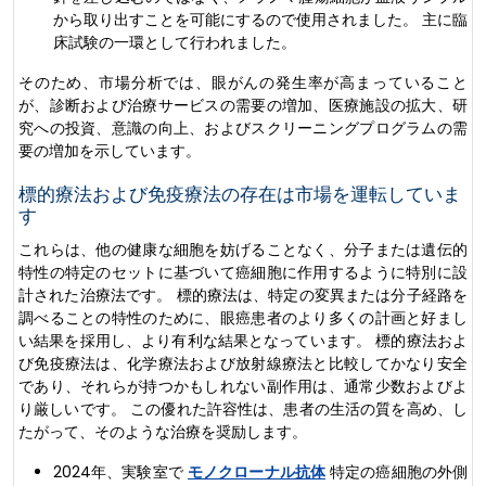
から取り出すことを可能にするので使用されました。 主に臨
床試験の一環として行われました。
そのため、市場分析では、眼がんの発生率が高まっていること
が、診断および治療サービスの需要の増加、医療施設の拡大、研
究への投資、意識の向上、およびスクリーニングプログラムの需
要の増加を示しています。
標的療法および免疫療法の存在は市場を運転していま
す
これらは、他の健康な細胞を妨げることなく、分子または遺伝的
特性の特定のセットに基づいて癌細胞に作用するように特別に設
計された治療法です。 標的療法は、特定の変異または分子経路を
調べることの特性のために、眼癌患者のより多くの計画と好まし
い結果を採用し、より有利な結果となっています。 標的療法およ
び免疫療法は、化学療法および放射線療法と比較してかなり安全
であり、それらが持つかもしれない副作用は、通常少数およびよ
り厳しいです。 この優れた許容性は、患者の生活の質を高め、し
たがって、そのような治療を奨励します。
2024年、実験室で
モノクローナル抗体
特定の癌細胞の外側