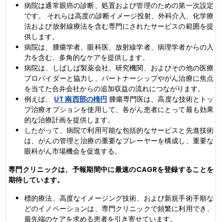
病院は通常眼癌の診断、処置および管理のための第一次設定
です。 それらは高度の診断イメージ投射、外科介入、化学療
法および放射線療法を含む専門にされたサービスの範囲を提
供します。
病院は、腫瘍学者、眼科医、放射線学者、病理学者からの入
力を含む、多角的なケアを提供します。
病院は、しばしば製薬会社、研究機関、およびその他の医療
プロバイダーと協力し、パートナーシップやがん治療に焦点
を当てた合弁会社からの追加収益の流れにつながります。
例えば、
UT 南西部の楕円
腫瘍専門医は、高度な技術とトッ
プ治療オプションを使用して、各がん患者にとって最も効果
的な治療計画を提供します。
したがって、病院で利用可能な包括的なサービスと先進技術
は、がんの管理と治療の重要なプレーヤーを構成し、重要な
眼科がん市場機会を促進する。
専門クリニックは、予報期間中に最速のCAGRを登録することを
期待しています。
標的療法、高度なイメージング技術、および新規手術手順な
どのイノベーションは、専門クリニックで頻繁に利用でき、
最先端のケアを求める患者を引き寄せています。