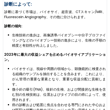
診断によって:
診断に基づく市場は、バイオサイ、超音波、CTスキャン/MRI、
Fluorescein Angiography、その他に分けられます。
診断の傾向:
生検技術の進歩は、画像誘導バイオプシーや分子プロファイ
リングなどのバイオプシー技術の進歩により、生検の手順の
精度と有効性が向上しました。
2023年に最大の収益シェアを占めるバイオサイアプリケーショ
ン。
バイオサイは、視線や周囲の領域から、顕微鏡的に検査され
る組織のサンプルを抽出することを含みます。 これにより、
がん管理の重要な要素となり、重要な収益分配に貢献しま
す。
微小針の吸引(FNA)、核針の生検、および間接的な生検を含
む別の生検技術は、位置およびタイプの目の癌によって、使
用されます。
癌の診断および処置に焦点を合わせる専門にされた中心およ