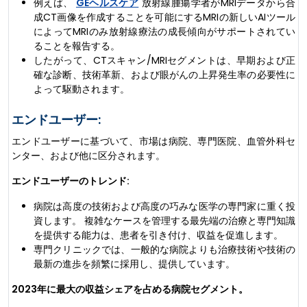
例えば、
GEヘルスケア
放射線腫瘍学者がMRIデータから合
成CT画像を作成することを可能にするMRIの新しいAIツール
によってMRIのみ放射線療法の成長傾向がサポートされてい
ることを報告する。
したがって、CTスキャン/MRIセグメントは、早期および正
確な診断、技術革新、および眼がんの上昇発生率の必要性に
よって駆動されます。
エンドユーザー:
エンドユーザーに基づいて、市場は病院、専門医院、血管外科セ
ンター、および他に区分されます。
エンドユーザーのトレンド:
病院は高度の技術および高度の巧みな医学の専門家に重く投
資します。 複雑なケースを管理する最先端の治療と専門知識
を提供する能力は、患者を引き付け、収益を促進します。
専門クリニックでは、一般的な病院よりも治療技術や技術の
最新の進歩を頻繁に採用し、提供しています。
2023年に最大の収益シェアを占める病院セグメント。