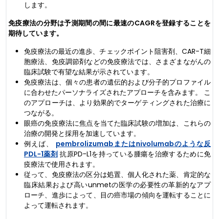
します。
免疫療法の分野は予測期間の間に最速のCAGRを登録することを
期待しています。
免疫療法の最近の進歩、チェックポイント阻害剤、CAR-T細
胞療法、免疫調節剤などの免疫療法では、さまざまながんの
臨床試験で有望な結果が示されています。
免疫療法は、個々の患者の遺伝的および分子的プロファイル
に合わせたパーソナライズされたアプローチを含みます。 こ
のアプローチは、より効果的でターゲティングされた治療に
つながる。
眼癌の免疫療法に焦点を当てた臨床試験の増加は、これらの
治療の開発と採用を加速しています。
例えば、
pembrolizumabまたはnivolumabのような反
PDL-1薬剤
抗原PD-L1を持っている腫瘍を治療するために免
疫療法で使用されます。
従って、免疫療法の区分は処置、個人化された薬、肯定的な
臨床結果および高いunmetの医学の必要性の革新的なアプ
ローチ、進歩によって、目の癌市場の傾向を運転することに
よって運転されます。