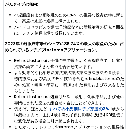
がんタイプの傾向:
小児腫瘍および網膜腫のためのR&Dの重要な投資は特に新し
く、高度の処置の選択に導きました。
ハイドロセラピスや遺伝子治療などの新規治療の研究と開発
は、レチノ芽腫市場で成長しています。
2023年の総眼癌市場のシェアの38.74%の最大の収益のために占
められているレチノブlastomaアプリケーション。
Retinoblastomaは子供の中で最もよくある眼癌で、研究と
治療の両方に大きな焦点を合わせています。
より効果的な化学療法療法療法療法療法療法療法の養護者、
標的療法および高度の外科技術を含むretinoblastomaのた
めの処置の選択の革新は、増加された費用および収入をもた
らしました。
Retinoblastomaの処置は外科、放射、化学療法および他の
専門にされた療法の組合せを含むことができます。
例えば、ほとんど
すべての小児期レチノ芽腫の3%
1歳から
14歳の子供は、主に4歳未満の子供に影響を及ぼすRB1遺伝子
の変化がある場合に引き起こされます。
したがって、レチノブlastomaアプリケーションの重要性