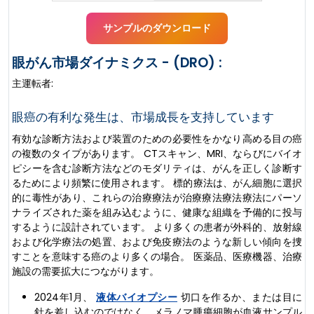
サンプルのダウンロード
眼がん市場ダイナミクス - (DRO) :
主運転者:
眼癌の有利な発生は、市場成長を支持しています
有効な診断方法および装置のための必要性をかなり高める目の癌
の複数のタイプがあります。 CTスキャン、MRI、ならびにバイオ
ピシーを含む診断方法などのモダリティは、がんを正しく診断す
るためにより頻繁に使用されます。 標的療法は、がん細胞に選択
的に毒性があり、これらの治療療法が治療療法療法療法にパーソ
ナライズされた薬を組み込むように、健康な組織を予備的に投与
するように設計されています。 より多くの患者が外科的、放射線
および化学療法の処置、および免疫療法のような新しい傾向を捜
すことを意味する癌のより多くの場合。 医薬品、医療機器、治療
施設の需要拡大につながります。
2024年1月、
液体バイオプシー
切口を作るか、または目に
針を差し込むのではなく、メラノマ腫瘍細胞が血液サンプル