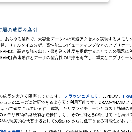
市場の成長を牽引
れ、あらゆる業界で、大容量データへの高速アクセスを実現するメモリ
学習、リアルタイム分析、高性能コンピューティングなどのアプリケー
RAMは、高速な読み出し・書き込み速度を提供することでこの課題に
RAMは高速動作とデータの整合性の維持を両立し、重要なアプリケー
場の成長を大きく阻害しています。
フラッシュメモリ
、EEPROM、
FRA
ションのニーズに対応できるよう広く利用可能です。DRAMやNANDフ
によって確立されています。成熟したサプライチェーンとコスト効率の
存のメモリ技術の継続的な進歩により、その性能と効率性は向上し続け
MRAMの現実的な代替手段としての魅力をさらに低下させる可能性があり
能強化を発表
しました。この強化は、企業が同様の用途に磁気抵抗RAM