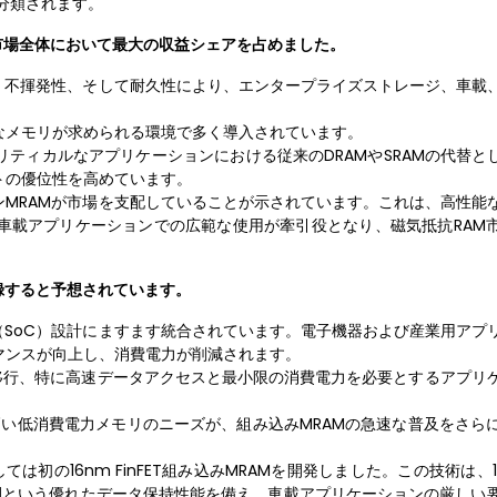
分類されます。
M市場全体において最大の収益シェアを占めました。
、不揮発性、そして耐久性により、エンタープライズストレージ、車載
なメモリが求められる環境で多く導入されています。
ティカルなアプリケーションにおける従来のDRAMやSRAMの代替とし
トの優位性を高めています。
MRAMが市場を支配していることが示されています。これは、高性能
車載アプリケーションでの広範な使用が牽引役となり、磁気抵抗RAM
録すると予想されています。
（SoC）設計にますます統合されています。電子機器および産業用アプ
マンスが向上し、消費電力が削減されます。
移行、特に高速データアクセスと最小限の消費電力を必要とするアプリ
高い低消費電力メモリのニーズが、組み込みMRAMの急速な普及をさら
ては初の16nm FinFET組み込みMRAMを開発しました。この技術は、
年間という優れたデータ保持性能を備え、車載アプリケーションの厳しい