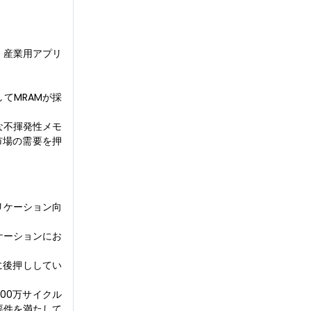
、産業用アプリ
てMRAMが採
な不揮発性メモ
市場の需要を押
リケーション向
ケーションにお
に後押ししてい
100万サイクル
要件を満たして