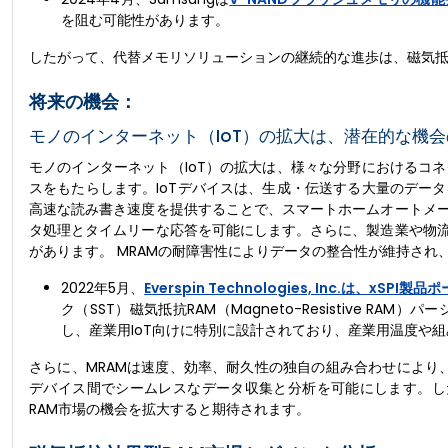
を阻む可能性があります。
したがって、代替メモリソリューションの継続的な進歩は、磁気抵
将来の機会：
モノのインターネット（IoT）の拡大は、潜在的な機
モノのインターネット（IoT）の拡大は、様々な分野におけるコ
スをもたらします。IoTデバイスは、生成・伝送する大量のデー
高速な読み書き速度を提供することで、スマートホームオートメ
タ処理とタイムリーな応答を可能にします。さらに、製造業や物
があります。 MRAMの耐障害性によりデータの整合性が維持され
2022年5月、
Everspin Technologies, Inc.は、xS
ク（SST）磁気抵抗RAM（Magneto-Resistive 
し、産業用IoT向けに特別に設計されており、産業用温度や
さらに、MRAMは速度、効率、耐久性の独自の組み合わせにより
デバイス間でシームレスなデータ収集と分析を可能にします。した
RAM市場の機会を拡大すると期待されます。