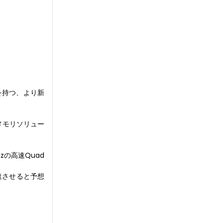
を持つ、より新
メモリソリュー
Hzの高速Quad
。
速させると予想