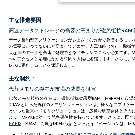
主な推進要因:
高速データストレージの需要の高まりが磁気抵抗RAM
データ集約型アプリケーションがさまざまな分野で急増するにつ
の需要はかつてないほど高まっています。人工知能（AI）、機械
大な量のデータを高速に処理できるメモリシステムが必要です。M
へのアクセスと処理にかかる時間を大幅に短縮します。さらに、M
レスに動作することを保証します。
主な制約：
代替メモリの存在が市場の成長を阻害
代替メモリ技術の存在は、磁気抵抗効果型RAM（MRRAM）市
DRAMといった既存のメモリソリューションは、様々なアプリケー
といった従来のメモリソリューションは、広範な研究開発と導入
より、MRAMに対して競争優位性を持っています。さらに、既
NAND
、FRAM、高度なDRAM設計といったイノベーションは、
2024年4月、Samsungは
V-NANDフラッシュメモリの機