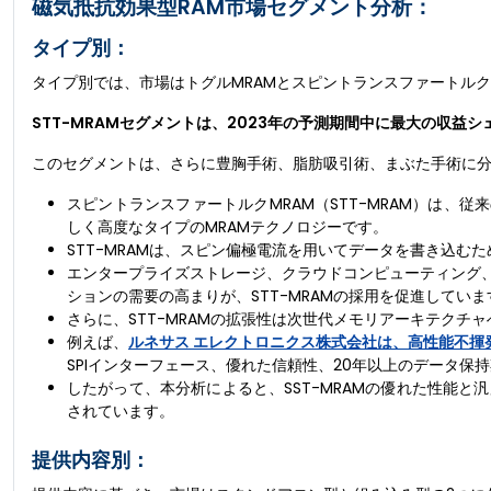
磁気抵抗効果型RAM市場セグメント分析：
タイプ別：
タイプ別では、市場はトグルMRAMとスピントランスファートルクM
STT-MRAMセグメントは、2023年の予測期間中に最大の収益
このセグメントは、さらに豊胸手術、脂肪吸引術、まぶた手術に
スピントランスファートルクMRAM（STT-MRAM）は、
しく高度なタイプのMRAMテクノロジーです。
STT-MRAMは、スピン偏極電流を用いてデータを書き込む
エンタープライズストレージ、クラウドコンピューティング
ションの需要の高まりが、STT-MRAMの採用を促進していま
さらに、STT-MRAMの拡張性は次世代メモリアーキテク
例えば、
ルネサス エレクトロニクス株式会社は、高性能不揮発性
SPIインターフェース、優れた信頼性、20年以上のデータ保持期
したがって、本分析によると、SST-MRAMの優れた性能
されています。
提供内容別：