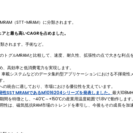
RAM（STT-MRAM）に分類されます。
シェアと最も高いCAGRを占めました。
分類されます。手術など。
従来のトグルMRAMと比較して、速度、耐久性、拡張性の点で大きな利点
ため、高効率と低消費電力を実現します。
、車載システムなどのデータ集約型アプリケーションにおける不揮発性
す。
チャへの統合に適しており、市場における優位性を支えています。
SST MRAMであるM1016204シリーズを発表しました。
最大108M
間を特徴とし、-40℃～+150℃の産業用温度範囲で1.8Vで動作します
と汎用性は、磁気抵抗RAM市場のトレンドを牽引し、今後もその成長を加