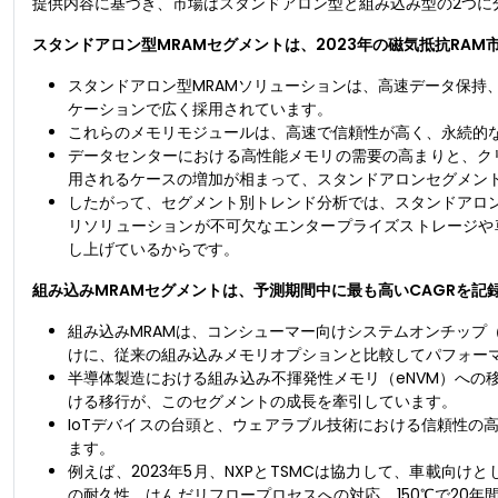
提供内容に基づき、市場はスタンドアロン型と組み込み型の2つに
スタンドアロン型MRAMセグメントは、2023年の磁気抵抗RA
スタンドアロン型MRAMソリューションは、高速データ保持
ケーションで広く採用されています。
これらのメモリモジュールは、高速で信頼性が高く、永続的
データセンターにおける高性能メモリの需要の高まりと、クリ
用されるケースの増加が相まって、スタンドアロンセグメン
したがって、セグメント別トレンド分析では、スタンドアロン
リソリューションが不可欠なエンタープライズストレージや
し上げているからです。
組み込みMRAMセグメントは、予測期間中に最も高いCAGRを記
組み込みMRAMは、コンシューマー向けシステムオンチップ
けに、従来の組み込みメモリオプションと比較してパフォー
半導体製造における組み込み不揮発性メモリ（eNVM）への
ける移行が、このセグメントの成長を牽引しています。
IoTデバイスの台頭と、ウェアラブル技術における信頼性の
ます。
例えば、2023年5月、NXPとTSMCは協力して、車載向けとし
の耐久性、はんだリフロープロセスへの対応、150℃で20