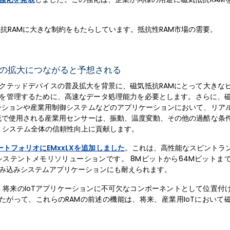
抗RAMに大きな制約をもたらしています。抵抗性RAM市場の需要。
会の拡大につながると予想される
ネクテッドデバイスの普及拡大を背景に、磁気抵抗RAMにとって大きな
タを管理するために、高速なデータ処理能力を必要とします。さらに、磁
ーションや産業用制御システムなどのアプリケーションにおいて、リア
流で使用される産業用センサーは、振動、温度変動、その他の過酷な条
、システム全体の信頼性向上に貢献します。
PI製品ポートフォリオにEMxxLXを追加しました
。これは、高性能なスピントラ
RAM）パーシステントメモリソリューションです。 8Mビットから64Mビット
組み込みシステムアプリケーションにも耐えられます。
、将来のIoTアプリケーションに不可欠なコンポーネントとして位置付
がって、これらのRAMの前述の機能は、将来、産業用IoTにおいて