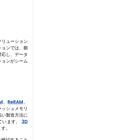
ソリューション
ションでは、膨
対応し、データ
ションがシーム
M
、
ReRAM
、
ラッシュメモリ
高い製造方法に
ています。
3D
ます。
を検討すること