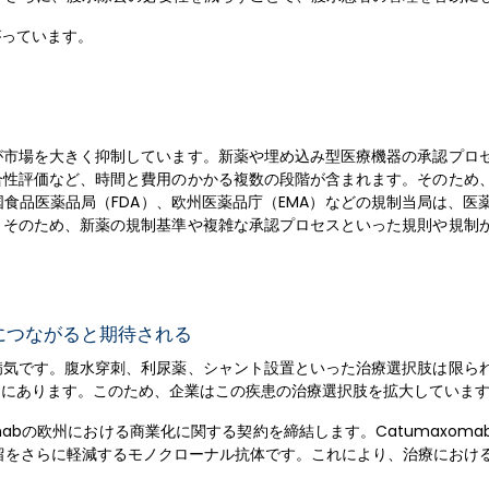
がっています。
が市場を大きく抑制しています。新薬や埋め込み型医療機器の承認プロ
合性評価など、時間と費用のかかる複数の段階が含まれます。そのため
食品医薬品局（FDA）、欧州医薬品庁（EMA）などの規制当局は、医
。そのため、新薬の規制基準や複雑な承認プロセスといった規則や規制
につながると期待される
病気です。腹水穿刺、利尿薬、シャント設置といった治療選択肢は限ら
向にあります。このため、企業はこの疾患の治療選択肢を拡大していま
umaxomabの欧州における商業化に関する契約を締結します。Catumaxom
留をさらに軽減するモノクローナル抗体です。これにより、治療におけ