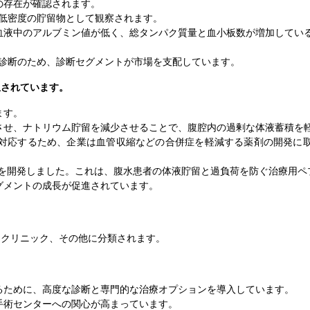
の存在が確認されます。
む低密度の貯留物として観察されます。
血液中のアルブミン値が低く、総タンパク質量と血小板数が増加してい
定診断のため、診断セグメントが市場を支配しています。
想されています。
ます。
させ、ナトリウム貯留を減少させることで、腹腔内の過剰な体液蓄積を
対応するため、企業は血管収縮などの合併症を軽減する薬剤の開発に
05を開発しました。これは、腹水患者の体液貯留と過負荷を防ぐ治療用ペ
グメントの成長が促進されています。
門クリニック、その他に分類されます。
るために、高度な診断と専門的な治療オプションを導入しています。
手術センターへの関心が高まっています。