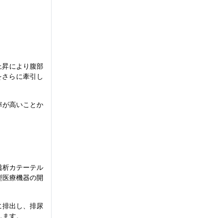
上昇により腹部
をさらに牽引し
率が高いことか
透析カテーテル
型医療機器の開
に排出し、排尿
します。