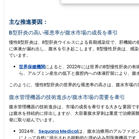
主な推進要因：
B型肝炎の高い罹患率が腹水市場の成長を牽引
慢性B型肝炎は、B型肝炎ウイルスによる長期感染症で、肝機能の
に体液が漏れ出し、腹水を引き起こします。B型慢性肝炎は、感
ています。
世界保健機関
によると、2022年には世界のB型慢性肝炎の有
ら、アルブミン産生の低下と腹腔内への体液貯留により、腹
このように、慢性B型肝炎の世界的な罹患率の高さは、腹水市場の
腹水管理機器の技術進歩が腹水市場の需要を牽引
腹水管理機器の技術進歩は、市場の成長を牽引する大きな要因です
は腹水を持続的に排出しますが、大容量腹水穿​​刺は重度で治療
発に取り組んでいます。
2024年、
Sequana Medical
は、腹水治療用のアルファポ
によって自然に排出される能動的な埋め込み型医療機器です