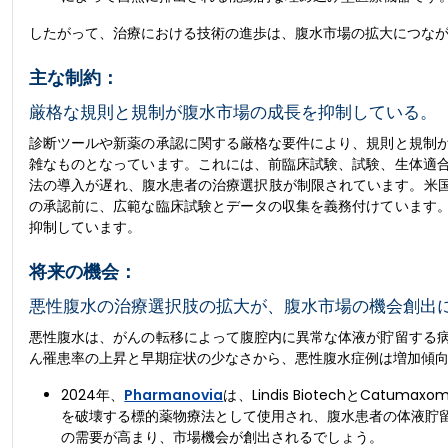
したがって、治療における技術の進歩は、腹水市場の拡大につな
主な制約：
厳格な規則と規制が腹水市場の成長を抑制している。
診断ツールや新薬の承認に関する厳格な要件により、規則と規制
雑なものとなっています。これには、前臨床試験、試験、生体適
法の導入が遅れ、腹水患者の治療選択肢が制限されています。米国
の承認前に、広範な臨床試験とデータの収集を義務付けています
抑制しています。
将来の機会：
悪性腹水の治療選択肢の拡大が、腹水市場の機会創出
悪性腹水は、がんの転移によって腹腔内に異常な体液が貯留する
ん罹患率の上昇と早期症状の少なさから、悪性腹水症例は増加傾
2024年、
Pharmanovia
は、Lindis BiotechとCat
を破壊する標的薬物療法として使用され、腹水患者の体液貯
の需要が高まり、市場機会が創出されるでしょう。