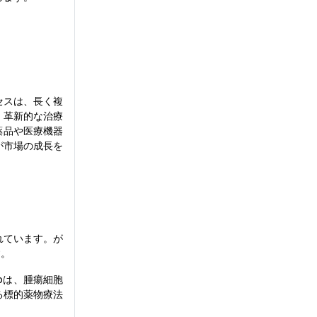
セスは、長く複
、革新的な治療
薬品や医療機器
が市場の成長を
れています。が
す。
abは、腫瘍細胞
る標的薬物療法