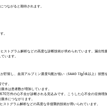
出につながると期待されます。
ます。
波ヒストグラム解析などの高度な診断技術が求められています。漏出性
しています。
が貯留し、血清アルブミン濃度勾配が低い（SAAG 1.1g/dL以上）状
因です。
性腹水は患者数が増加しています。
で670万件の心不全が診断される見込みです。こうした心不全の症例増
性腹水につながります。
波ヒストグラム解析などの高度な非侵襲的技術が用いられています。