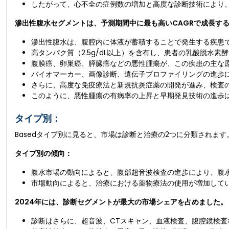
したがって、心不全の症例数の増加と高度な診断技術により
滲出性腹水セグメントは、予測期間中に最も高いCAGRで成長す
滲出性腹水は、腹腔内に体液が蓄積することで発生する疾患
高タンパク質（2.5g/dL以上）を含有し、患者の乳酸脱水素
腹膜癌、卵巣癌、膵臓癌などの悪性腫瘍が、この疾患の主な
バイオマーカー、画像診断、遺伝子プロファイリングの進歩
さらに、高度な免疫療法と新規抗炎症薬の開発が進み、検査
このように、悪性腫瘍の有病率の上昇と早期発見技術の進歩
タイプ別：
Basedタイプ別に見ると、市場は診断と治療の2つに分類されます
タイプ別の傾向：
腹水市場の動向によると、腹部超音波検査の進歩により、腹
市場動向によると、治療における薬物療法の使用が増加して
2024年には、診断セグメントが最大の市場シェアを占めました。
診断はさらに、超音波、CTスキャン、血液検査、腹腔鏡検査