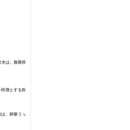
腹水は、腹膜癌
態を特徴とする疾
加は、静脈うっ