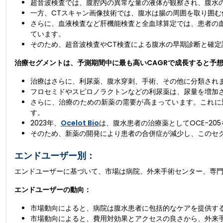
超音波検査では、腹腔内の異常な量の液体が観察され、腹水
一方、CTスキャン画像技術では、腹水は腸の周囲を取り囲
さらに、血液検査など肝機能検査と全血球算定では、患者の
ています。
そのため、超音波検査やCT検査による腹水の早期診断と確
治療セグメントは、予測期間中に最も高いCAGRで成長すると予
治療はさらに、利尿薬、腹水穿刺、手術、その他に分類され
フロセミドやスピロノラクトンなどの利尿薬は、尿量を増加
さらに、治療のための新薬の需要が高まっています。これに
す。
2023年、
Ocelot Bio
は、腹水患者の治療薬としてOCE-2
そのため、新薬の開発により患者の合併症が減少し、このセ
エンドユーザー別：
エンドユーザーに基づいて、市場は病院、外来手術センター、専
エンドユーザーの動向：
市場動向によると、病院は腹水患者に包括的なケアを提供す
市場動向によると、費用対効果とアクセスの良さから、外来