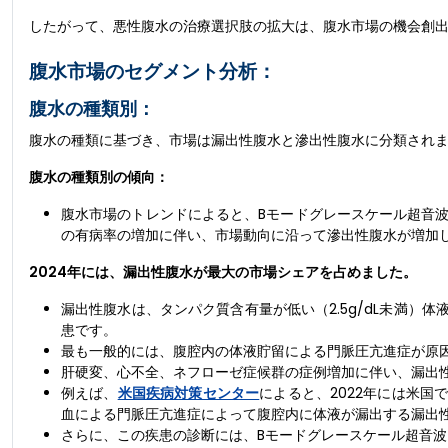
したがって、悪性腹水の治療選択肢の拡大は、腹水市場の機会創
腹水市場のセグメント分析：
腹水の種類別：
腹水の種類に基づき、市場は漏出性腹水と滲出性腹水に分類され
腹水の種類別の傾向：
腹水市場のトレンドによると、Bモードグレースケール超音
の有病率の増加に伴い、市場動向に沿って滲出性腹水が増加
2024年には、漏出性腹水が最大の市場シェアを占めました。
漏出性腹水は、タンパク質含有量が低い（2.5g/dL未満）体液
患です。
最も一般的には、腹腔内の体液貯留による門脈圧亢進症が原
肝硬変、心不全、ネフローゼ症候群の症例増加に伴い、漏出
例えば、
米国疾病対策センター
によると、2022年には米国
血による門脈圧亢進症によって腹腔内に体液が漏出する漏出
さらに、この疾患の診断には、Bモードグレースケール超音