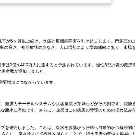
低下が6ヶ月以上続き、炎症と肝機能障害を引き起こします。門脈圧の
染率の高さ、初期症状の少なさ、人口増加により増加傾向にあり、市場
病率は2億5,400万人に達すると予測されています。慢性B型肝炎の罹患
水患者数が増加しました。
需要増加につながっています。
。腹膜カテーテルシステムや大容量腹水穿​​刺などがその例です。腹膜
困難な腹水に有効です。さらに、企業はこの疾患の管理のための埋め込み
ンプを発売しました。これは、腹水を腹部から膀胱へ自動的かつ持続的
。さらに、腹水除去の必要性を減らすことで、腹水患者の管理を容易に