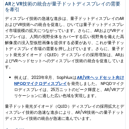
ARとVR技術の統合が量子ドットディスプレイの需要
を牽引
ディスプレイ技術の急速な進歩は、量子ドットディスプレイのAR
およびVR技術への統合を促進し、ひいては量子ドットディスプレ
イ市場規模の拡大につながっています。さらに、ARおよびVRディ
スプレイは、人間の視野全体をカバーする広い視野角を備えた高
解像度の没入型仮想画像を提供する必要があり、これが量子ドッ
トディスプレイ市場の需要を押し上げています。さらに、量子ド
ット発光ダイオード（QLED）ディスプレイの採用増加は、ARお
よびVRヘッドセットへのディスプレイ技術の統合を促進していま
す。
例えば、2023年8月、Saphluxは
AR/VRヘッドセット向け
NPQDマイクロディスプレイ
を発売しました。 NPQDマイク
ロディスプレイは、25万ニットのピーク輝度と、AR/VRアプ
リケーションに適した広い色域を実現します。
量子ドット発光ダイオード（QLED）ディスプレイの採用拡大とデ
ィスプレイ技術の急速な進歩により、AR/VR技術への量子ドット
ディスプレイ技術の統合が急速に進んでいます。