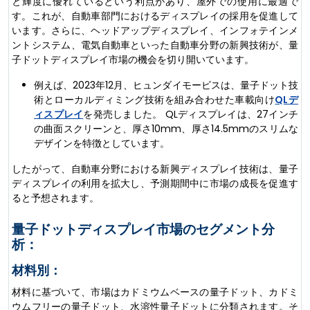
と輝度に優れているという利点があり、屋外での使用に最適で
す。これが、自動車部門におけるディスプレイの採用を促進して
います。さらに、ヘッドアップディスプレイ、インフォテインメ
ントシステム、電気自動車といった自動車分野の新興技術が、量
子ドットディスプレイ市場の機会を切り開いています。
例えば、2023年12月、ヒュンダイモービスは、量子ドット技
術とローカルディミング技術を組み合わせた車載向け
QLデ
ィスプレイ
を発売しました。 QLディスプレイは、27インチ
の曲面スクリーンと、厚さ10mm、厚さ14.5mmのスリムな
デザインを特徴としています。
したがって、自動車分野における新興ディスプレイ技術は、量子
ディスプレイの利用を拡大し、予測期間中に市場の成長を促進す
ると予想されます。
量子ドットディスプレイ市場のセグメント分
析：
材料別：
材料に基づいて、市場はカドミウムベースの量子ドット、カドミ
ウムフリーの量子ドット、水溶性量子ドットに分類されます。そ