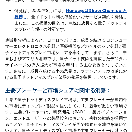
例えば、2020年8月には、
NanosysはShoei Chemicalと
提携し
、量子ドット材料の供給およびサービス契約を締結し
ました。この提携の目的は、急速に成長する量子ドットディ
スプレイ市場への対応です。
地域別分析によると、ヨーロッパでは、成長を続けるコンシュー
マーエレクトロニクス分野と医療機器などのヘルスケア分野が量
子ドットディスプレイ市場シェアを牽引しています。さらに、中
東およびアフリカ地域では、量子ドット技術を搭載したデジタル
サイネージの導入拡大が市場を牽引する主な要因となっていま
す。さらに、成長を続ける小売業界は、ラテンアメリカ地域にお
ける量子ドットディスプレイ業界の発展を後押ししています。
主要プレーヤーと市場シェアに関する洞察：
世界の量子ドットディスプレイ市場は、主要プレーヤーが国内外
の市場にディスプレイ製品を提供しており、競争が激しい市場で
す。主要プレーヤーは、研究開発（R&D）、製品イノベーショ
ン、エンドユーザーへの製品投入において、複数の戦略を採用す
ることで、量子ドットディスプレイ業界で確固たる地位を築いて
います。量子ドットディスプレイ市場の主要プレーヤーは以下の