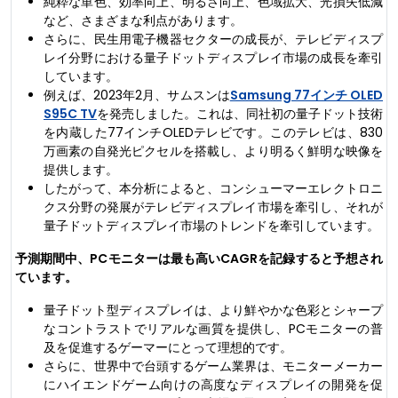
純粋な単色、効率向上、明るさ向上、色域拡大、光損失低減
など、さまざまな利点があります。
さらに、民生用電子機器セクターの成長が、テレビディスプ
レイ分野における量子ドットディスプレイ市場の成長を牽引
しています。
例えば、2023年2月、サムスンは
Samsung 77インチ OLED
S95C TV
を発売しました。これは、同社初の量子ドット技術
を内蔵した77インチOLEDテレビです。このテレビは、830
万画素の自発光ピクセルを搭載し、より明るく鮮明な映像を
提供します。
したがって、本分析によると、コンシューマーエレクトロニ
クス分野の発展がテレビディスプレイ市場を牽引し、それが
量子ドットディスプレイ市場のトレンドを牽引しています。
予測期間中、PCモニターは最も高いCAGRを記録すると予想され
ています。
量子ドット型ディスプレイは、より鮮やかな色彩とシャープ
なコントラストでリアルな画質を提供し、PCモニターの普
及を促進するゲーマーにとって理想的です。
さらに、世界中で台頭するゲーム業界は、モニターメーカー
にハイエンドゲーム向けの高度なディスプレイの開発を促