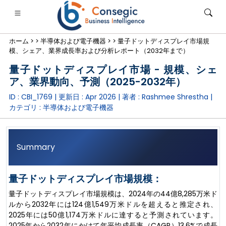
ホーム >
>
半導体および電子機器 >
>
量子ドットディスプレイ市場規
模、シェア、業界成長率および分析レポート（2032年まで）
量子ドットディスプレイ市場 - 規模、シェ
ア、業界動向、予測（2025-2032年）
ID : CBI_1769 | 更新日 :
Apr 2026
| 著者 :
Rashmee Shrestha
|
銀行・金融・保険
• 消費財
• エネルギーと電力
• 食品・飲料
カテゴリ :
半導体および電子機器
ログ
• ケーススタディ
Summary
量子ドットディスプレイ市場規模：
量子ドットディスプレイ市場規模は、2024年の44億8,285万米ド
ルから2032年には124億1,549万米ドルを超えると推定され、
2025年には50億1,174万米ドルに達すると予測されています。
2025年から2032年にかけて年平均成長率（CAGR）13.6%で成長