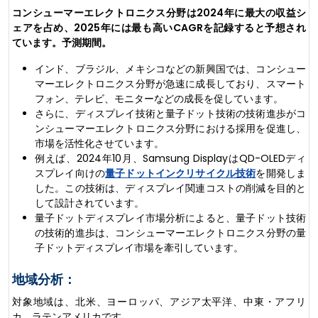
コンシューマーエレクトロニクス分野は2024年に最大の収益シ
ェアを占め、2025年には最も高いCAGRを記録すると予想され
ています。予測期間。
インド、ブラジル、メキシコなどの新興国では、コンシュー
マーエレクトロニクス分野が急速に成長しており、スマート
フォン、テレビ、モニターなどの成長を促しています。
さらに、ディスプレイ技術と量子ドット技術の技術進歩がコ
ンシューマーエレクトロニクス分野における採用を促進し、
市場を活性化させています。
例えば、2024年10月、Samsung DisplayはQD-OLEDディ
スプレイ向けの
量子ドットインクリサイクル技術
を開発しま
した。この技術は、ディスプレイ関連コストの削減を目的と
して設計されています。
量子ドットディスプレイ市場分析によると、量子ドット技術
の技術的進歩は、コンシューマーエレクトロニクス分野の量
子ドットディスプレイ市場を牽引しています。
地域分析：
対象地域は、北米、ヨーロッパ、アジア太平洋、中東・アフリ
カ、ラテンアメリカです。