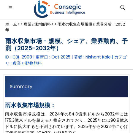
ホーム >
>
農業と動物飼料 >
>
雨水の収集市場規模と業界分析 - 2032
年
雨水収集市場 - 規模、シェア、業界動向、予
測（2025-2032年）
ID : CBI_2908 | 更新日 :
Oct 2025
| 著者 :
Nishant Kale
| カテゴ
銀行・金融・保険
• 消費財
• エネルギーと電力
• 食品・飲料
リ :
農業と動物飼料
ログ
• ケーススタディ
Summary
雨水収集市場規模：
雨水収集市場規模は、2024年の84.3億米ドルから2032年には
175.3億米ドルを超えると推定されており、2025年には90.9億米
ドルに拡大すると予測されています。2025年から2032年にかけ
て年平均成長率（CAGR）は9.6%です。