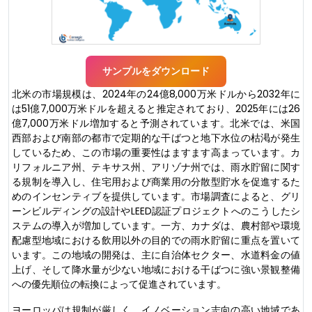
サンプルをダウンロード
北米の市場規模は、2024年の24億8,000万米ドルから2032年に
は51億7,000万米ドルを超えると推定されており、2025年には26
億7,000万米ドル増加すると予測されています。北米では、米国
西部および南部の都市で定期的な干ばつと地下水位の枯渇が発生
しているため、この市場の重要性はますます高まっています。カ
リフォルニア州、テキサス州、アリゾナ州では、雨水貯留に関す
る規制を導入し、住宅用および商業用の分散型貯水を促進するた
めのインセンティブを提供しています。市場調査によると、グリ
ーンビルディングの設計やLEED認証プロジェクトへのこうしたシ
ステムの導入が増加しています。一方、カナダは、農村部や環境
配慮型地域における飲用以外の目的での雨水貯留に重点を置いて
います。この地域の開発は、主に自治体セクター、水道料金の値
上げ、そして降水量が少ない地域における干ばつに強い景観整備
への優先順位の転換によって促進されています。
ヨーロッパは規制が厳しく、イノベーション志向の高い地域であ