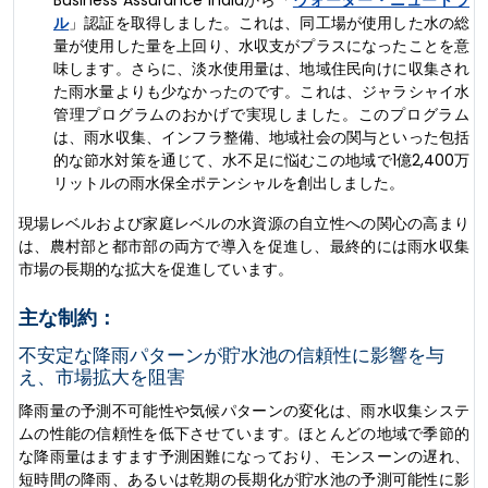
ル
」認証を取得しました。これは、同工場が使用した水の総
量が使用した量を上回り、水収支がプラスになったことを意
味します。さらに、淡水使用量は、地域住民向けに収集され
た雨水量よりも少なかったのです。これは、ジャラシャイ水
管理プログラムのおかげで実現しました。このプログラム
は、雨水収集、インフラ整備、地域社会の関与といった包括
的な節水対策を通じて、水不足に悩むこの地域で1億2,400万
リットルの雨水保全ポテンシャルを創出しました。
現場レベルおよび家庭レベルの水資源の自立性への関心の高まり
は、農村部と都市部の両方で導入を促進し、最終的には雨水収集
市場の長期的な拡大を促進しています。
主な制約：
不安定な降雨パターンが貯水池の信頼性に影響を与
え、市場拡大を阻害
降雨量の予測不可能性や気候パターンの変化は、雨水収集システ
ムの性能の信頼性を低下させています。ほとんどの地域で季節的
な降雨量はますます予測困難になっており、モンスーンの遅れ、
短時間の降雨、あるいは乾期の長期化が貯水池の予測可能性に影