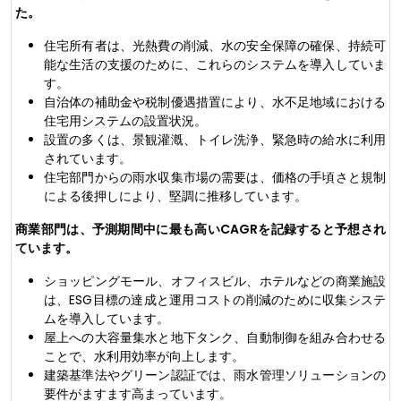
た。
住宅所有者は、光熱費の削減、水の安全保障の確保、持続可
能な生活の支援のために、これらのシステムを導入していま
す。
自治体の補助金や税制優遇措置により、水不足地域における
住宅用システムの設置状況。
設置の多くは、景観灌漑、トイレ洗浄、緊急時の給水に利用
されています。
住宅部門からの雨水収集市場の需要は、価格の手頃さと規制
による後押しにより、堅調に推移しています。
商業部門は、予測期間中に最も高いCAGRを記録すると予想され
ています。
ショッピングモール、オフィスビル、ホテルなどの商業施設
は、ESG目標の達成と運用コストの削減のために収集システ
ムを導入しています。
屋上への大容量集水と地下タンク、自動制御を組み合わせる
ことで、水利用効率が向上します。
建築基準法やグリーン認証では、雨水管理ソリューションの
要件がますます高まっています。