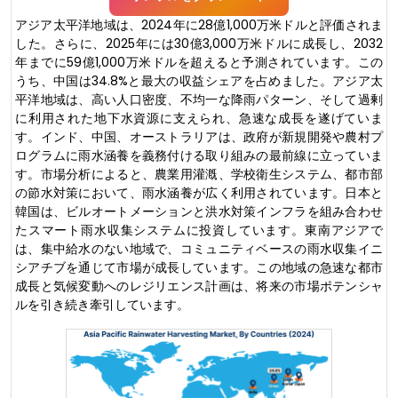
アジア太平洋地域は、2024年に28億1,000万米ドルと評価されま
した。さらに、2025年には30億3,000万米ドルに成長し、2032
年までに59億1,000万米ドルを超えると予測されています。この
うち、中国は34.8%と最大の収益シェアを占めました。アジア太
平洋地域は、高い人口密度、不均一な降雨パターン、そして過剰
に利用された地下水資源に支えられ、急速な成長を遂げていま
す。インド、中国、オーストラリアは、政府が新規開発や農村プ
ログラムに雨水涵養を義務付ける取り組みの最前線に立っていま
す。市場分析によると、農業用灌漑、学校衛生システム、都市部
の節水対策において、雨水涵養が広く利用されています。日本と
韓国は、ビルオートメーションと洪水対策インフラを組み合わせ
たスマート雨水収集システムに投資しています。東南アジアで
は、集中給水のない地域で、コミュニティベースの雨水収集イニ
シアチブを通じて市場が成長しています。この地域の急速な都市
成長と気候変動へのレジリエンス計画は、将来の市場ポテンシャ
ルを引き続き牽引しています。