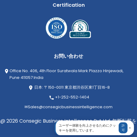
Certification
お問い合わせ
Office No. 406, 4th Floor Suratwala Mark Plazzo Hinjewadi,
Pune 411057 India
日本: 〒150-0011 東京都渋谷区東1丁目16-8
+1-252-552-1404
✉
Sales@consegicbusinessintelligence.com
@ 2026 Consegic Business Intelligence Pvt Ltd. 無断転載を
ユーザー体験を向上させるためにクッ
許
×
禁じます
キーを使用しています。
可