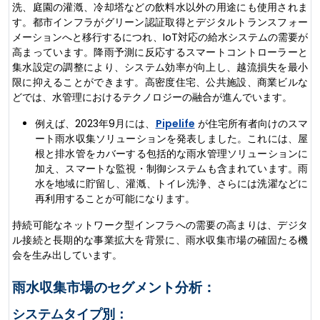
洗、庭園の灌漑、冷却塔などの飲料水以外の用途にも使用されま
す。都市インフラがグリーン認証取得とデジタルトランスフォー
メーションへと移行するにつれ、IoT対応の給水システムの需要が
高まっています。降雨予測に反応するスマートコントローラーと
集水設定の調整により、システム効率が向上し、越流損失を最小
限に抑えることができます。高密度住宅、公共施設、商業ビルな
どでは、水管理におけるテクノロジーの融合が進んでいます。
例えば、2023年9月には、
Pipelife
が住宅所有者向けのスマ
ート雨水収集ソリューションを発表しました。これには、屋
根と排水管をカバーする包括的な雨水管理ソリューションに
加え、スマートな監視・制御システムも含まれています。雨
水を地域に貯留し、灌漑、トイレ洗浄、さらには洗濯などに
再利用することが可能になります。
持続可能なネットワーク型インフラへの需要の高まりは、デジタ
ル接続と長期的な事業拡大を背景に、雨水収集市場の確固たる機
会を生み出しています。
雨水収集市場のセグメント分析：
システムタイプ別：