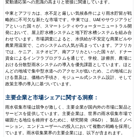
変動適応策への意識の高まりと密接に関連しています。
中東とアフリカは、水不足と厳しい気候条件により雨水貯留が戦
略的に不可欠な新たな市場です。中東では、UAEやサウジアラビ
アといった国々が、スマートシティやウォーターニュートラル開
発において、屋上貯水槽システムと地下貯水槽システムを組み合
わせています。市場調査によると、水供給が不安定な商業ビルや
農業用温室で、このシステムの人気が高まっています。アフリカ
では、ケニア、エチオピア、南アフリカといった国々が、ドナー
資金によるインフラプログラムを通じて、学校、診療所、農場に
おける分散型雨水システムの導入を優先課題としています。ほと
んどの地域で集中型水道へのアクセスが低いため、この地域にお
ける普及は、価格の手頃さ、モジュール式システム設計、そして
政策主導の導入に基づいています。
主要企業と市場シェアに関する洞察：
雨水収集市場は競争が激しく、主要企業が国内外の市場に製品と
サービスを提供しています。主要企業は、世界の雨水収集市場で
確固たる地位を維持するために、研究開発（R&D）、製品イノベ
ーション、エンドユーザーへの投入において複数の戦略を採用し
ています。雨水収集業界の主要企業には、以下が含まれます。