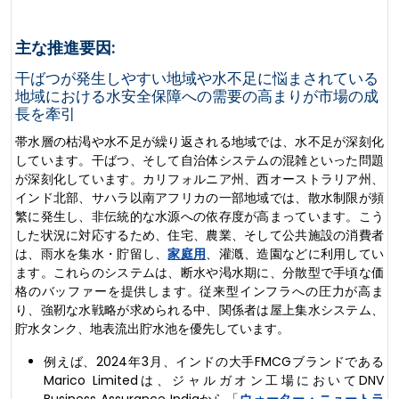
主な推進要因:
干ばつが発生しやすい地域や水不足に悩まされている
地域における水安全保障への需要の高まりが市場の成
長を牽引
帯水層の枯渇や水不足が繰り返される地域では、水不足が深刻化
しています。干ばつ、そして自治体システムの混雑といった問題
が深刻化しています。カリフォルニア州、西オーストラリア州、
インド北部、サハラ以南アフリカの一部地域では、散水制限が頻
繁に発生し、非伝統的な水源への依存度が高まっています。こう
した状況に対応するため、住宅、農業、そして公共施設の消費者
は、雨水を集水・貯留し、
家庭用
、灌漑、造園などに利用してい
ます。これらのシステムは、断水や渇水期に、分散型で手頃な価
格のバッファーを提供します。従来型インフラへの圧力が高ま
り、強靭な水戦略が求められる中、関係者は屋上集水システム、
貯水タンク、地表流出貯水池を優先しています。
例えば、2024年3月、インドの大手FMCGブランドである
Marico Limitedは、ジャルガオン工場においてDNV
Business Assurance Indiaから「
ウォーター・ニュートラ