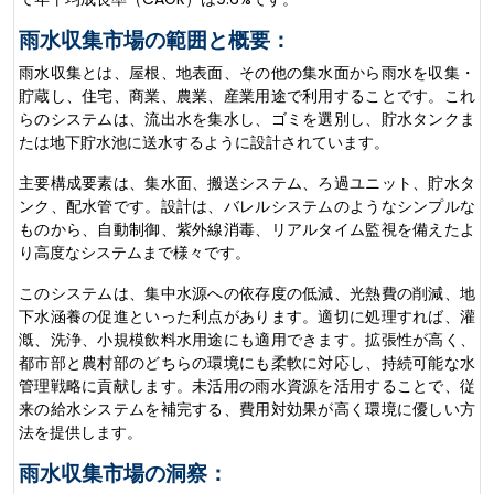
雨水収集市場の範囲と概要：
雨水収集とは、屋根、地表面、その他の集水面から雨水を収集・
貯蔵し、住宅、商業、農業、産業用途で利用することです。これ
らのシステムは、流出水を集水し、ゴミを選別し、貯水タンクま
たは地下貯水池に送水するように設計されています。
主要構成要素は、集水面、搬送システム、ろ過ユニット、貯水タ
ンク、配水管です。設計は、バレルシステムのようなシンプルな
ものから、自動制御、紫外線消毒、リアルタイム監視を備えたよ
り高度なシステムまで様々です。
このシステムは、集中水源への依存度の低減、光熱費の削減、地
下水涵養の促進といった利点があります。適切に処理すれば、灌
漑、洗浄、小規模飲料水用途にも適用できます。拡張性が高く、
都市部と農村部のどちらの環境にも柔軟に対応し、持続可能な水
管理戦略に貢献します。未活用の雨水資源を活用することで、従
来の給水システムを補完する、費用対効果が高く環境に優しい方
法を提供します。
雨水収集市場の洞察：