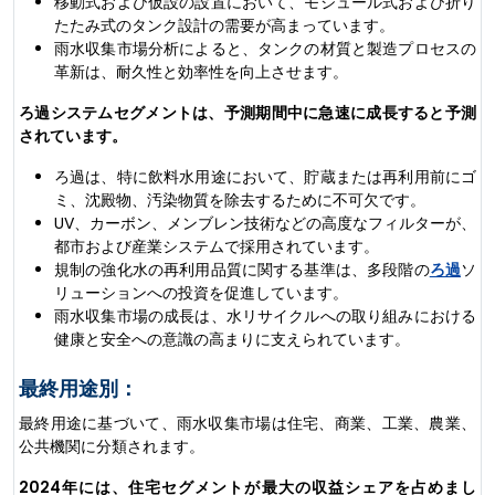
移動式および仮設の設置において、モジュール式および折り
たたみ式のタンク設計の需要が高まっています。
雨水収集市場分析によると、タンクの材質と製造プロセスの
革新は、耐久性と効率性を向上させます。
ろ過システムセグメントは、予測期間中に急速に成長すると予測
されています。
ろ過は、特に飲料水用途において、貯蔵または再利用前にゴ
ミ、沈殿物、汚染物質を除去するために不可欠です。
UV、カーボン、メンブレン技術などの高度なフィルターが、
都市および産業システムで採用されています。
規制の強化水の再利用品質に関する基準は、多段階の
ろ過
ソ
リューションへの投資を促進しています。
雨水収集市場の成長は、水リサイクルへの取り組みにおける
健康と安全への意識の高まりに支えられています。
最終用途別：
最終用途に基づいて、雨水収集市場は住宅、商業、工業、農業、
公共機関に分類されます。
2024年には、住宅セグメントが最大の収益シェアを占めまし