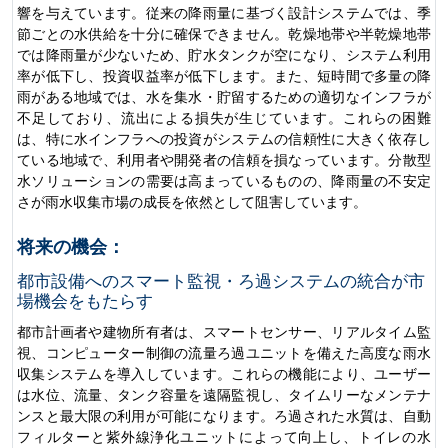
響を与えています。従来の降雨量に基づく設計システムでは、季
節ごとの水供給を十分に確保できません。乾燥地帯や半乾燥地帯
では降雨量が少ないため、貯水タンクが空になり、システム利用
率が低下し、投資収益率が低下します。また、短時間で多量の降
雨がある地域では、水を集水・貯留するための適切なインフラが
不足しており、流出による損失が生じています。これらの困難
は、特に水インフラへの投資がシステムの信頼性に大きく依存し
ている地域で、利用者や開発者の信頼を損なっています。分散型
水ソリューションの需要は高まっているものの、降雨量の不安定
さが雨水収集市場の成長を依然として阻害しています。
将来の機会：
都市設備へのスマート監視・ろ過システムの統合が市
場機会をもたらす
都市計画者や建物所有者は、スマートセンサー、リアルタイム監
視、コンピューター制御の流量ろ過ユニットを備えた高度な雨水
収集システムを導入しています。これらの機能により、ユーザー
は水位、流量、タンク容量を遠隔監視し、タイムリーなメンテナ
ンスと最大限の利用が可能になります。ろ過された水質は、自動
フィルターと紫外線浄化ユニットによって向上し、トイレの水