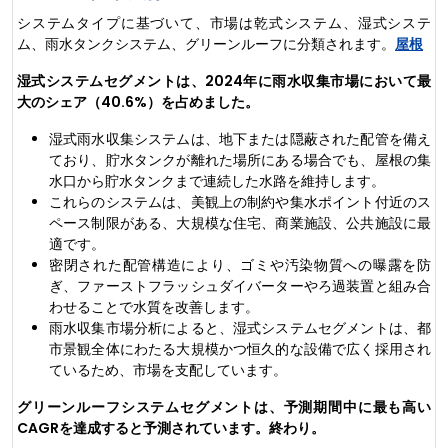
システムタイプに基づいて、市場は乾式システム、湿式システ
ム、雨水タンクシステム、グリーンルーフに分類されます。
屋根
湿式システムセグメントは、2024年に雨水収集市場において最
大のシェア（40.6%）を占めました。
湿式雨水収集システムは、地下または隠蔽された配管を備え
ており、貯水タンクが離れた場所にある場合でも、屋根の集
水口から貯水タンクまで連続した水路を維持します。
これらのシステムは、美観上の制約や集水ポイント付近のス
ペース制限がある、大規模な住宅、商業施設、公共施設に最
適です。
密閉された配管構造により、ゴミや汚染物質への曝露を防
ぎ、ファーストフラッシュダイバーターやろ過装置と組み合
わせることで水質を改善します。
雨水収集市場分析によると、湿式システムセグメントは、都
市景観全体にわたる大規模かつ恒久的な設備で広く採用され
ているため、市場を支配しています。
グリーンルーフシステムセグメントは、予測期間中に最も高い
CAGRを達成すると予測されています。終わり。