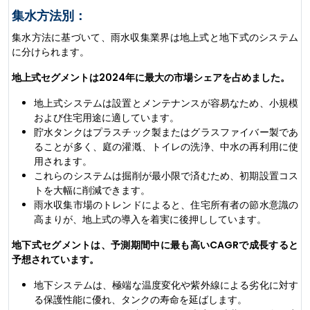
集水方法別：
集水方法に基づいて、雨水収集業界は地上式と地下式のシステム
に分けられます。
地上式セグメントは2024年に最大の市場シェアを占めました。
地上式システムは設置とメンテナンスが容易なため、小規模
および住宅用途に適しています。
貯水タンクはプラスチック製またはグラスファイバー製であ
ることが多く、庭の灌漑、トイレの洗浄、中水の再利用に使
用されます。
これらのシステムは掘削が最小限で済むため、初期設置コス
トを大幅に削減できます。
雨水収集市場のトレンドによると、住宅所有者の節水意識の
高まりが、地上式の導入を着実に後押ししています。
地下式セグメントは、予測期間中に最も高いCAGRで成長すると
予想されています。
地下システムは、極端な温度変化や紫外線による劣化に対す
る保護性能に優れ、タンクの寿命を延ばします。