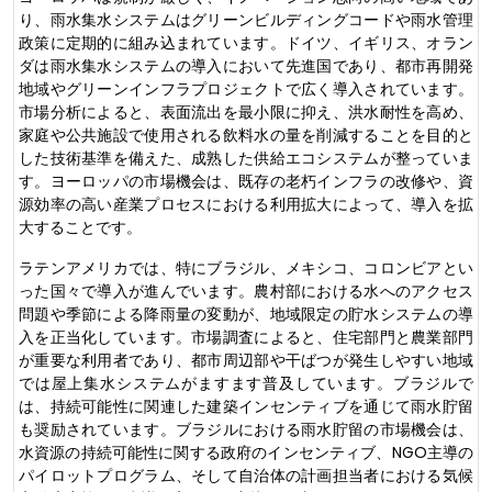
り、雨水集水システムはグリーンビルディングコードや雨水管理
政策に定期的に組み込まれています。ドイツ、イギリス、オラン
ダは雨水集水システムの導入において先進国であり、都市再開発
地域やグリーンインフラプロジェクトで広く導入されています。
市場分析によると、表面流出を最小限に抑え、洪水耐性を高め、
家庭や公共施設で使用される飲料水の量を削減することを目的と
した技術基準を備えた、成熟した供給エコシステムが整っていま
す。ヨーロッパの市場機会は、既存の老朽インフラの改修や、資
源効率の高い産業プロセスにおける利用拡大によって、導入を拡
大することです。
ラテンアメリカでは、特にブラジル、メキシコ、コロンビアとい
った国々で導入が進んでいます。農村部における水へのアクセス
問題や季節による降雨量の変動が、地域限定の貯水システムの導
入を正当化しています。市場調査によると、住宅部門と農業部門
が重要な利用者であり、都市周辺部や干ばつが発生しやすい地域
では屋上集水システムがますます普及しています。ブラジルで
は、持続可能性に関連した建築インセンティブを通じて雨水貯留
も奨励されています。ブラジルにおける雨水貯留の市場機会は、
水資源の持続可能性に関する政府のインセンティブ、NGO主導の
パイロットプログラム、そして自治体の計画担当者における気候