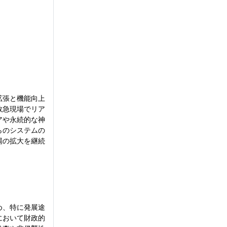
拡張と機能向上
救急現場でリア
アや永続的な神
らのシステムの
場の拡大を継続
め、特に発展途
において財政的