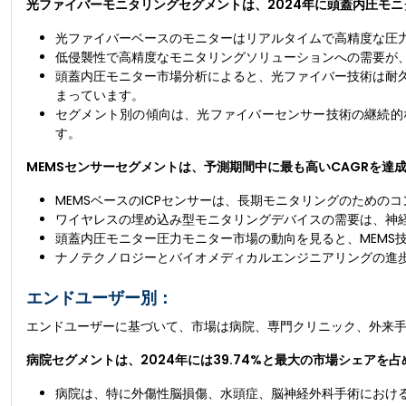
光ファイバーモニタリングセグメントは、2024年に頭蓋内圧モ
光ファイバーベースのモニターはリアルタイムで高精度な圧
低侵襲性で高精度なモニタリングソリューションへの需要が
頭蓋内圧モニター市場分析によると、光ファイバー技術は耐
まっています。
セグメント別の傾向は、光ファイバーセンサー技術の継続的
す。
MEMSセンサーセグメントは、予測期間中に最も高いCAGRを達
MEMSベースのICPセンサーは、長期モニタリングのため
ワイヤレスの埋め込み型モニタリングデバイスの需要は、神
頭蓋内圧モニター圧力モニター市場の動向を見ると、MEMS
ナノテクノロジーとバイオメディカルエンジニアリングの進歩
エンドユーザー別：
エンドユーザーに基づいて、市場は病院、専門クリニック、外来手
病院セグメントは、2024年には39.74%と最大の市場シェアを
病院は、特に外傷性脳損傷、水頭症、脳神経外科手術におけ