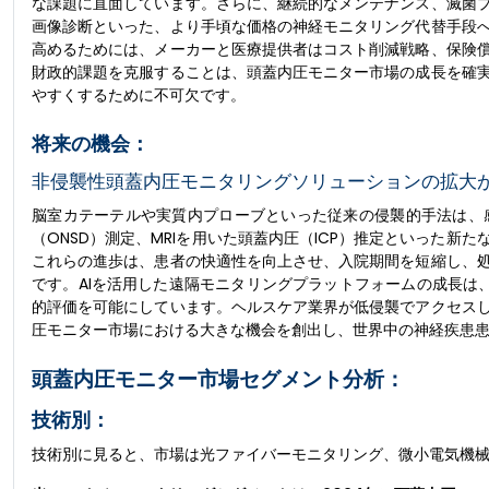
な課題に直面しています。さらに、継続的なメンテナンス、滅菌
画像診断といった、より手頃な価格の神経モニタリング代替手段
高めるためには、メーカーと医療提供者はコスト削減戦略、保険
財政的課題を克服することは、頭蓋内圧モニター市場の成長を確
やすくするために不可欠です。
将来の機会：
非侵襲性頭蓋内圧モニタリングソリューションの拡大
脳室カテーテルや実質内プローブといった従来の侵襲的手法は、
（ONSD）測定、MRIを用いた頭蓋内圧（ICP）推定といった
これらの進歩は、患者の快適性を向上させ、入院期間を短縮し、
です。AIを活用した遠隔モニタリングプラットフォームの成長は
的評価を可能にしています。ヘルスケア業界が低侵襲でアクセス
圧モニター市場における大きな機会を創出し、世界中の神経疾患
頭蓋内圧モニター市場セグメント分析：
技術別：
技術別に見ると、市場は光ファイバーモニタリング、微小電気機械