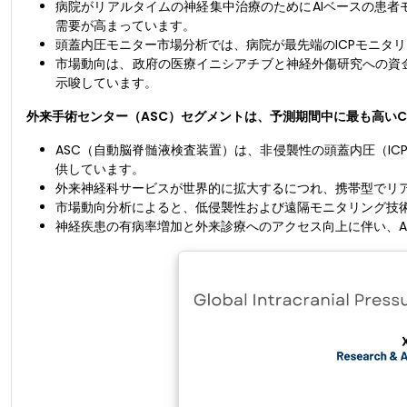
病院がリアルタイムの神経集中治療のためにAIベースの患者
需要が高まっています。
頭蓋内圧モニター市場分析では、病院が最先端のICPモニタ
市場動向は、政府の医療イニシアチブと神経外傷研究への資金
示唆しています。
外来手術センター（ASC）セグメントは、予測期間中に最も高いC
ASC（自動脳脊髄液検査装置）は、非侵襲性の頭蓋内圧（I
供しています。
外来神経科サービスが世界的に拡大するにつれ、携帯型でリア
市場動向分析によると、低侵襲性および遠隔モニタリング技術
神経疾患の有病率増加と外来診療へのアクセス向上に伴い、A