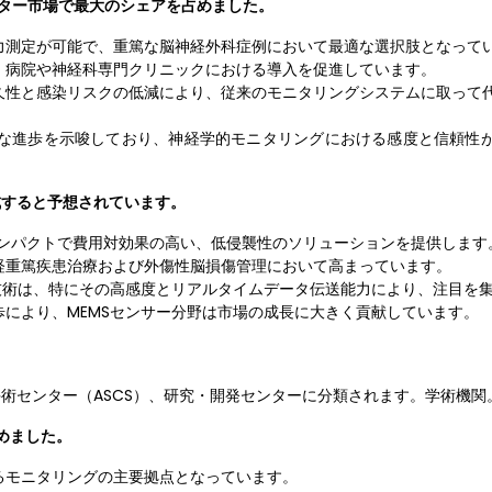
ニター市場で最大のシェアを占めました。
力測定が可能で、重篤な脳神経外科症例において最適な選択肢となって
、病院や神経科専門クリニックにおける導入を促進しています。
久性と感染リスクの低減により、従来のモニタリングシステムに取って
な進歩を示唆しており、神経学的モニタリングにおける感度と信頼性
成すると予想されています。
のコンパクトで費用対効果の高い、低侵襲性のソリューションを提供します
経重篤疾患治療および外傷性脳損傷管理において高まっています。
技術は、特にその高感度とリアルタイムデータ伝送能力により、注目を
により、MEMSセンサー分野は市場の成長に大きく貢献しています。
術センター（ASCS）、研究・開発センターに分類されます。学術機関
占めました。
るモニタリングの主要拠点となっています。