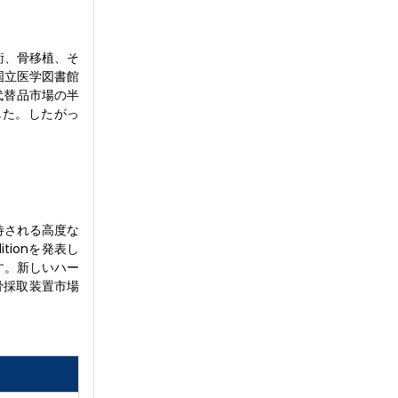
術、骨移植、そ
国立医学図書館
植代替品市場の半
した。したがっ
待される高度な
itionを発表し
す。新しいハー
骨採取装置市場