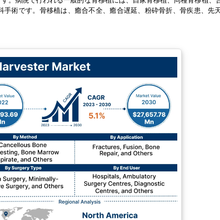
ます。病院で行われる一般的な骨移植には、自家骨移植、同種骨移植、
科手術です。骨移植は、癒合不全、癒合遅延、粉砕骨折、骨疾患、先