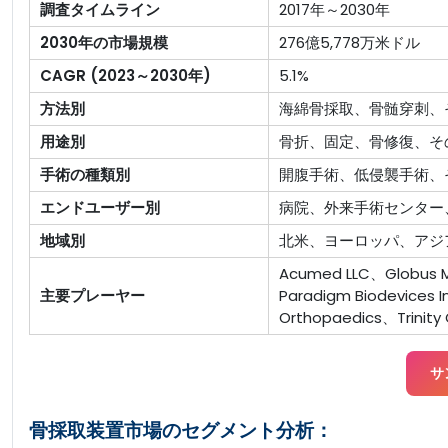
調査タイムライン
2017年～2030年
2030年の市場規模
276億5,778万米ドル
CAGR (2023～2030年)
5.1%
方法別
海綿骨採取、骨髄穿刺、
用途別
骨折、固定、骨修復、そ
手術の種類別
開腹手術、低侵襲手術、
エンドユーザー別
病院、外来手術センター
地域別
北米、ヨーロッパ、アジ
Acumed LLC、Globus Me
主要プレーヤー
Paradigm Biodevices
Orthopaedics、Trinity 
サ
骨採取装置市場のセグメント分析：