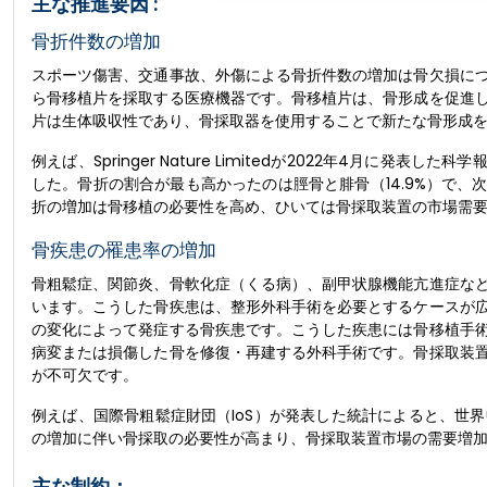
主な推進要因 :
骨折件数の増加
スポーツ傷害、交通事故、外傷による骨折件数の増加は骨欠損に
ら骨移植片を採取する医療機器です。骨移植片は、骨形成を促進
片は生体吸収性であり、骨採取器を使用することで新たな骨形成
例えば、Springer Nature Limitedが2022年4月に発
した。骨折の割合が最も高かったのは脛骨と腓骨（14.9%）で、次
折の増加は骨移植の必要性を高め、ひいては骨採取装置の市場需
骨疾患の罹患率の増加
骨粗鬆症、関節炎、骨軟化症（くる病）、副甲状腺機能亢進症な
います。こうした骨疾患は、整形外科手術を必要とするケースが
の変化によって発症する骨疾患です。こうした疾患には骨移植手
病変または損傷した骨を修復・再建する外科手術です。骨採取装
が不可欠です。
例えば、国際骨粗鬆症財団（IoS）が発表した統計によると、世界
の増加に伴い骨採取の必要性が高まり、骨採取装置市場の需要増
主な制約：