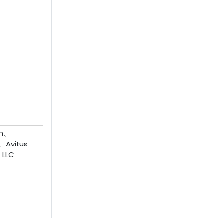
on、
、Avitus
 LLC