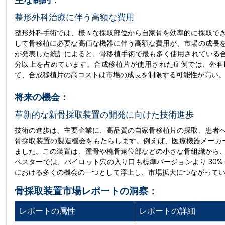
整形外科治療に伴う高額な費用
整形外科手術では、様々な採取部位から自家骨を効率的に採取で
して骨移植に必要な高価な機器に伴う高額な費用が、市場の成長
が発表した統計によると、骨移植手術で最も多く使用されている合成セラ
分以上を占めています。合成移植片が使用された症例では、外科医は
て、合成移植片の高コストは市場の成長を制限する可能性が高い
将来の機会：
革新的な新骨採取装置の開発に向けた技術進歩
技術の進歩は、主要企業に、高品質の自家骨移植片の採取、患者
骨採取装置の製造機会をもたらします。例えば、医療機器メーカーであるAvitus 
ました。この装置は、踵骨や橈骨遠位部などの小さな骨組織から
ベスターでは、パイロット穴の入り口も標準バージョンより 30
における多くの機会の一つとして浮上し、市場拡大につながって
骨採取装置市場レポートの洞察：
レポートの属性
レポートの詳細