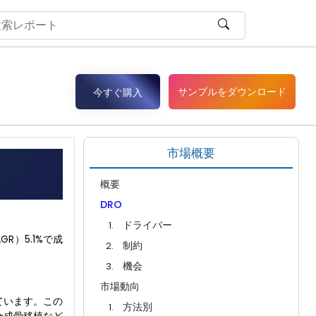
サンプルをダウンロード
今すぐ購入
市場概要
概要
DRO
ドライバー
GR）5.1%で成
制約
機会
市場動向
ています。この
方法別