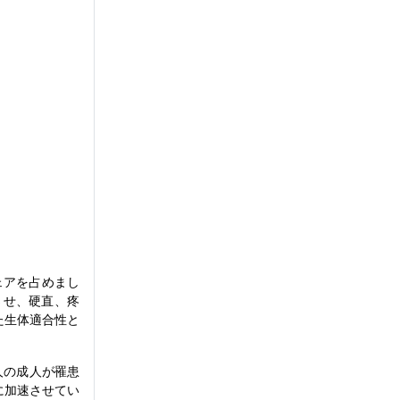
ェアを占めまし
させ、硬直、疼
た生体適合性と
人の成人が罹患
に加速させてい