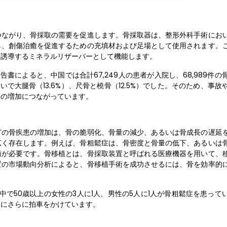
つながり、骨採取の需要を促進します。骨採取器は、整形外科手術にお
し、創傷治癒を促進するための充填材および足場として使用されます。
を誘導するミネラルリザーバーとして機能します。
表した科学報告書によると、中国では合計67,249人の患者が入院し、68,989
いで大腿骨（13.6%）、尺骨と橈骨（12.5%）でした。そのため、事故
要の増加につながっています。
どの骨疾患の増加は、骨の脆弱化、骨量の減少、あるいは骨成長の遅延
広く存在します。例えば、骨粗鬆症は、骨密度と骨量の低下、あるいは
術が必要です。骨移植とは、骨採取装置と呼ばれる医療機器を用いて、
置の市場動向分析によると、骨移植手術を成功させるには、骨を効率的
中で50歳以上の女性の3人に1人、男性の5人に1人が骨粗鬆症を患って
加にさらに拍車をかけています。