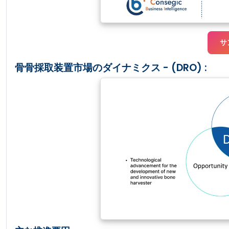
サ
骨骨採取装置市場のダイナミクス - (DRO) :