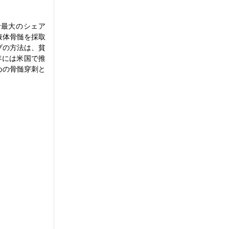
で最大のシェア
液体骨髄を採取
プの方法は、貧
年には米国で推
めの骨髄穿刺と