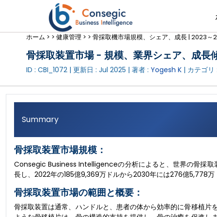
ホーム >
>
健康管理 >
>
骨採取機市場規模、シェア、成長 | 2023～
骨採取装置市場 - 規模、業界シェア、成長傾向
ID : CBI_1072 | 更新日 :
Jul 2025
| 著者 :
Yogesh K
| カテゴリ 
Summary
骨採取装置市場規模：
Consegic Business Intelligenceの分析によると、世
長し、2022年の185億9,369万ドルから2030年には276億5,
骨採取装置市場の範囲と概要：
骨採取装置は通常、ハンドルと、患者の体から効率的に骨移植片