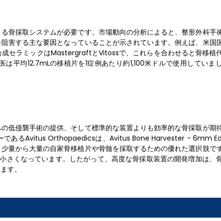
きる骨採取システムが必要です。市場動向の分析によると、整形外科手
を阻害する主な要因となっていることが示されています。例えば、米国
ミックはMastergraftとVitossで、これらを合わせると骨移
平均12.7mLの移植片を1症例あたり約1,100米ドルで使用していま
。
への低侵襲手術の提供、そして標準的な装置よりも効率的な骨採取が期
Orthopaedicsは、Avitus Bone Harvester - 6mm Ed
、少量から大量の自家骨移植片や骨髄を採取するための優れた選択肢で
% 小さくなっています。したがって、高度な骨採取装置の開発増加は、
います。