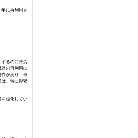
23 年に再利用さ
トするのに苦労
機器の再利用に
能性があり、最
業は、特に影響
場を強化してい