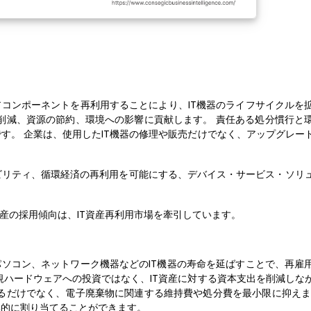
アコンポーネントを再利用することにより、IT機器のライフサイクルを
削減、資源の節約、環境への影響に貢献します。 責任ある処分慣行と
す。 企業は、使用したIT機器の修理や販売だけでなく、アップグレー
ナビリティ、循環経済の再利用を可能にする、デバイス・サービス・ソリ
産の採用傾向は、IT資産再利用市場を牽引しています。
パソコン、ネットワーク機器などのIT機器の寿命を延ばすことで、再雇
規ハードウェアへの投資ではなく、IT資産に対する資本支出を削減しな
るだけでなく、電子廃棄物に関連する維持費や処分費を最小限に抑えま
率的に割り当てることができます。