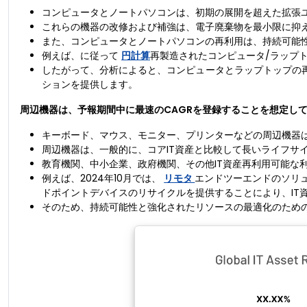
コンピュータとノートパソコンは、初期の展開を超えた拡張
これらの機器の改修および補強は、電子廃棄物を最小限に抑
また、コンピュータとノートパソコンの再利用は、持続可能
例えば、に従って
円計算
再製造されたコンピュータ/ラップ
したがって、分析によると、コンピュータとラップトップの再
ションを提供します。
周辺機器は、予報期間中に最速のCAGRを登録することを想定し
キーボード、マウス、モニター、プリンターなどの周辺機器
周辺機器は、一般的に、コアIT資産と比較して長いライフサ
教育機関、中小企業、政府機関、その他IT資産再利用可能な
例えば、2024年10月では、
リモタ
エンドツーエンドのソリ
ドポイントデバイスのリサイクルを提供することにより、IT
そのため、持続可能性と強化されたリソースの最適化のため