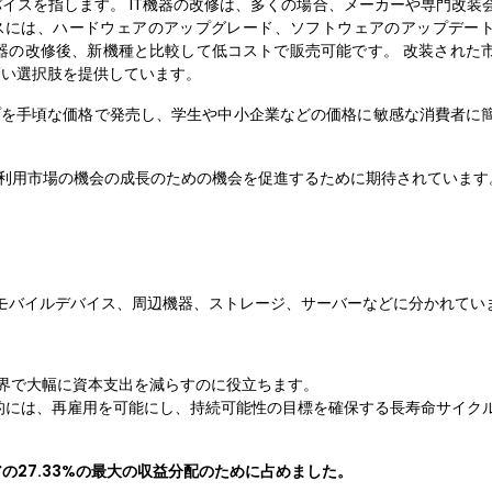
イスを指します。 IT機器の改修は、多くの場合、メーカーや専門改装
セスには、ハードウェアのアップグレード、ソフトウェアのアップデー
機器の改修後、新機種と比較して低コストで販売可能です。 改装された
高い選択肢を提供しています。
トップを手頃な価格で発売し、学生や中小企業などの価格に敏感な消費者に
再利用市場の機会の成長のための機会を促進するために期待されています
モバイルデバイス、周辺機器、ストレージ、サーバーなどに分かれてい
業界で大幅に資本支出を減らすのに役立ちます。
的には、再雇用を可能にし、持続可能性の目標を確保する長寿命サイク
アの27.33%の最大の収益分配のために占めました。