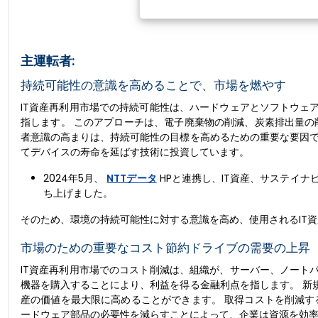
主運転者:
持続可能性の意識を高めることで、市場を燃やす
IT資産再利用市場での持続可能性は、ハードウェアとソフトウェ
指します。 このアプローチは、電子廃棄物の削減、炭素排出量の
者意識の高まりは、持続可能性の目標を高めるための重要な要因で
てデバイスの寿命を延ばす技術に投資しています。
2024年5月、
NTTデータ
HPと連携し、IT資産、サステイ
ち上げました。
そのため、環境の持続可能性に対する意識を高め、使用されるIT資
市場のための重要なコスト節約ドライブの需要の上昇
IT資産再利用市場でのコスト削減は、組織が、サーバー、ノート
機器を購入することにより、利益を得る金融利点を指します。 新
産の価値を最大限に高めることができます。 取得コストを削減す
ードウェア部品の必要性を減らすことによって、企業は資源を効