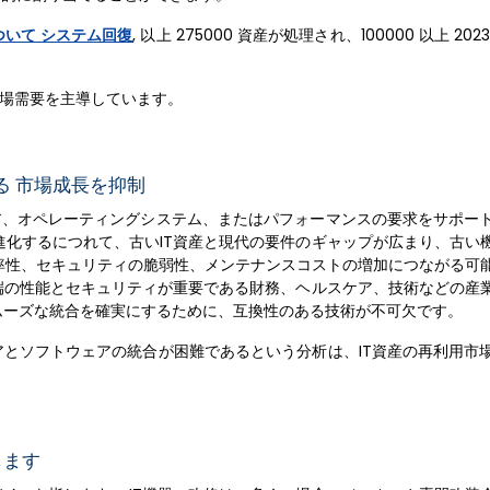
ついて システム回復
, 以上 275000 資産が処理され、100000 以上 20
市場需要を主導しています。
る 市場成長を抑制
ア、オペレーティングシステム、またはパフォーマンスの要求をサポー
進化するにつれて、古いIT資産と現代の要件のギャップが広まり、古い
率性、セキュリティの脆弱性、メンテナンスコストの増加につながる可
先端の性能とセキュリティが重要である財務、ヘルスケア、技術などの産
スムーズな統合を確実にするために、互換性のある技術が不可欠です。
とソフトウェアの統合が困難であるという分析は、IT資産の再利用市
します