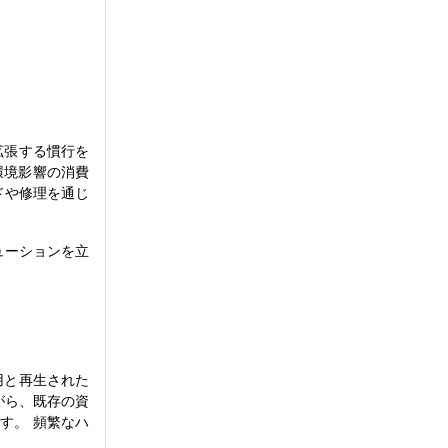
拡張する慣行を
環境影響の消費
ドや修理を通じ
ューションを立
用と再生された
がら、既存の資
す。 頻繁なハ