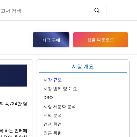
샘플 다운로드
지금 구매
시장 개요
시장 규모
시장 범위 및 개요
DRO
억 4,734만 달
시장 세분화 분석
지역 분석
경쟁 환경
록 하는 인터페
최근 동향