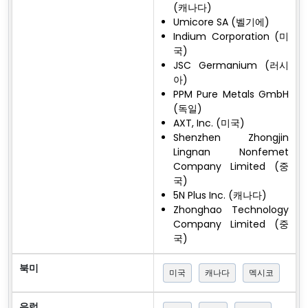
(캐나다)
Umicore SA (벨기에)
Indium Corporation (미
국)
JSC Germanium (러시
아)
PPM Pure Metals GmbH
(독일)
AXT, Inc. (미국)
Shenzhen Zhongjin
Lingnan Nonfemet
Company Limited (중
국)
5N Plus Inc. (캐나다)
Zhonghao Technology
Company Limited (중
국)
북미
미국
캐나다
멕시코
유럽