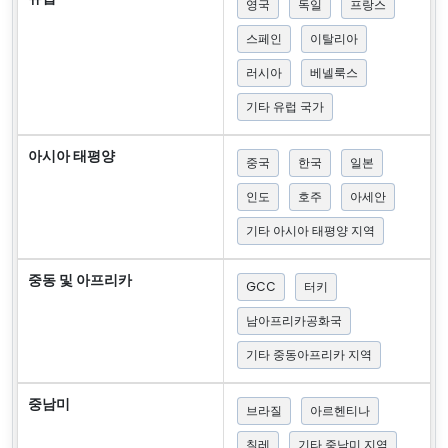
영국
독일
프랑스
스페인
이탈리아
러시아
베넬룩스
기타 유럽 국가
아시아 태평양
중국
한국
일본
인도
호주
아세안
기타 아시아 태평양 지역
중동 및 아프리카
GCC
터키
남아프리카공화국
기타 중동아프리카 지역
중남미
브라질
아르헨티나
칠레
기타 중남미 지역