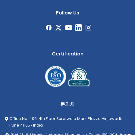
Follow Us
Certification
문의처
Office No. 406, 4th Floor Suratwala Mark Plazzo Hinjewadi,
Pune 411057 India
일본: 16-8, Higashi 1-chome, Shibuya-ku, Tokyo 150-0011, Japan