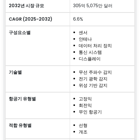
2032년 시장 규모
305억 5,075만 달러
CAGR (2025-2032)
6.6%
구성요소별
센서
안테나
데이터 처리 장치
통신 시스템
디스플레이
기술별
무선 주파수 감지
전기 광학 감지
위성 기반 감지
항공기 유형별
고정익
회전익
무인 항공기
적합 유형별
선형
개조