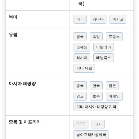
국)
북미
미국
캐나다
멕시코
유럽
영국
독일
프랑스
스페인
이탈리아
러시아
베넬룩스
기타 유럽
아시아 태평양
중국
한국
일본
인도
호주
아세안
기타 아시아 태평양 지역
중동 및 아프리카
GCC
터키
남아프리카공화국