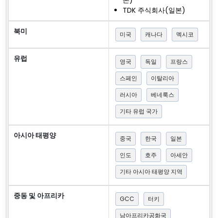
TDK 주식회사(일본)
북미
미국
캐나다
멕시코
유럽
영국
독일
프랑스
스페인
이탈리아
러시아
베네룩스
기타 유럽 국가
아시아 태평양
중국
한국
일본
인도
호주
아세안
기타 아시아 태평양 지역
중동 및 아프리카
GCC
터키
남아프리카공화국