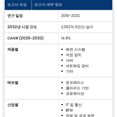
보고서 속성
보고서 세부 정보
연구 일정
2019-2032
2032년 시장 규모
2,052억 6천만 달러
CAGR (2025-2032)
14.8%
제품별
배전 시스템
저장 장치
서버
네트워킹 장비
기타
배포별
온프레미스
클라우드 기반
코로케이션
산업별
IT 및 통신
BFSI
정부 및 공공 부문