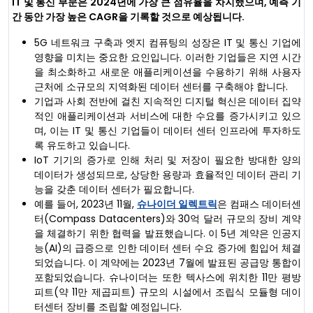
IT 및 통신 부문은 2024년에 가장 큰 점유율을 차지했으며, 예측 기
간 동안 가장 높은 CAGR을 기록할 것으로 예상됩니다.
5G 네트워크 구축과 엣지 컴퓨팅의 성장은 IT 및 통신 기업에
영향을 미치는 중요한 요인입니다. 이러한 기업들은 지연 시간
을 최소화하고 새로운 애플리케이션을 수용하기 위해 사용자
근처에 소규모의 지역화된 데이터 센터를 구축해야 합니다.
기업과 사회 전반에 걸친 지속적인 디지털 혁신은 데이터 집약
적인 애플리케이션과 서비스에 대한 수요를 증가시키고 있으
며, 이는 IT 및 통신 기업들이 데이터 센터 인프라에 투자하도
록 유도하고 있습니다.
IoT 기기의 증가로 인해 처리 및 저장이 필요한 방대한 양의
데이터가 생성되므로, 상당한 용량과 효율적인 데이터 관리 기
능을 갖춘 데이터 센터가 필요합니다.
예를 들어, 2023년 11월,
슈나이더 일렉트릭
은 컴패스 데이터센
터(Compass Datacenters)와 30억 달러 규모의 장비 계약
을 체결하기 위한 협력을 발표했습니다. 이 5년 계약은 인공지
능(AI)의 급증으로 인한 데이터 센터 수요 증가에 힘입어 체결
되었습니다. 이 계약에는 2023년 7월에 발표된 공급망 통합이
포함되었습니다. 슈나이더는 또한 텍사스에 위치한 11만 평방
피트(약 11만 제곱피트) 규모의 시설에서 조립식 모듈형 데이
터센터 장비를 조립할 예정입니다.