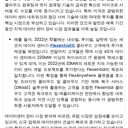
클라우드 컴퓨팅과 엣지 컴퓨팅 기술의 급속한 확산은 마이크로 서
버용 IC 수요를 더욱 증가시키고 있습니다. 특히 미국은 광범위한
데이터 센터 네트워크와 첨단 서버 기술에 대한 막대한 투자를 통해
핵심 시장으로 부상하고 있습니다. 이러한 요인과 발전은 예측 기간
동안 지역 데이터 센터 장비 시장 점유율을 더욱 높일 것입니다.
예를 들어, 2022년 10월에는 내슈빌, 루이빌, 샬럿에 있는 세
곳의 데이터 센터가
Flexential의
클라우드 고객에게 추가로
제공될 예정입니다. 연말까지 고객들은 19개 시장 40개 데이
터 센터에서 220MW 이상의 하이브리드 IT 용량에 액세스할
수 있게 되며, 이는 2022년에 33MW의 새로운 지속 가능한 데
이터 센터 개발 프로젝트를 추가한다는 Flexential의 목표와
일치합니다. 이번 확장을 통해 FlexAnywhere 플랫폼을 호스
팅 프라이빗 클라우드 및 클라우드 기반 재해 복구 서비스
(DRaaS) 솔루션에 활용하는 고객을 포함한 Flexential 클라
우드 고객은 워크로드 및 애플리케이션 전반에서 향상된 네트
워크 성능과 지연 시간 단축을 경험하는 동시에 더 광범위한
최종 사용자에게 도달할 수 있습니다.
데이터센터 장비 시장 분석에 따르면, 유럽 시장은 성장세를 보이고
있으며, 신규 업체와 데이터센터 건설이 빠르게 증가하고 있습니다.