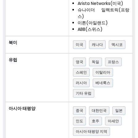
Arista Networks(미국)
슈나이더 일렉트릭(프랑
스)
이튼(아일랜드)
ABB(스위스)
북미
미국
캐나다
멕시코
유럽
영국
독일
프랑스
스페인
이탈리아
러시아
베네룩스
기타 유럽
아시아 태평양
중국
대한민국
일본
인도
호주
아세안
아시아 태평양 지역