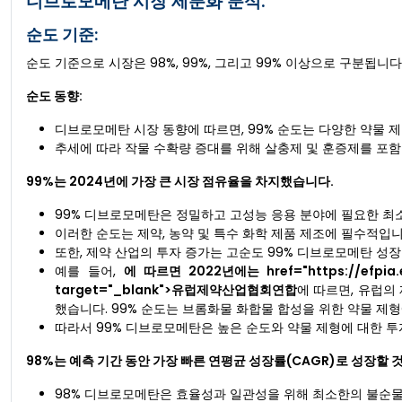
디브로모메탄 시장 세분화 분석:
순도 기준:
순도 기준으로 시장은 98%, 99%, 그리고 99% 이상으로 구분됩니다
순도 동향:
디브로모메탄 시장 동향에 따르면, 99% 순도는 다양한 약물 
추세에 따라 작물 수확량 증대를 위해 살충제 및 훈증제를 포함
99%는 2024년에 가장 큰 시장 점유율을 차지했습니다.
99% 디브로모메탄은 정밀하고 고성능 응용 분야에 필요한 최
이러한 순도는 제약, 농약 및 특수 화학 제품 제조에 필수적입니
또한, 제약 산업의 투자 증가는 고순도 99% 디브로모메탄 성
예를 들어,
에 따르면 2022년에는 href="https://efpia.eu
target="_blank">유럽제약산업협회연합
에 따르면, 유럽의
했습니다. 99% 순도는 브롬화물 화합물 합성을 위한 약물 제
따라서 99% 디브로모메탄은 높은 순도와 약물 제형에 대한 투
98%는 예측 기간 동안 가장 빠른 연평균 성장률(CAGR)로 성장할 
98% 디브로모메탄은 효율성과 일관성을 위해 최소한의 불순물