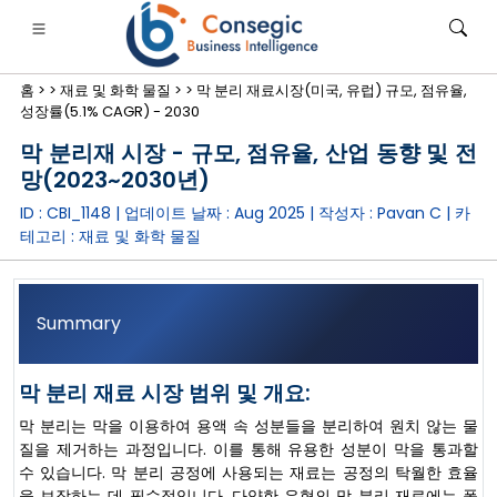
홈 >
>
재료 및 화학 물질 >
>
막 분리 재료시장(미국, 유럽) 규모, 점유율,
성장률(5.1% CAGR) - 2030
막 분리재 시장 - 규모, 점유율, 산업 동향 및 전
망(2023~2030년)
ID : CBI_1148 | 업데이트 날짜 :
Aug 2025
| 작성자 :
Pavan C
| 카
은행·금융·보험
• 소비재
• 에너지 및 전력
• 식품 및 음료
테고리 :
재료 및 화학 물질
로그
• 사례 연구
Summary
막 분리 재료 시장 범위 및 개요:
막 분리는 막을 이용하여 용액 속 성분들을 분리하여 원치 않는 물
질을 제거하는 과정입니다. 이를 통해 유용한 성분이 막을 통과할
수 있습니다. 막 분리 공정에 사용되는 재료는 공정의 탁월한 효율
을 보장하는 데 필수적입니다. 다양한 유형의 막 분리 재료에는 폴