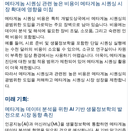
메타게놈 시퀀싱 관련 높은 비용이 메타게놈 시퀀싱 시
장 확대에 영향을 미침
메타게놈 시퀀싱 비용은 특히 개발도상국에서 메타게놈 시퀀싱의
광범위한 도입을 가로막는 주요 장벽으로 남아 있습니다. 비용에는
데이터 분석 및 해석에 필요한 장비 조달, 소모품, 그리고 숙련된 인
력 비용이 포함됩니다.
예를 들어, 시료 준비 및 생물정보학을 포함한 단일 시퀀싱 실행에
는 수천 달러의 비용이 소요될 수 있으며, 소규모 연구실이나 자원
이 부족한 임상 환경에서는 사용하기 어렵습니다. 더욱이, 메타게놈
진단에 대한 보험 적용 범위가 제한되어 있어 메타게놈 시퀀싱 활용
이 더욱 제한됩니다.
따라서 메타게놈 시퀀싱과 관련된 높은 비용은 메타게놈 시퀀싱의
광범위한 도입을 저해하고 메타게놈 시퀀싱 시장 성장을 제한합니
다.
미래 기회:
메타게놈 데이터 분석을 위한 AI 기반 생물정보학의 발
전으로 시장 동향 촉진
인공지능(AI)과 머신러닝(ML)을 생물정보학에 통합하면 메타게놈
데이터 분석에 혁명을 일으킬 것으로 예상됩니다. AI 기반 알고리즘