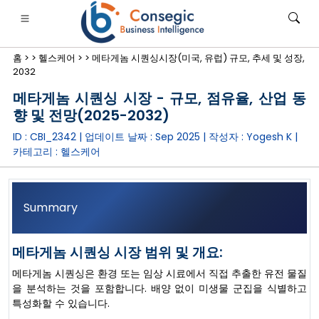
홈 >
>
헬스케어 >
>
메타게놈 시퀀싱시장(미국, 유럽) 규모, 추세 및 성장,
2032
메타게놈 시퀀싱 시장 - 규모, 점유율, 산업 동
향 및 전망(2025-2032)
ID : CBI_2342 | 업데이트 날짜 :
Sep 2025
| 작성자 :
Yogesh K
|
은행·금융·보험
• 소비재
• 에너지 및 전력
• 식품 및 음료
카테고리 :
헬스케어
로그
• 사례 연구
Summary
메타게놈 시퀀싱 시장 범위 및 개요:
메타게놈 시퀀싱은 환경 또는 임상 시료에서 직접 추출한 유전 물질
을 분석하는 것을 포함합니다. 배양 없이 미생물 군집을 식별하고
특성화할 수 있습니다.