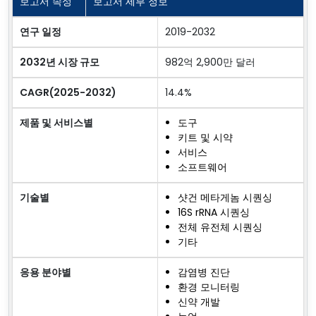
보고서 속성
보고서 세부 정보
연구 일정
2019-2032
2032년 시장 규모
982억 2,900만 달러
CAGR(2025-2032)
14.4%
제품 및 서비스별
도구
키트 및 시약
서비스
소프트웨어
기술별
샷건 메타게놈 시퀀싱
16S rRNA 시퀀싱
전체 유전체 시퀀싱
기타
응용 분야별
감염병 진단
환경 모니터링
신약 개발