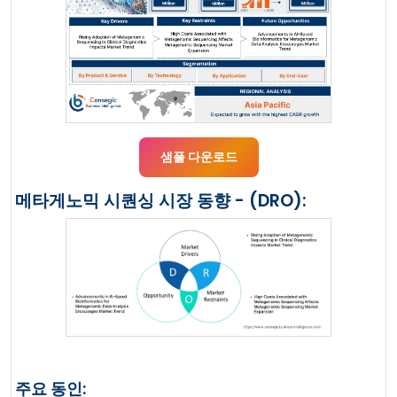
샘플 다운로드
메타게노믹 시퀀싱 시장 동향 - (DRO):
주요 동인: