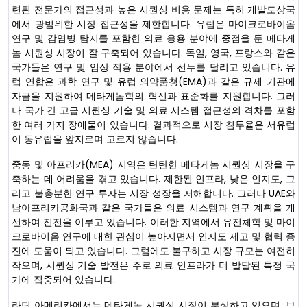
련된 전문가의 접근성과 높은 시퀀싱 비용 문제는 특히 개발도상국
에서 광범위한 시장 접근성을 제한합니다. 유럽은 마이크로바이옴
연구 및 감염병 탐지를 포함한 의료 응용 분야에 중점을 둔 메타게
놈 시퀀싱 시장이 잘 구축되어 있습니다. 독일, 영국, 프랑스와 같은
국가들은 연구 및 임상 적용 분야에서 선두를 달리고 있습니다. 유
럽 연합은 과학 연구 및 유럽 의약품청(EMA)과 같은 규제 기관에
자금을 지원하여 메타게놈학의 혁신과 표준화를 지원합니다. 그러
나 국가 간 고급 시퀀싱 기술 및 의료 시스템 접근성의 격차를 포함
한 여러 가지 장애물이 있습니다. 결과적으로 시장 침투율은 서유럽
이 동유럽을 앞지르며 고르지 않습니다.
중동 및 아프리카(MEA) 지역은 탄탄한 메타게놈 시퀀싱 시장을 구
축하는 데 어려움을 겪고 있습니다. 제한된 인프라, 낮은 인지도, 그
리고 불충분한 연구 투자는 시장 성장을 저해합니다. 그러나 UAE와
남아프리카공화국과 같은 국가들은 의료 시스템과 연구 계획을 개
선하여 진전을 이루고 있습니다. 이러한 지역에서 유전체학 및 마이
크로바이옴 연구에 대한 관심이 높아지면서 인지도 제고 및 협력 증
진에 도움이 되고 있습니다. 그럼에도 불구하고 시장 규모는 여전히
작으며, 시퀀싱 기술 발전은 주로 의료 인프라가 더 발달된 특정 국
가에 집중되어 있습니다.
라틴 아메리카에서는 메타게놈 시퀀싱 시장이 부상하고 있으며, 브