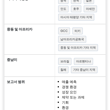
중국
한국
일본
인도
호주
아세안
아시아 태평양 기타 지역
중동 및 아프리카
GCC
터키
남아프리카공화국
중동 및 아프리카 기타 지역
중남미
브라질
아르헨티나
칠레
기타 중남미 지역
보고서 범위
매출 예측
경쟁 환경
성장 요인
제약 또는 과제
기회
환경