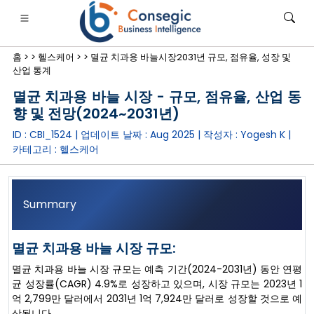
홈 >
>
헬스케어 >
>
멸균 치과용 바늘시장2031년 규모, 점유율, 성장 및
산업 통계
멸균 치과용 바늘 시장 - 규모, 점유율, 산업 동
향 및 전망(2024~2031년)
ID : CBI_1524 | 업데이트 날짜 :
Aug 2025
| 작성자 :
Yogesh K
|
은행·금융·보험
• 소비재
• 에너지 및 전력
• 식품 및 음료
카테고리 :
헬스케어
로그
• 사례 연구
Summary
멸균 치과용 바늘 시장 규모:
멸균 치과용 바늘 시장 규모는 예측 기간(2024-2031년) 동안 연평
균 성장률(CAGR) 4.9%로 성장하고 있으며, 시장 규모는 2023년 1
억 2,799만 달러에서 2031년 1억 7,924만 달러로 성장할 것으로 예
상됩니다.