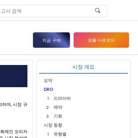
샘플 다운로드
지금 구매
시장 개요
요약
DRO
드라이버
분석하며, 시장 규
제약
기회
시장 동향
산화제인 오리자
유형별