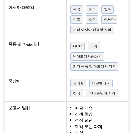
아시아 태평양
중국
한국
일본
인도
호주
아세안
기타 아시아 태평양 지역
중동 및 아프리카
GCC
터키
남아프리카공화국
기타 중동 및 아프리카 지역
중남미
브라질
아르헨티나
칠레
기타 중남미 지역
보고서 범위
매출 예측
경쟁 환경
성장 요인
제약 또는 과제
기회