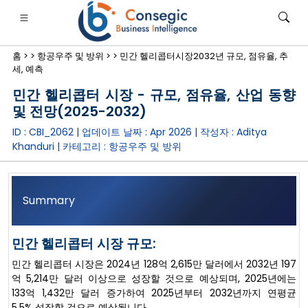
홈 >
>
항공우주 및 방위 >
>
민간 헬리콥터시장2032년 규모, 점유율, 추
세, 예측
민간 헬리콥터 시장 - 규모, 점유율, 산업 동향
및 전망(2025-2032)
ID : CBI_2062 | 업데이트 날짜 :
Apr 2026
| 작성자 :
Aditya
은행·금융·보험
• 소비재
• 에너지 및 전력
• 식품 및 음료
Khanduri
| 카테고리 :
항공우주 및 방위
로그
• 사례 연구
Summary
민간 헬리콥터 시장 규모:
민간 헬리콥터 시장은 2024년 128억 2,615만 달러에서 2032년 197
억 5,214만 달러 이상으로 성장할 것으로 예상되며, 2025년에는
133억 1,432만 달러 증가하여 2025년부터 2032년까지 연평균
5.5% 성장할 것으로 예상됩니다.