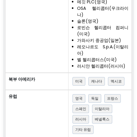
메깃 PLC(영국)
OSA 헬리콥터(우크라이
나)
슬론(영국)
로빈슨 헬리콥터 컴퍼니
(미국)
가와사키 중공업(일본)
레오나르도 S.p.A.(이탈리
아)
벨 헬리콥터스(미국)
러시안 헬리콥터(러시아)
북부 아메리카
미국
캐나다
멕시코
유럽
영국
독일
프랑스
스페인
이탈리아
러시아
베넬룩스
기타 유럽