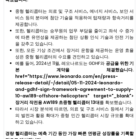
중형 헬리콥터는 의료 및 구조 서비스, 에너지 서비스, 보안 서
비스 등의 분야에 첨단 기술을 적용하여 탑재량과 항속거리를
제공합니다.
또한, 헬리콥터는 승무원의 업무 부담을 줄이고 좌석 수 증가
에 따른 유연성을 제공하는 첨단 상황 인식 기술과 안전 기능
을 갖추고 있습니다.
또한, 모든 기상 조건에서 장거리 운항을 제공하는 운영 효율
성은 중형 헬리콥터의 수요를 견인하고 있습니다.
예를 들어, 2024년 11월, 레오나르도는 GDHF와
공급을 위한 기
본 계약을 체결했습니다.
href="https://www.leonardo.com/en/press-
release-detail/-/detail/05-11-2024-leonardo-
and-gdhf-sign-framework-agreement-to-supply-
10-aw189-offshore-helicopters" target="_blank">
장거리 작전용 AW189 초중형 헬리콥터 13대
를 확보했습니다.
따라서 시장 분석에 따르면, 의료 및 구조 서비스 등에서 기술
의 발전과 활용 확대가 중형 민간 헬리콥터 시장 규모를 확대
하고 있습니다.
경량 헬리콥터는 예측 기간 동안 가장 빠른 연평균 성장률을 기록할