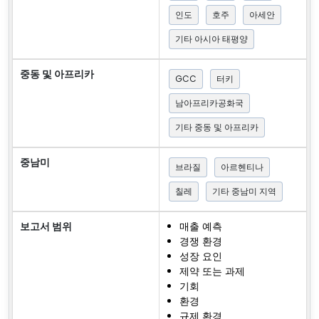
인도
호주
아세안
기타 아시아 태평양
중동 및 아프리카
GCC
터키
남아프리카공화국
기타 중동 및 아프리카
중남미
브라질
아르헨티나
칠레
기타 중남미 지역
보고서 범위
매출 예측
경쟁 환경
성장 요인
제약 또는 과제
기회
환경
규제 환경