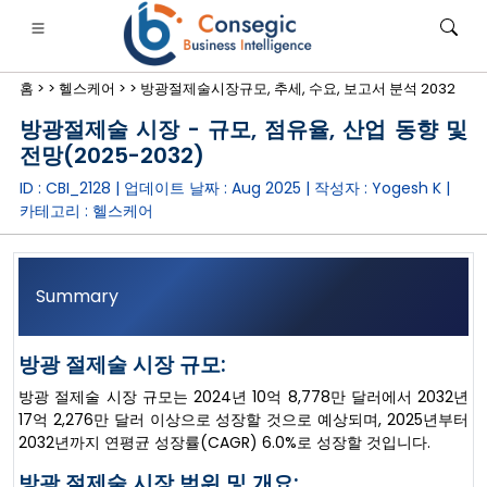
홈 >
>
헬스케어 >
>
방광절제술시장규모, 추세, 수요, 보고서 분석 2032
방광절제술 시장 - 규모, 점유율, 산업 동향 및
전망(2025-2032)
ID : CBI_2128 | 업데이트 날짜 :
Aug 2025
| 작성자 :
Yogesh K
|
카테고리 :
헬스케어
은행·금융·보험
• 소비재
• 에너지 및 전력
• 식품 및 음료
로그
• 사례 연구
Summary
방광 절제술 시장 규모:
방광 절제술 시장 규모는 2024년 10억 8,778만 달러에서 2032년
17억 2,276만 달러 이상으로 성장할 것으로 예상되며, 2025년부터
2032년까지 연평균 성장률(CAGR) 6.0%로 성장할 것입니다.
방광 절제술 시장 범위 및 개요: