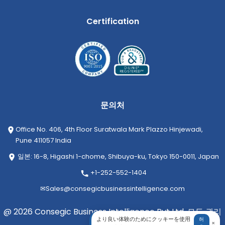
Certification
문의처
Office No. 406, 4th Floor Suratwala Mark Plazzo Hinjewadi,
Pune 411057 India
일본: 16-8, Higashi 1-chome, Shibuya-ku, Tokyo 150-0011, Japan
+1-252-552-1404
✉
Sales@consegicbusinessintelligence.com
@ 2026 Consegic Business Intelligence Pvt Ltd. 모든 권리
より良い体験のためにクッキーを使用
허
×