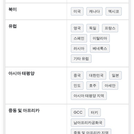
북미
미국
캐나다
멕시코
유럽
영국
독일
프랑스
스페인
이탈리아
러시아
베네룩스
기타 유럽
아시아 태평양
중국
대한민국
일본
인도
호주
아세안
아시아 태평양 지역
중동 및 아프리카
GCC
터키
남아프리카공화국
중동 및 아프리카 지역