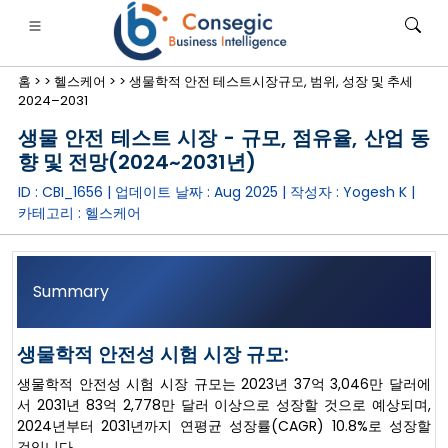
홈 >
>
헬스케어 >
>
생물학적 안전 테스트시장규모, 범위, 성장 및 추세
2024–2031
생물 안전 테스트 시장 - 규모, 점유율, 산업 동
향 및 전망(2024~2031년)
ID : CBI_1656 | 업데이트 날짜 :
Aug 2025
| 작성자 :
Yogesh K
|
은행·금융·보험
• 소비재
• 에너지 및 전력
• 식품 및 음료
카테고리 :
헬스케어
로그
• 사례 연구
Summary
생물학적 안전성 시험 시장 규모:
생물학적 안전성 시험 시장 규모는 2023년 37억 3,046만 달러에
서 2031년 83억 2,778만 달러 이상으로 성장할 것으로 예상되며,
2024년부터 2031년까지 연평균 성장률(CAGR) 10.8%로 성장할
것입니다.