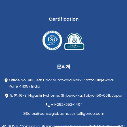
Certification
문의처
Office No. 406, 4th Floor Suratwala Mark Plazzo Hinjewadi,
Pune 411057 India
일본: 16-8, Higashi 1-chome, Shibuya-ku, Tokyo 150-0011, Japan
+1-252-552-1404
✉
Sales@consegicbusinessintelligence.com
@ 2026 Consegic Business Intelligence Pvt Ltd. 모든 권리