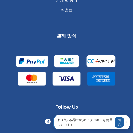
기계 및 장비
식음료
결제 방식
Follow Us
より良い体験のためにクッキーを使用
허
×
しています。
용