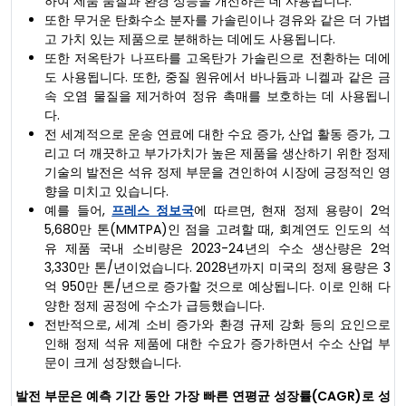
하여 제품 품질과 환경 성능을 개선하는 데 사용됩니다.
또한 무거운 탄화수소 분자를 가솔린이나 경유와 같은 더 가볍
고 가치 있는 제품으로 분해하는 데에도 사용됩니다.
또한 저옥탄가 나프타를 고옥탄가 가솔린으로 전환하는 데에
도 사용됩니다. 또한, 중질 원유에서 바나듐과 니켈과 같은 금
속 오염 물질을 제거하여 정유 촉매를 보호하는 데 사용됩니
다.
전 세계적으로 운송 연료에 대한 수요 증가, 산업 활동 증가, 그
리고 더 깨끗하고 부가가치가 높은 제품을 생산하기 위한 정제
기술의 발전은 석유 정제 부문을 견인하여 시장에 긍정적인 영
향을 미치고 있습니다.
예를 들어,
프레스 정보국
에 따르면, 현재 정제 용량이 2억
5,680만 톤(MMTPA)인 점을 고려할 때, 회계연도 인도의 석
유 제품 국내 소비량은 2023-24년의 수소 생산량은 2억
3,330만 톤/년이었습니다. 2028년까지 미국의 정제 용량은 3
억 950만 톤/년으로 증가할 것으로 예상됩니다. 이로 인해 다
양한 정제 공정에 수소가 급등했습니다.
전반적으로, 세계 소비 증가와 환경 규제 강화 등의 요인으로
인해 정제 석유 제품에 대한 수요가 증가하면서 수소 산업 부
문이 크게 성장했습니다.
발전 부문은 예측 기간 동안 가장 빠른 연평균 성장률(CAGR)로 성