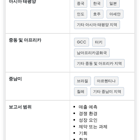
아시아 태평양
중국
한국
일본
인도
호주
아세안
기타 아시아 태평양 지역
중동 및 아프리카
GCC
터키
남아프리카공화국
기타 중동 및 아프리카 지역
중남미
브라질
아르헨티나
칠레
기타 중남미 지역
보고서 범위
매출 예측
경쟁 환경
성장 요인
제약 또는 과제
기회
환경