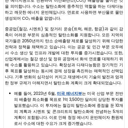
한 에너지원으로 전환하여 이산화탄소(CO₂) 배출량을 줄이는 것
을 의미합니다. 수소는 탈탄소화에 중추적인 역할을 하는 다재다능
하고 깨끗한 에너지 운반체입니다. 연료로 사용하면 부산물로 물만
생성되어 CO₂ 배출을 없앱니다.
중공업(철강, 시멘트) 및 장거리 운송(트럭, 해운, 항공)과 같이 감
축이 어려운 부문의 심층적인 탈탄소화를 지원합니다. 모든 지역의
국가들은 2050년까지 탄소 순배출량 제로를 달성하기 위해 다양한
전략과 정책을 채택하고 있습니다. 이는 공공 및 민간 부문 모두에
서 수소 생산 및 인프라 개발에 대한 투자를 증가시켰습니다. 또한,
산업계에서는 철강 생산 및 정유 공정에서 화석 연료를 대체하기 위
해 수소를 활용하고 있습니다. 확장성과 다재다능함은 장기적인 기
후 목표를 달성하는 동시에 경제 성장을 촉진하는 매력적인 선택입
니다. 기후 변화의 심각성이 커지고 재생에너지 기술의 발전과 엄격
한 정부 규제가 더해지면서 ​​탈탄소화 계획이 크게 확대되었습니다.
예를 들어, 2023년 6월,
미국 에너지부
는 미국 산업 부문 전반
의 배출량 최소화를 목표로 1억 3,500만 달러의 상당한 투자를
발표했습니다. 이 투자에는 철강의 탈탄소화에 중점을 둔 10개
의 계획과 시멘트 및 콘크리트의 탈탄소화에 전념하는 5개의
계획이 포함됩니다. 이로 인해 청정 에너지 운반체이자 환원제
로서 수소에 대한 수요가 크게 증가했습니다.