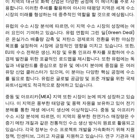
이 지역의 대규모 화학 산업은 다양한 공정에 이 에너지를 주로 사
용합니다. 이러한 추세를 활용하여 아시아 태평양 지역은 세계 수소
시장의 미래를 형성하는 데 중추적인 역할을 할 것으로 예상됩니다.
유럽의 수소 시장 분석에 따르면, 이 지역 수소 시장의 성장에는 여
러 요인이 기여하고 있습니다. 유럽 연합의 그린 딜(Green Deal)
은 온실가스 배출량 감축 및 저탄소 경제로의 전환을 위한 야심찬
목표를 설정하여 시장에 긍정적인 영향을 미치고 있습니다. 또한,
EU의 수소 전략은 생산, 저장 및 유통 인프라 투자를 포함하여 수소
경제 발전을 위한 포괄적인 로드맵을 제시합니다. 또한 유럽에는 독
일과 네덜란드를 중심으로 정유 및 에너지 분야에 중점을 둔 여러
유망 산업 클러스터가 있으며, 이 분야는 다양한 핵심 공정에 수소
를 필요로 합니다. 유럽은 글로벌 공급망 및 표준 개발을 위한 국제
파트너십에도 적극적으로 참여하고 있습니다.
중동 및 아프리카(MEA) 지역 또한 시장이 눈에 띄게 성장하고 있습
니다. 이 지역은 풍부한 태양광 및 풍력 자원을 보유하고 있어 전기
분해를 통한 재생 에너지 생산에 이상적입니다. 중동 및 아프리카
수소 시장 분석에 따르면, 이 지역의 풍부한 천연가스 매장량은 수
증기 메탄 개질과 같은 전통적인 수소 생산 방식의 원료로 활용되고
있습니다. 각국 정부는 수소 프로젝트 개발을 가속화하기 위해 지원
정책, 인센티브, 그리고 자금을 지원하고 있습니다. 연구 기관과 대