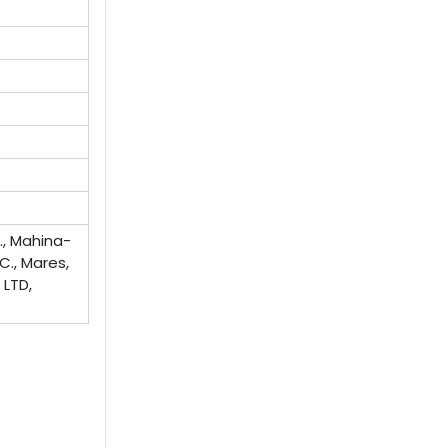
., Mahina-
C., Mares,
LTD,