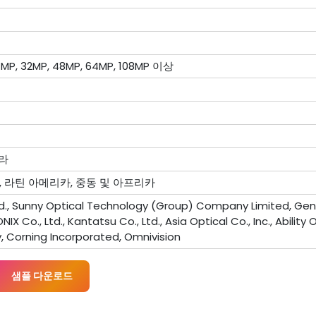
4MP, 32MP, 48MP, 64MP, 108MP 이상
라
, 라틴 아메리카, 중동 및 아프리카
Ltd., Sunny Optical Technology (Group) Company Limited, Gen
NIX Co., Ltd., Kantatsu Co., Ltd., Asia Optical Co., Inc., Ability
, Corning Incorporated, Omnivision
샘플 다운로드