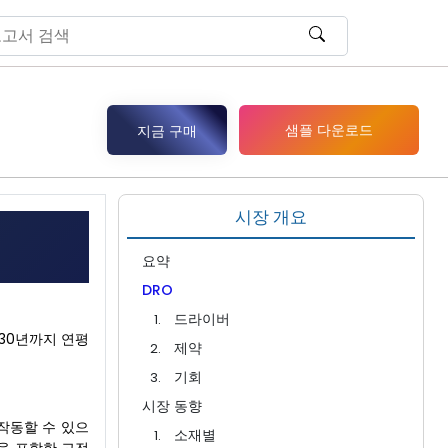
샘플 다운로드
지금 구매
시장 개요
요약
DRO
드라이버
2030년까지 연평
제약
기회
시장 동향
 작동할 수 있으
소재별