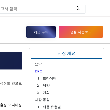
샘플 다운로드
지금 구매
시장 개요
요약
DRO
드라이버
%로 성장할 것으로
제약
기회
시장 동향
심박출량 모니터링
제품 유형별