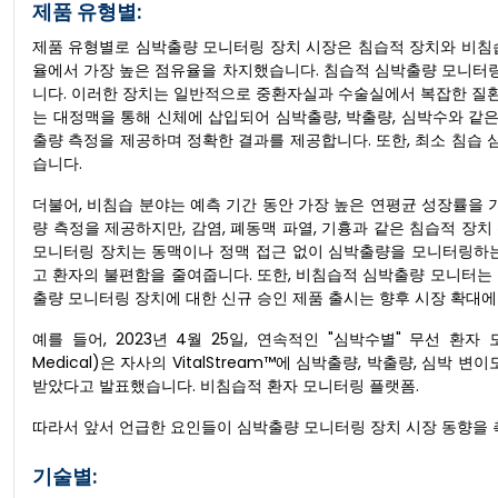
제품 유형별:
제품 유형별로 심박출량 모니터링 장치 시장은 침습적 장치와 비침습
율에서 가장 높은 점유율을 차지했습니다. 침습적 심박출량 모니터링
니다. 이러한 장치는 일반적으로 중환자실과 수술실에서 복잡한 질
는 대정맥을 통해 신체에 삽입되어 심박출량, 박출량, 심박수와 같은
출량 측정을 제공하며 정확한 결과를 제공합니다. 또한, 최소 침습
습니다.
더불어, 비침습 분야는 예측 기간 동안 가장 높은 연평균 성장률을
량 측정을 제공하지만, 감염, 폐동맥 파열, 기흉과 같은 침습적 장
모니터링 장치는 동맥이나 정맥 접근 없이 심박출량을 모니터링하는
고 환자의 불편함을 줄여줍니다. 또한, 비침습적 심박출량 모니터는
출량 모니터링 장치에 대한 신규 승인 제품 출시는 향후 시장 확대
예를 들어, 2023년 4월 25일, 연속적인 "심박수별" 무선 환
Medical)은 자사의 VitalStream™에 심박출량, 박출량, 심박 
받았다고 발표했습니다. 비침습적 환자 모니터링 플랫폼.
따라서 앞서 언급한 요인들이 심박출량 모니터링 장치 시장 동향을 
기술별: