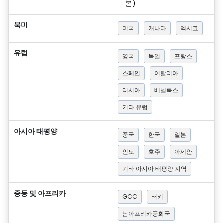
본)
북미
미국
캐나다
멕시코
유럽
영국
독일
프랑스
스페인
이탈리아
러시아
베넬룩스
기타 유럽
아시아 태평양
중국
한국
일본
인도
호주
아세안
기타 아시아 태평양 지역
중동 및 아프리카
GCC
터키
남아프리카공화국