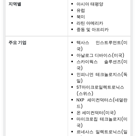
지역별
아시아 태평양
유럽
북미
라틴 아메리카
중동 및 아프리카
주요 기업
텍사스 인스트루먼트(미
국)
아날로그 디바이스(미국)
스카이웍스 솔루션즈(미
국)
인피니언 테크놀로지스(독
일)
ST마이크로일렉트로닉스
(스위스)
NXP 세미컨덕터스(네덜란
드)
온 세미컨덕터(미국)
마이크로칩 테크놀로지(미
국)
르네사스 일렉트로닉스(일