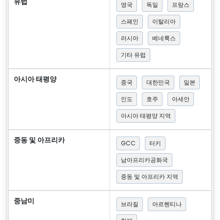
유럽
영국
독일
프랑스
스페인
이탈리아
러시아
베네룩스
기타 유럽
아시아 태평양
중국
대한민국
일본
인도
호주
아세안
아시아 태평양 지역
중동 및 아프리카
GCC
터키
남아프리카공화국
중동 및 아프리카 지역
중남미
브라질
아르헨티나