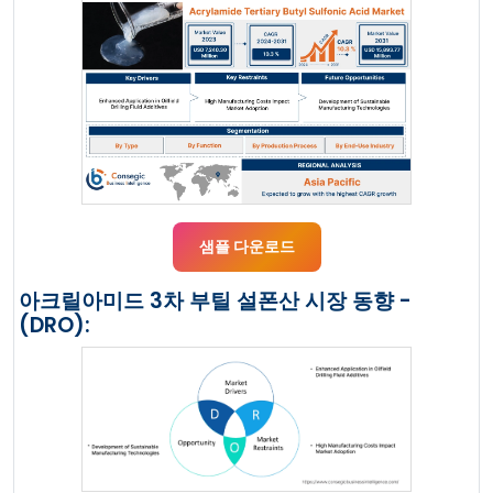
샘플 다운로드
아크릴아미드 3차 부틸 설폰산 시장 동향 -
(DRO):