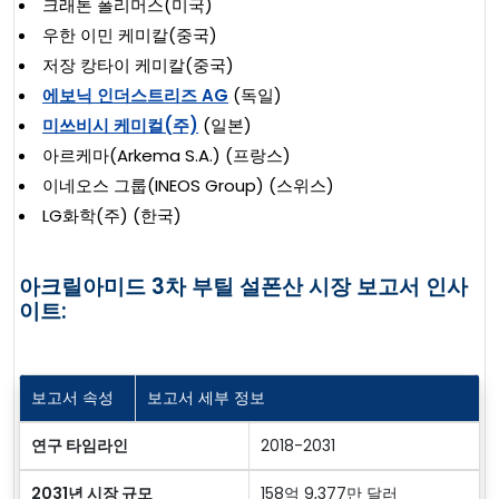
크래톤 폴리머스(미국)
우한 이민 케미칼(중국)
저장 캉타이 케미칼(중국)
에보닉 인더스트리즈 AG
(독일)
미쓰비시 케미컬(주)
(일본)
아르케마(Arkema S.A.) (프랑스)
이네오스 그룹(INEOS Group) (스위스)
LG화학(주) (한국)
아크릴아미드 3차 부틸 설폰산 시장 보고서 인사
이트:
보고서 속성
보고서 세부 정보
연구 타임라인
2018-2031
2031년 시장 규모
158억 9,377만 달러