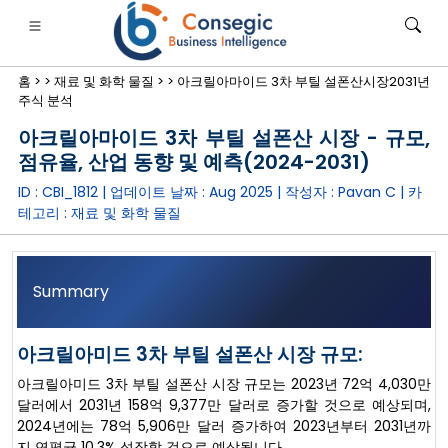
홈 >
>
재료 및 화학 물질 >
>
아크릴아마이드 3차 부틸 설폰산시장2031년
주식 분석
아크릴아마이드 3차 부틸 설폰산 시장 - 규모,
점유율, 산업 동향 및 예측(2024-2031)
ID : CBI_1812 | 업데이트 날짜 :
Aug 2025
| 작성자 :
Pavan C
| 카
은행·금융·보험
• 소비재
• 에너지 및 전력
• 식품 및 음료
테고리 :
재료 및 화학 물질
로그
• 사례 연구
Summary
아크릴아미드 3차 부틸 설폰산 시장 규모:
아크릴아미드 3차 부틸 설폰산 시장 규모는 2023년 72억 4,030만
달러에서 2031년 158억 9,377만 달러로 증가할 것으로 예상되며,
2024년에는 78억 5,906만 달러 증가하여 2023년부터 2031년까
지 연평균 10.3% 성장할 것으로 예상됩니다.