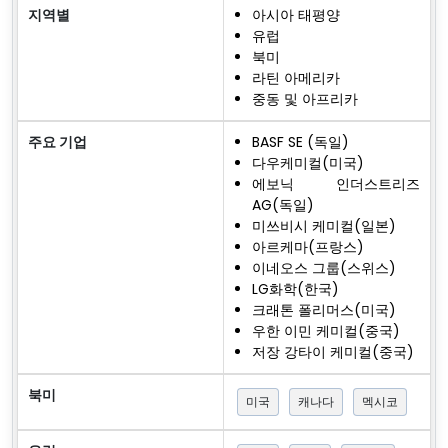
지역별
아시아 태평양
유럽
북미
라틴 아메리카
중동 및 아프리카
주요 기업
BASF SE (독일)
다우케미컬(미국)
에보닉 인더스트리즈
AG(독일)
미쓰비시 케미컬(일본)
아르케마(프랑스)
이네오스 그룹(스위스)
LG화학(한국)
크래톤 폴리머스(미국)
우한 이민 케미컬(중국)
저장 강타이 케미컬(중국)
북미
미국
캐나다
멕시코