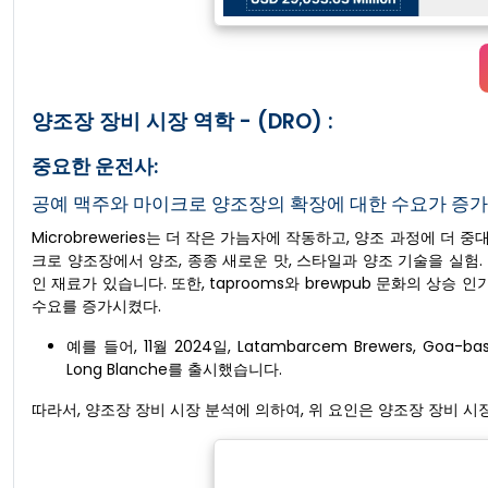
양조장 장비 시장 역학 - (DRO) :
중요한 운전사:
공예 맥주와 마이크로 양조장의 확장에 대한 수요가 증가
Microbreweries는 더 작은 가늠자에 작동하고, 양조 과정에 더
크로 양조장에서 양조, 종종 새로운 맛, 스타일과 양조 기술을 실험.
인 재료가 있습니다. 또한, taprooms와 brewpub 문화의 상승 
수요를 증가시켰다.
예를 들어, 11월 2024일, Latambarcem Brewers, Goa
Long Blanche를 출시했습니다.
따라서, 양조장 장비 시장 분석에 의하여, 위 요인은 양조장 장비 시