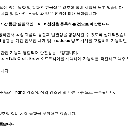
택에 있는 동향 및 강화된 효율성은 양조장 장비 시장을 몰고 있습니다.
견실함 및 감소한 노동비와 같은 요인에 의해 몰아집니다.
 기간 동안 실질적인 CAGR 성장을 등록하는 것으로 예상됩니다.
장하면서 최종 제품의 품질과 일관성을 향상시킬 수 있도록 설계되었습니
 AI 통합을 가진 진보된 체계 및 modulus 양조 체계를 포함하여 자동적
 안전 기능과 통합되어 안전성을 보장합니다.
n의 FactoryTalk Craft Brew 소프트웨어를 채택하여 자동화를 촉진하고 맥
니다.
o양조장, nano 양조장, 상업 양조장 및 다른 사람으로 구분됩니다.
 양조장 장비 시장 동향을 운전하고 있습니다.
지했습니다.