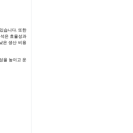
 있습니다. 또한
 분석은 효율성과
낮은 생산 비용
산성을 높이고 운
.