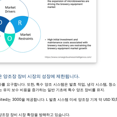
은 양조장 장비 시장의 성장에 제한됩니다.
를 요구합니다. 또한, 특수 양조 시스템은 발효 작업, 냉각 시스템, 청
하는 유지 보수 비용을 증가하는 일반 기초에 특수 양조 장비를 유지.
 Limited는 3000을 제공합니다. L 발효 시스템 미세 양조장 기계 약 USD 10,
 양조장 장비 시장 확장을 방해하고 있습니다.