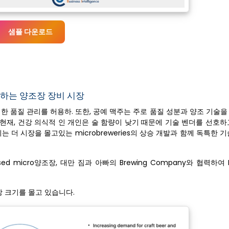
샘플 다운로드
하는 양조장 장비 시장
 중대한 품질 관리를 허용하. 또한, 공예 맥주는 주로 품질 성분과 양조 기술
 현재, 건강 의식적 인 개인은 술 함량이 낮기 때문에 기술 벤더를 선호
인기는 더 시장을 몰고있는 microbreweries의 상승 개발과 함께 독특한 
-based micro양조장, 대만 짐과 아빠의 Brewing Company와 협력하여 M
장 크기를 몰고 있습니다.