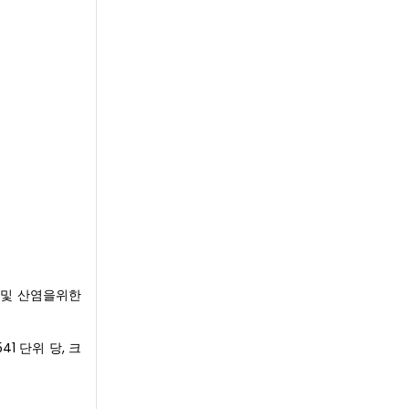
소 및 산염을위한
541 단위 당, 크