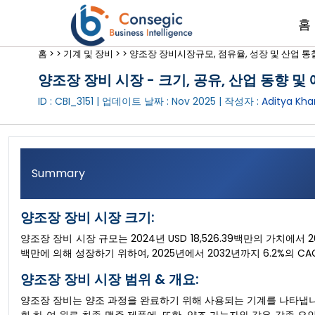
홈
홈 >
>
기계 및 장비 >
>
양조장 장비시장규모, 점유율, 성장 및 산업 통찰력
양조장 장비 시장 - 크기, 공유, 산업 동향 및 예
ID : CBI_3151 | 업데이트 날짜 :
Nov 2025
| 작성자 :
Aditya Kha
Summary
양조장 장비 시장 크기:
양조장 장비 시장 규모는 2024년 USD 18,526.39백만의 가치에서 20
백만에 의해 성장하기 위하여, 2025년에서 2032년까지 6.2%의 C
양조장 장비 시장 범위 & 개요:
양조장 장비는 양조 과정을 완료하기 위해 사용되는 기계를 나타냅니다. 또