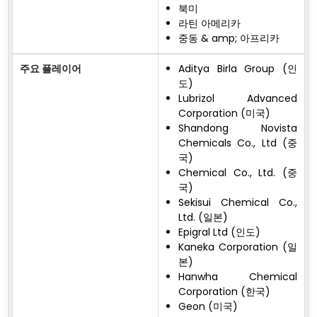
북미
라틴 아메리카
중동 & amp; 아프리카
주요 플레이어
Aditya Birla Group (인
도)
Lubrizol Advanced
Corporation (미국)
Shandong Novista
Chemicals Co., Ltd (중
국)
Chemical Co., Ltd. (중
국)
Sekisui Chemical Co.,
Ltd. (일본)
Epigral Ltd (인도)
Kaneka Corporation (일
본)
Hanwha Chemical
Corporation (한국)
Geon (미국)