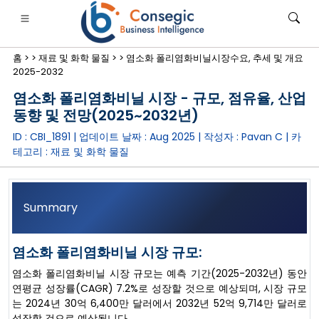
홈 >
>
재료 및 화학 물질 >
>
염소화 폴리염화비닐시장수요, 추세 및 개요
2025-2032
염소화 폴리염화비닐 시장 - 규모, 점유율, 산업
동향 및 전망(2025~2032년)
ID : CBI_1891 | 업데이트 날짜 :
Aug 2025
| 작성자 :
Pavan C
| 카
은행·금융·보험
• 소비재
• 에너지 및 전력
• 식품 및 음료
테고리 :
재료 및 화학 물질
로그
• 사례 연구
Summary
염소화 폴리염화비닐 시장 규모:
염소화 폴리염화비닐 시장 규모는 예측 기간(2025-2032년) 동안
연평균 성장률(CAGR) 7.2%로 성장할 것으로 예상되며, 시장 규모
는 2024년 30억 6,400만 달러에서 2032년 52억 9,714만 달러로
성장할 것으로 예상됩니다.