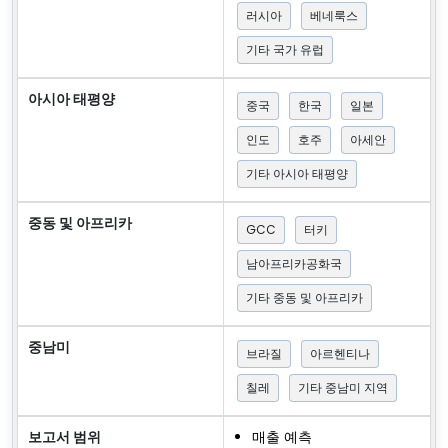
러시아
베네룩스
기타 국가 유럽
아시아 태평양
중국
한국
일본
인도
호주
아세안
기타 아시아 태평양
중동 및 아프리카
GCC
터키
남아프리카공화국
기타 중동 및 아프리카
중남미
브라질
아르헨티나
칠레
기타 중남미 지역
보고서 범위
매출 예측