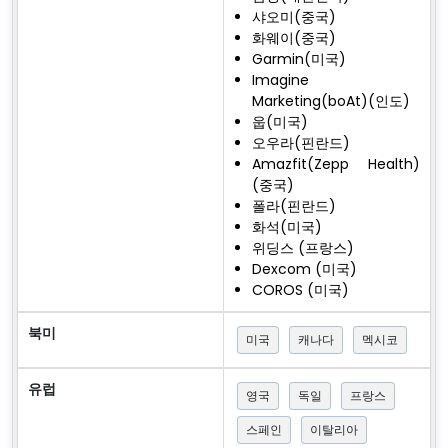
샤오미(중국)
화웨이(중국)
Garmin(미국)
Imagine
Marketing(boAt)(인도)
웁(미국)
오우라(핀란드)
Amazfit(Zepp Health)
(중국)
폴라(핀란드)
화석(미국)
위딩스 (프랑스)
Dexcom (미국)
COROS (미국)
북미
미국
캐나다
멕시코
유럽
영국
독일
프랑스
스페인
이탈리아