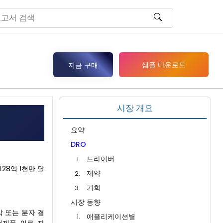
샘플 다운로드
지금 구매
시장 개요
요약
DRO
드라이버
428억 1천만 달
제약
기회
시장 동향
 또는 분자 결
애플리케이션별